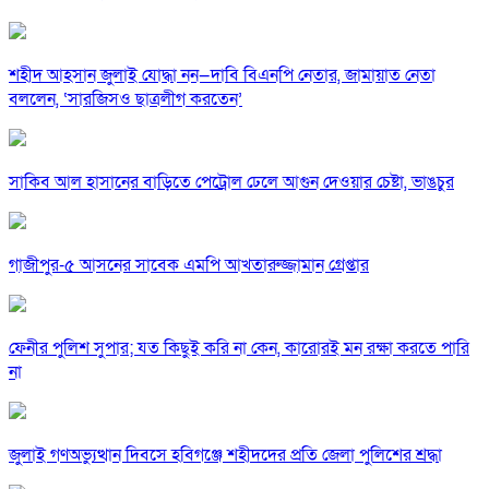
শহীদ আহসান জুলাই যোদ্ধা নন—দাবি বিএনপি নেতার, জামায়াত নেতা
বললেন, ‘সারজিসও ছাত্রলীগ করতেন’
সাকিব আল হাসানের বাড়িতে পেট্রোল ঢেলে আগুন দেওয়ার চেষ্টা, ভাঙচুর
গাজীপুর-৫ আসনের সাবেক এমপি আখতারুজ্জামান গ্রেপ্তার
ফেনীর পুলিশ সুপার; যত কিছুই করি না কেন, কারোরই মন রক্ষা করতে পারি
না
জুলাই গণঅভ্যুত্থান দিবসে হবিগঞ্জে শহীদদের প্রতি জেলা পুলিশের শ্রদ্ধা