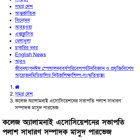
সমগ্র দেশ
আন্তর্জাতিক
বিনোদন
আবহওয়া
এক্সক্লুসিভ
খেলাধুলা
চাকরির খবর
English News
আরও
জীবনযাপন
ঈদ স্পেশাল
নববর্ষ
পরিবেশ
পর্যটন
বিজ্ঞান ও প্রযুক্তি
বিশেষ
আয়োজন
মিডিয়া
লিড নিউজ
শিক্ষা
শিল্প-সংস্কৃতি
স্বাস্থ্য
সমগ্র দেশ
কলেজ অ্যালামনাই এসোসিয়েশনের সভাপতি পলাশ সাধারণ
সম্পাদক মাসুদ পারভেজ
কলেজ অ্যালামনাই এসোসিয়েশনের সভাপতি
পলাশ সাধারণ সম্পাদক মাসুদ পারভেজ