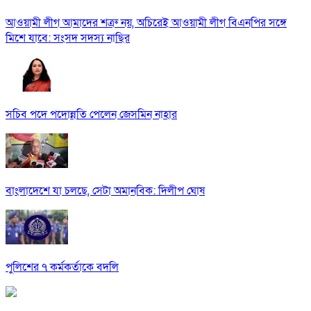
আওয়ামী লীগ আমাদের শত্রু নয়, অচিরেই আওয়ামী লীগ বিএনপির সঙ্গে
মিশে যাবে: সংসদ সদস্য নাছির
সচিব পদে পদোন্নতি পেলেন জেসমিন নাহার
বাংলাদেশে যা চলছে, সেটা অমানবিক: দিলীপ ঘোষ
পুলিশের ৭ কর্মকর্তাকে বদলি