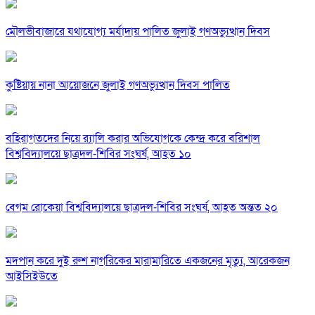
মৌলভীবাজারে যথাযোগ্য মর্যাদায় পালিত জুলাই গণঅভ্যুত্থান দিবস
কুষ্টিয়ায় নানা আয়োজনে জুলাই গণঅভ্যুত্থান দিবস পালিত
বহিরাগতদের নিয়ে র‍্যালি করার অভিযোগকে কেন্দ্র করে বরিশাল
বিশ্ববিদ্যালয়ে ছাত্রদল-শিবির সংঘর্ষ, আহত ১০
বেগম রোকেয়া বিশ্ববিদ্যালয়ে ছাত্রদল-শিবির সংঘর্ষ, আহত অন্তত ২০
মদপান করে দুই রুশ নাগরিকের মারামারিতে একজনের মৃত্যু, আরেকজন
আইসিইউতে