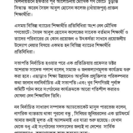
মিলনায়তনে ইফতার পূর্ব আলোচনায় মৌখিক গণ ভোটে চুড়ান্ত
সিন্ধান্ত করেন সৈয়দ আবুল হোসেন কলেজ (খোঁয়াজপুর) প্রাক্তন
শিক্ষার্থীরা।
এসময় বিভিন্ন ব্যাচের শিক্ষার্থীর প্রতিনিধিরা অংশ নেন মৌখিক
গণভোটে। সৈয়দ আবুল হোসেন কলেজের সাবেক বর্তমান শিক্ষার্থী ও
তাদের পরিবারের যে কোন প্রয়োজন ও উৎকর্ষতা সাধনে প্রয়োজনীয়
উদ্যোগ নেয়ার বিষয়ে একমত হন বিভিন্ন ব্যাচের শিক্ষার্থীর
প্রতিনিধিরা।
সভাপতি নির্বাচিত হওয়ার পরে এক প্রতিক্রিয়ায় প্রফেসর ডক্টর
আশরাফ সাদেক পলাশ বলেন, সমাজ ও জনকল্যাণমূলক কার্যক্রম শুরু
করা হবে। এছাড়াও শিক্ষা উন্নয়নেও আধুনিক প্রযুক্তিগত পরিকল্পনার
কথা জানান নবনির্বাচিত এই সভাপতি।এবং খুব শিগগিরই পুর্নাঙ্গ
কমিটি গঠন করে সংগঠনের কার্যক্রমকে আরো গতিশীল করারও
ঘোষনা দেন শিক্ষাবিদ তিনি।
নব নির্বাচিত সাধারণ সম্পাদক অ্যাডভোকেট মাসুদ পারভেজ বলেন,
নাগরিক ব্যস্ততায় থাকা পুরনো বন্ধু , সিনিয়র জুনিয়রদের এক প্লাটফর্মে
আনার জন্যই মূলত এই অ্যালমনাই এর যাত্রা শুরু হয়েছে। যেখান
থেকে শুধু এই সংগঠনের সদস্যদের জন্যই না দেশের সার্বিক