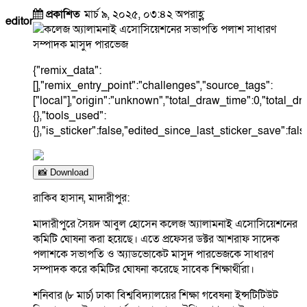
প্রকাশিত
মার্চ ৯, ২০২৫, ০৩:৪২ অপরাহ্ণ
editor
{"remix_data":
[],"remix_entry_point":"challenges","source_tags":
["local"],"origin":"unknown","total_draw_time":0,"total_
{},"tools_used":
{},"is_sticker":false,"edited_since_last_sticker_save":fal
📸 Download
রাকিব হাসান, মাদারীপুর:
মাদারীপুরে সৈয়দ আবুল হোসেন কলেজ অ্যালামনাই এসোসিয়েশনের
কমিটি ঘোষনা করা হয়েছে। এতে প্রফেসর ডক্টর আশরাফ সাদেক
পলাশকে সভাপতি ও অ্যাডভোকেট মাসুদ পারভেজকে সাধারণ
সম্পাদক করে কমিটির ঘোষনা করেছে সাবেক শিক্ষার্থীরা।
শনিবার (৮ মার্চ) ঢাকা বিশ্ববিদ্যালয়ের শিক্ষা গবেষনা ইন্সটিটিউট