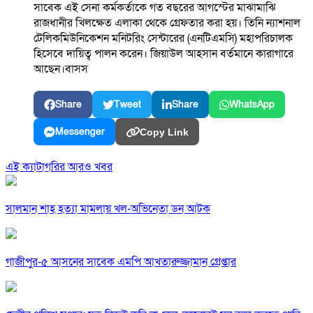
সাবেক এই সেনা কর্মকর্তাকে গত বছরের আগস্টের মাঝামাঝি
রাজধানীর খিলক্ষেত এলাকা থেকে গ্রেফতার করা হয়। তিনি ন্যাশনাল
টেলিকমিউনিকেশন মনিটরিং সেন্টারের (এনটিএমসি) মহাপরিচালক
হিসেবে দায়িত্ব পালন করেন। জিয়াউল আহসান বর্তমানে কারাগারে
আছেন।বাসস
Share
Tweet
Share
WhatsApp
Messenger
Copy Link
এই ক্যাটাগরির আরও খবর
সালমান শাহ হত্যা মামলায় খল-অভিনেতা ডন আটক
গাজীপুর-৫ আসনের সাবেক এমপি আখতারুজ্জামান গ্রেপ্তার