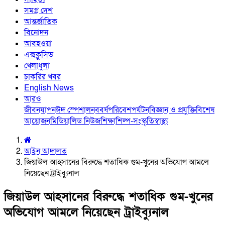
সমগ্র দেশ
আন্তর্জাতিক
বিনোদন
আবহওয়া
এক্সক্লুসিভ
খেলাধুলা
চাকরির খবর
English News
আরও
জীবনযাপন
ঈদ স্পেশাল
নববর্ষ
পরিবেশ
পর্যটন
বিজ্ঞান ও প্রযুক্তি
বিশেষ
আয়োজন
মিডিয়া
লিড নিউজ
শিক্ষা
শিল্প-সংস্কৃতি
স্বাস্থ্য
আইন আদালত
জিয়াউল আহসানের বিরুদ্ধে শতাধিক গুম-খুনের অভিযোগ আমলে
নিয়েছেন ট্রাইব্যুনাল
জিয়াউল আহসানের বিরুদ্ধে শতাধিক গুম-খুনের
অভিযোগ আমলে নিয়েছেন ট্রাইব্যুনাল