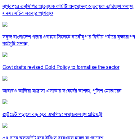
নাগরপুরে এনসিপির আহ্বায়ক কমিটি অনুমোদন: আহ্বায়ক তারিয়াশ পলাশ,
সদস্য সচিব সরদার আশরাফ
সবুজ বাংলাদেশ গড়ার প্রত্যয়ে সিলেটে বাবৌযুপ’র দ্বিতীয় পর্যায়ে বৃক্ষরোপণ
কর্মসূচি সম্পন্ন
Govt drafts revised Gold Policy to formalise the sector
আবারও আলিয়া মাদ্রাসা এলাকায় সংঘর্ষের আশঙ্কা, পুলিশ মোতায়েন
প্রাইভেট পড়ালে বন্ধ হবে এমপিও: সমাজকল্যাণ প্রতিমন্ত্রী
৫৪ রানে অলআউট হয়ে ইনিংস ব্যবধানে হারল বাংলাদেশ