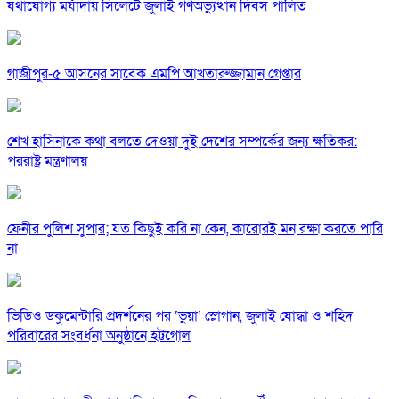
যথাযোগ্য মর্যাদায় সিলেটে জুলাই গণঅভ্যুত্থান দিবস পালিত
গাজীপুর-৫ আসনের সাবেক এমপি আখতারুজ্জামান গ্রেপ্তার
শেখ হাসিনাকে কথা বলতে দেওয়া দুই দেশের সম্পর্কের জন্য ক্ষতিকর:
পররাষ্ট্র মন্ত্রণালয়
ফেনীর পুলিশ সুপার; যত কিছুই করি না কেন, কারোরই মন রক্ষা করতে পারি
না
ভিডিও ডকুমেন্টারি প্রদর্শনের পর ‘ভুয়া’ স্লোগান, জুলাই যোদ্ধা ও শহিদ
পরিবারের সংবর্ধনা অনুষ্ঠানে হট্টগোল