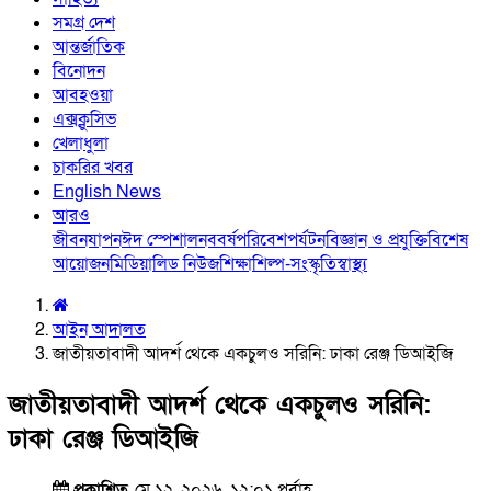
সমগ্র দেশ
আন্তর্জাতিক
বিনোদন
আবহওয়া
এক্সক্লুসিভ
খেলাধুলা
চাকরির খবর
English News
আরও
জীবনযাপন
ঈদ স্পেশাল
নববর্ষ
পরিবেশ
পর্যটন
বিজ্ঞান ও প্রযুক্তি
বিশেষ
আয়োজন
মিডিয়া
লিড নিউজ
শিক্ষা
শিল্প-সংস্কৃতি
স্বাস্থ্য
আইন আদালত
জাতীয়তাবাদী আদর্শ থেকে একচুলও সরিনি: ঢাকা রেঞ্জ ডিআইজি
জাতীয়তাবাদী আদর্শ থেকে একচুলও সরিনি:
ঢাকা রেঞ্জ ডিআইজি
প্রকাশিত
মে ১২, ২০২৬, ১২:০১ পূর্বাহ্ণ