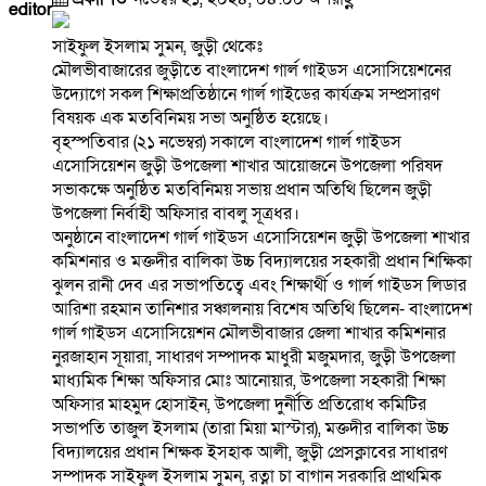
editor
সাইফুল ইসলাম সুমন, জুড়ী থেকেঃ
মৌলভীবাজারের জুড়ীতে বাংলাদেশ গার্ল গাইডস এসোসিয়েশনের
উদ্যোগে সকল শিক্ষাপ্রতিষ্ঠানে গার্ল গাইডের কার্যক্রম সম্প্রসারণ
বিষয়ক এক মতবিনিময় সভা অনুষ্ঠিত হয়েছে।
বৃহস্পতিবার (২১ নভেম্বর) সকালে বাংলাদেশ গার্ল গাইডস
এসোসিয়েশন জুড়ী উপজেলা শাখার আয়োজনে উপজেলা পরিষদ
সভাকক্ষে অনুষ্ঠিত মতবিনিময় সভায় প্রধান অতিথি ছিলেন জুড়ী
উপজেলা নির্বাহী অফিসার বাবলু সূত্রধর।
অনুষ্ঠানে বাংলাদেশ গার্ল গাইডস এসোসিয়েশন জুড়ী উপজেলা শাখার
কমিশনার ও মক্তদীর বালিকা উচ্চ বিদ্যালয়ের সহকারী প্রধান শিক্ষিকা
ঝুলন রানী দেব এর সভাপতিত্বে এবং শিক্ষার্থী ও গার্ল গাইডস লিডার
আরিশা রহমান তানিশার সঞ্চালনায় বিশেষ অতিথি ছিলেন- বাংলাদেশ
গার্ল গাইডস এসোসিয়েশন মৌলভীবাজার জেলা শাখার কমিশনার
নুরজাহান সূয়ারা, সাধারণ সম্পাদক মাধুরী মজুমদার, জুড়ী উপজেলা
মাধ্যমিক শিক্ষা অফিসার মোঃ আনোয়ার, উপজেলা সহকারী শিক্ষা
অফিসার মাহমুদ হোসাইন, উপজেলা দুর্নীতি প্রতিরোধ কমিটির
সভাপতি তাজুল ইসলাম (তারা মিয়া মাস্টার), মক্তদীর বালিকা উচ্চ
বিদ্যালয়ের প্রধান শিক্ষক ইসহাক আলী, জুড়ী প্রেসক্লাবের সাধারণ
সম্পাদক সাইফুল ইসলাম সুমন, রত্না চা বাগান সরকারি প্রাথমিক