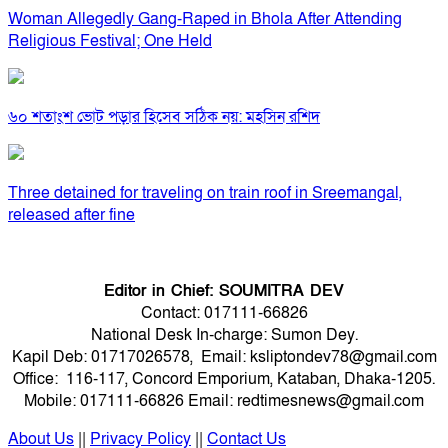
Woman Allegedly Gang-Raped in Bhola After Attending
Religious Festival; One Held
৬০ শতাংশ ভোট পড়ার হিসেব সঠিক নয়: মহসিন রশিদ
Three detained for traveling on train roof in Sreemangal,
released after fine
Editor in Chief: SOUMITRA DEV
Contact: 017111-66826
National Desk In-charge: Sumon Dey.
Kapil Deb: 01717026578, Email: ksliptondev78@gmail.com
Office: 116-117, Concord Emporium, Kataban, Dhaka-1205.
Mobile: 017111-66826 Email: redtimesnews@gmail.com
About Us
||
Privacy Policy
||
Contact Us