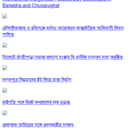
Barlekha and Chunarughat
মৌলভীবাজার ও হবিগঞ্জে বর্ণাঢ্য আয়োজনে আন্তর্জাতিক আদিবাসী দিবস
পালিত
সিলেটে তাঁতীপাড়া সমাজ কল্যাণ সংস্থার দ্বি-বার্ষিক সাধারণ সভা অনুষ্ঠিত
নাগরপুরে নিম্নমানের ইট দিয়ে রাস্তা নির্মাণ
রাষ্ট্রপতি পদে মির্জা ফখরুলের নাম চূড়ান্ত
হেফাজত আমিরের সঙ্গে প্রধানমন্ত্রীর সাক্ষাৎ