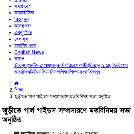
সমগ্র দেশ
আন্তর্জাতিক
বিনোদন
আবহওয়া
এক্সক্লুসিভ
খেলাধুলা
চাকরির খবর
English News
আরও
জীবনযাপন
ঈদ স্পেশাল
নববর্ষ
পরিবেশ
পর্যটন
বিজ্ঞান ও প্রযুক্তি
বিশেষ
আয়োজন
মিডিয়া
লিড নিউজ
শিক্ষা
শিল্প-সংস্কৃতি
স্বাস্থ্য
শিক্ষা
জুড়ীতে গার্ল গাইডস সম্প্রসারণে মতবিনিময় সভা অনুষ্ঠিত
জুড়ীতে গার্ল গাইডস সম্প্রসারণে মতবিনিময় সভা
অনুষ্ঠিত
প্রকাশিত
নভেম্বর ২১, ২০২৪, ০৪:০০ অপরাহ্ণ