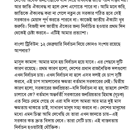
দেশের অর্ধেক জনগোষ্ঠীকে বাদ দিয়ে ঐক্যবদ্ধ জাতি গঠন সম্ভব নয়।
আর জাতি ঐক্যবদ্ধ না হলে দেশ এগোতে পারে না। আমি মনে করি,
জাতিকে ঐক্যবদ্ধ করা না গেলে নতুন যে সরকার গঠিত হবে সেই
সরকারও মেয়াদ পূর্ণ করতে পারবে না। কাজেই জাতীয় ঐক্যটা খুব
জরুরি। বিজয়ী দল জাতীয় ঐক্যের জন্য নির্বাচিত হওয়ার প্রথম দিন
থেকেই চেষ্টা করবে— এটিই আমার প্রত্যাশা।
বাংলা ট্রিবিউন: ১২ ফেব্রুয়ারি নির্বাচন নিয়ে কোনও সংশয় রয়েছে
আপনার?
মাসুদ কামাল: আমার মনে হয় নির্বাচন হয়ে যাবে। এর পেছনে দুটি
কারণ রয়েছে। প্রথম কারণ হলো, দেশের প্রধান রাজনৈতিক দলগুলো
এখন নির্বাচন চায়। এখন নির্বাচন না হলে এসব দলই যে চাপ সৃষ্টি
করবে, এই চাপ সামলানোর ক্ষমতা বর্তমান সরকারের নেই। দ্বিতীয়
কারণ হলো, সরকারের জনপ্রিয়তা—যদি নির্বাচন না হয়, তাহলে দেশটা
চালাবে কে? বর্তমান অন্তর্বর্তী সরকারের জনপ্রিয়তার হিমাঙ্ক (সূচক)
এত নিচে নেমে গেছে যে এরা যদি বলে আমরা আর মাত্র দুই মাস
ক্ষমতায় থাকতে চাই, সাধারণ মানুষ সহ্য করবে না। দেশের মানুষের
মধ্যে এমন চিন্তা আমি দেখেছি যে তারা এখন জানতে চায়—এই
সরকার কত দ্রুত বিদায় নেবে। তারা সেটি চায়। এই বাস্তবতায়
নির্বাচন হওয়াটাই যৌক্তিক।