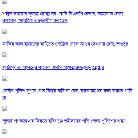
শহীদ আহসান জুলাই যোদ্ধা নন—দাবি বিএনপি নেতার, জামায়াত নেতা
বললেন, ‘সারজিসও ছাত্রলীগ করতেন’
সাকিব আল হাসানের বাড়িতে পেট্রোল ঢেলে আগুন দেওয়ার চেষ্টা, ভাঙচুর
গাজীপুর-৫ আসনের সাবেক এমপি আখতারুজ্জামান গ্রেপ্তার
ফেনীর পুলিশ সুপার; যত কিছুই করি না কেন, কারোরই মন রক্ষা করতে পারি
না
জুলাই গণঅভ্যুত্থান দিবসে হবিগঞ্জে শহীদদের প্রতি জেলা পুলিশের শ্রদ্ধা