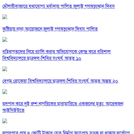
মৌলভীবাজারে যথাযোগ্য মর্যাদায় পালিত জুলাই গণঅভ্যুত্থান দিবস
কুষ্টিয়ায় নানা আয়োজনে জুলাই গণঅভ্যুত্থান দিবস পালিত
বহিরাগতদের নিয়ে র‍্যালি করার অভিযোগকে কেন্দ্র করে বরিশাল
বিশ্ববিদ্যালয়ে ছাত্রদল-শিবির সংঘর্ষ, আহত ১০
বেগম রোকেয়া বিশ্ববিদ্যালয়ে ছাত্রদল-শিবির সংঘর্ষ, আহত অন্তত ২০
মদপান করে দুই রুশ নাগরিকের মারামারিতে একজনের মৃত্যু, আরেকজন
আইসিইউতে
নাগরপুরে প্রায় ৪ কোটি টাকার সেতু নির্মাণ অ্যাপ্রোচ সড়ক না থাকায় দুর্ভোগে