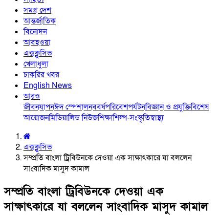
সমগ্র দেশ
আন্তর্জাতিক
বিনোদন
আবহওয়া
এক্সক্লুসিভ
খেলাধুলা
চাকরির খবর
English News
আরও
জীবনযাপন
ঈদ স্পেশাল
নববর্ষ
পরিবেশ
পর্যটন
বিজ্ঞান ও প্রযুক্তি
বিশেষ
আয়োজন
মিডিয়া
লিড নিউজ
শিক্ষা
শিল্প-সংস্কৃতি
স্বাস্থ্য
এক্সক্লুসিভ
সম্প্রতি বাংলা ট্রিবিউনকে দেওয়া এক সাক্ষাৎকারে যা বললেন
সাংবাদিক মাসুদ কামাল
সম্প্রতি বাংলা ট্রিবিউনকে দেওয়া এক
সাক্ষাৎকারে যা বললেন সাংবাদিক মাসুদ কামাল