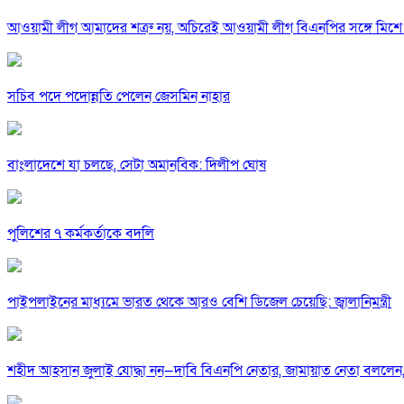
আওয়ামী লীগ আমাদের শত্রু নয়, অচিরেই আওয়ামী লীগ বিএনপির সঙ্গে মিশে 
সচিব পদে পদোন্নতি পেলেন জেসমিন নাহার
বাংলাদেশে যা চলছে, সেটা অমানবিক: দিলীপ ঘোষ
পুলিশের ৭ কর্মকর্তাকে বদলি
পাইপলাইনের মাধ্যমে ভারত থেকে আরও বেশি ডিজেল চেয়েছি: জ্বালানিমন্ত্রী
শহীদ আহসান জুলাই যোদ্ধা নন—দাবি বিএনপি নেতার, জামায়াত নেতা বললেন,