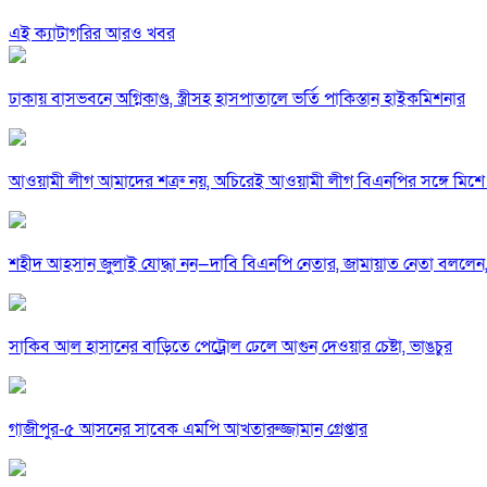
এই ক্যাটাগরির আরও খবর
ঢাকায় বাসভবনে অগ্নিকাণ্ড, স্ত্রীসহ হাসপাতালে ভর্তি পাকিস্তান হাইকমিশনার
আওয়ামী লীগ আমাদের শত্রু নয়, অচিরেই আওয়ামী লীগ বিএনপির সঙ্গে মিশে 
শহীদ আহসান জুলাই যোদ্ধা নন—দাবি বিএনপি নেতার, জামায়াত নেতা বললেন,
সাকিব আল হাসানের বাড়িতে পেট্রোল ঢেলে আগুন দেওয়ার চেষ্টা, ভাঙচুর
গাজীপুর-৫ আসনের সাবেক এমপি আখতারুজ্জামান গ্রেপ্তার