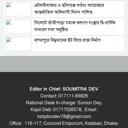
মৌলভীবাজার ও হবিগঞ্জে বর্ণাঢ্য আয়োজনে
বাংলাদেশ-পাকিস্তানসহ ১৩ দেশের জোট, কমান্ডার
আন্তর্জাতিক আদিবাসী দিবস পালিত
নিয়োগ দিল সৌদি আরব
সিলেটে তাঁতীপাড়া সমাজ কল্যাণ সংস্থার দ্বি-বার্ষিক
ভারতের চিকেন নেক নিয়ে নতুন পরিকল্পনা
সাধারণ সভা অনুষ্ঠিত
নাগরপুরে নিম্নমানের ইট দিয়ে রাস্তা নির্মাণ
শুভেন্দুর কৌশলে বদলে যাচ্ছে পশ্চিমবঙ্গের রাজনীতির
সমীকরণ
রাষ্ট্রপতি পদে মির্জা ফখরুলের নাম চূড়ান্ত
বাংলাদেশের সঙ্গে ফারাক্কা চুক্তি নবায়ন না করার দাবি
ভারতীয় এমপির
হেফাজত আমিরের সঙ্গে প্রধানমন্ত্রীর সাক্ষাৎ
মোদিকে নেতানিয়াহুর ফোন; ইসরায়েলের সঙ্গে ঘনিষ্ট
সম্পর্ক গড়তে চায় ভারত
Editor in Chief: SOUMITRA DEV
দেশে মোট ভোটার ১২ কোটি ৮৬ লাখ, তিন মাসে
পাকিস্তানে প্রধান ৩ শহরের বাইরে সংবাদ সংগ্রহে
Contact: 017111-66826
বেড়েছে ৩ লাখ
বিদেশি গণমাধ্যমের ওপর বিধিনিষেধ
National Desk In-charge: Sumon Dey.
Kapil Deb: 01717026578, Email:
মমতা ব্যানার্জীর গাড়িতে হামলা, প্রাণনাশের আশঙ্কার
বাংলাদেশে যা চলছে, সেটা অমানবিক: দিলীপ ঘোষ
ksliptondev78@gmail.com
অভিযোগ
Office: 116-117, Concord Emporium, Kataban, Dhaka-
বিভ্রান্তিকর কথা বলে শান্তিশৃঙ্খলা বিনষ্ট করবেন না: