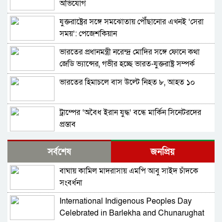
অভিযোগ
যুক্তরাষ্ট্রের সঙ্গে সমঝোতায় পৌঁছানোর এখনই ‘সেরা
সময়’: পেজেশকিয়ান
ভারতের প্রধানমন্ত্রী নরেন্দ্র মোদির সঙ্গে ফোনে কথা
জেডি ভ্যান্সের, গভীর হচ্ছে ভারত-যুক্তরাষ্ট্র সম্পর্ক
ভারতের হিমাচলে বাস উল্টে নিহত ৮, আহত ১০
ট্রাম্পের ‘অবৈধ ইরান যুদ্ধ’ বন্ধে মার্কিন সিনেটরদের
প্রস্তাব
ভারত-চীনসহ ৫টি দেশের ওপর ১০০ শতাংশ শুল্ক
সর্বশেষ
জনপ্রিয়
আরোপের বিল পাস মার্কিন সিনেটে
বাঘায় কামিল মাদরাসায় এমপি আবু সাইদ চাঁদকে
প্রযুক্তিগত ত্রুটির কারণে ইতালি বিমানবন্দরে আটকা
সংবর্ধনা
ঢাকাগামী বিমান, ভেতরে আড়াই শতাধিক যাত্রী
International Indigenous Peoples Day
দিল্লিতে হাসিনার বক্তব্য: আগের কথাই আবার বলল
Celebrated in Barlekha and Chunarughat
ভারত