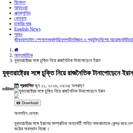
বিনোদন
আবহওয়া
এক্সক্লুসিভ
খেলাধুলা
চাকরির খবর
English News
আরও
জীবনযাপন
ঈদ স্পেশাল
নববর্ষ
পরিবেশ
পর্যটন
বিজ্ঞান ও প্রযুক্তি
বিশেষ আয়োজন
মিডিয়া
আন্তর্জাতিক
যুক্তরাষ্ট্রের সঙ্গে চুক্তি নিয়ে রাজনৈতিক টানাপোড়েনে ইরান
যুক্তরাষ্ট্রের সঙ্গে চুক্তি নিয়ে রাজনৈতিক টানাপোড়েনে ইরা
প্রকাশিত
জুন ২১, ২০২৬, ০৬:৩৫ অপরাহ্ণ
editor
📸 Download
অনলাইন ডেস্ক:
যুক্তরাষ্ট্রের সঙ্গে ইরানের সাম্প্রতিক অন্তর্বর্তী শান্তি সমঝোতাকে কেন্দ্
কঠোর অবস্থান নিচ্ছে।