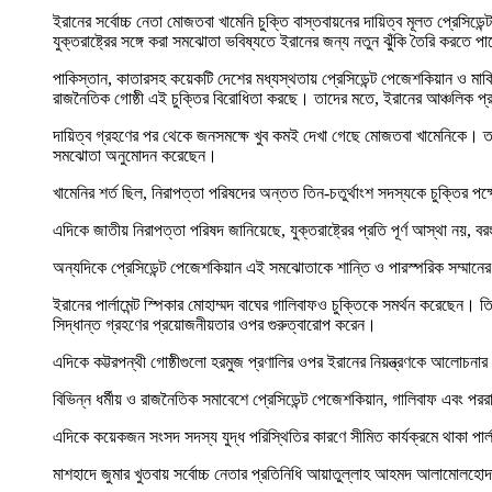
ইরানের সর্বোচ্চ নেতা মোজতবা খামেনি চুক্তি বাস্তবায়নের দায়িত্ব মূলত প্রে
যুক্তরাষ্ট্রের সঙ্গে করা সমঝোতা ভবিষ্যতে ইরানের জন্য নতুন ঝুঁকি তৈরি করতে প
পাকিস্তান, কাতারসহ কয়েকটি দেশের মধ্যস্থতায় প্রেসিডেন্ট পেজেশকিয়ান ও মার্কিন
রাজনৈতিক গোষ্ঠী এই চুক্তির বিরোধিতা করছে। তাদের মতে, ইরানের আঞ্চলিক
দায়িত্ব গ্রহণের পর থেকে জনসমক্ষে খুব কমই দেখা গেছে মোজতবা খামেনিকে। তবে 
সমঝোতা অনুমোদন করেছেন।
খামেনির শর্ত ছিল, নিরাপত্তা পরিষদের অন্তত তিন-চতুর্থাংশ সদস্যকে চুক্তির প
এদিকে জাতীয় নিরাপত্তা পরিষদ জানিয়েছে, যুক্তরাষ্ট্রের প্রতি পূর্ণ আস্থা নয়
অন্যদিকে প্রেসিডেন্ট পেজেশকিয়ান এই সমঝোতাকে শান্তি ও পারস্পরিক সম্মানের 
ইরানের পার্লামেন্ট স্পিকার মোহাম্মদ বাঘের গালিবাফও চুক্তিকে সমর্থন করেছে
সিদ্ধান্ত গ্রহণের প্রয়োজনীয়তার ওপর গুরুত্বারোপ করেন।
এদিকে কট্টরপন্থী গোষ্ঠীগুলো হরমুজ প্রণালির ওপর ইরানের নিয়ন্ত্রণকে আলো
বিভিন্ন ধর্মীয় ও রাজনৈতিক সমাবেশে প্রেসিডেন্ট পেজেশকিয়ান, গালিবাফ এবং পররা
এদিকে কয়েকজন সংসদ সদস্য যুদ্ধ পরিস্থিতির কারণে সীমিত কার্যক্রমে থাকা পার্লা
মাশহাদে জুমার খুতবায় সর্বোচ্চ নেতার প্রতিনিধি আয়াতুল্লাহ আহমদ আলামোলহোদ