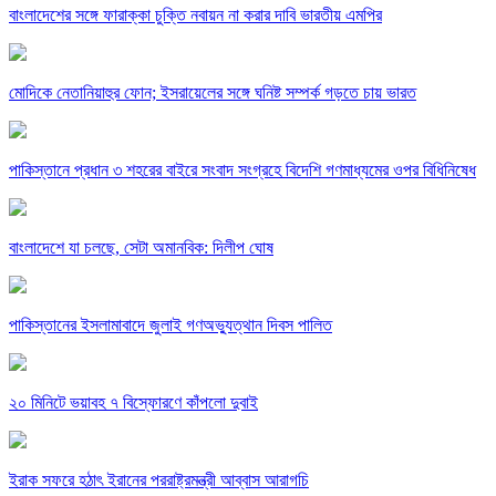
বাংলাদেশের সঙ্গে ফারাক্কা চুক্তি নবায়ন না করার দাবি ভারতীয় এমপির
মোদিকে নেতানিয়াহুর ফোন; ইসরায়েলের সঙ্গে ঘনিষ্ট সম্পর্ক গড়তে চায় ভারত
পাকিস্তানে প্রধান ৩ শহরের বাইরে সংবাদ সংগ্রহে বিদেশি গণমাধ্যমের ওপর বিধিনিষেধ
বাংলাদেশে যা চলছে, সেটা অমানবিক: দিলীপ ঘোষ
পাকিস্তানের ইসলামাবাদে জুলাই গণঅভ্যুত্থান দিবস পালিত
২০ মিনিটে ভয়াবহ ৭ বিস্ফোরণে কাঁপলো দুবাই
ইরাক সফরে হঠাৎ ইরানের পররাষ্ট্রমন্ত্রী আব্বাস আরাগচি