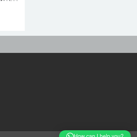
দিল্লিতে হাসিনার বক্তব্য: আগের
victims yet to be
কথাই আবার বলল ভারত
identified
নিরাপত্তার নিশ্চয়তা পেলে ‘দেশে
ফিরতে প্রস্তুত’ সাকিব, বিচারের
মুখোমুখি হতেও ভয় নেই
দেশের ২৩তম রাষ্ট্রপতি কে
হচ্ছেন? আলোচনায় আছেন
কারা?
How can I help you?