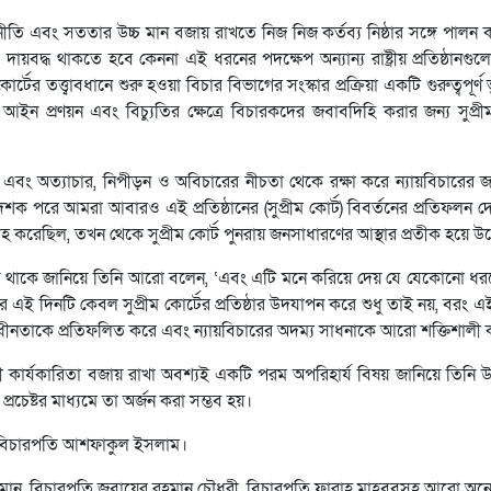
র্মনীতি এবং সততার উচ্চ মান বজায় রাখতে নিজ নিজ কর্তব্য নিষ্ঠার সঙ্গে পালন
বদ্ধ থাকতে হবে কেননা এই ধরনের পদক্ষেপ অন্যান্য রাষ্ট্রীয় প্রতিষ্ঠানগু
ের তত্ত্বাবধানে শুরু হওয়া বিচার বিভাগের সংস্কার প্রক্রিয়া একটি গুরুত্বপূর্ণ
আইন প্রণয়ন এবং বিচ্যুতির ক্ষেত্রে বিচারকদের জবাবদিহি করার জন্য সুপ্রী
যবহার এবং অত্যাচার, নিপীড়ন ও অবিচারের নীচতা থেকে রক্ষা করে ন্যায়বিচারের
শক পরে আমরা আবারও এই প্রতিষ্ঠানের (সুপ্রীম কোর্ট) বিবর্তনের প্রতিফলন দ
রোহ করেছিল, তখন থেকে সুপ্রীম কোর্ট পুনরায় জনসাধারণের আস্থার প্রতীক হয়ে উ
ঁড়িয়ে থাকে জানিয়ে তিনি আরো বলেন, ‘এবং এটি মনে করিয়ে দেয় যে যেকোনো ধরন
র এই দিনটি কেবল সুপ্রীম কোর্টের প্রতিষ্ঠার উদযাপন করে শুধু তাই নয়, বরং এই 
্বাধীনতাকে প্রতিফলিত করে এবং ন্যায়বিচারের অদম্য সাধনাকে আরো শক্তিশালী
ালী কার্যকারিতা বজায় রাখা অবশ্যই একটি পরম অপরিহার্য বিষয় জানিয়ে তিনি 
চেষ্টর মাধ্যমে তা অর্জন করা সম্ভব হয়।
ের বিচারপতি আশফাকুল ইসলাম।
জামান, বিচারপতি জুবায়ের রহমান চৌধুরী, বিচারপতি ফারাহ মাহবুবসহ আরো অ