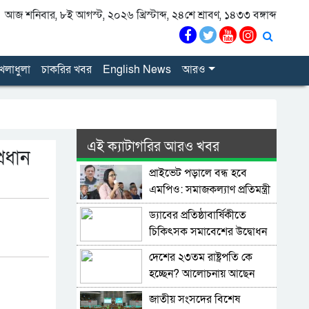
আজ শনিবার, ৮ই আগস্ট, ২০২৬ খ্রিস্টাব্দ, ২৪শে শ্রাবণ, ১৪৩৩ বঙ্গাব্দ
েলাধুলা
চাকরির খবর
English News
আরও
এই ক্যাটাগরির আরও খবর
্রধান
প্রাইভেট পড়ালে বন্ধ হবে
এমপিও: সমাজকল্যাণ প্রতিমন্ত্রী
ড্যাবের প্রতিষ্ঠাবার্ষিকীতে
চিকিৎসক সমাবেশের উদ্বোধন
করলেন প্রধানমন্ত্রী
দেশের ২৩তম রাষ্ট্রপতি কে
হচ্ছেন? আলোচনায় আছেন
কারা?
জাতীয় সংসদের বিশেষ