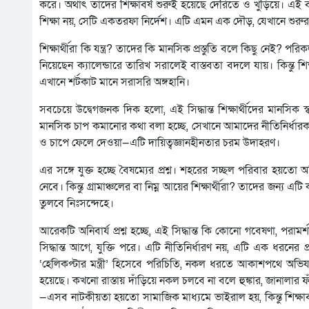
করে। অর্থাৎ তাদের শিক্ষাবর্ষ শুরুই হয়েছে দেরিতে ও খুঁড়িয়ে। এ
শিক্ষা নয়, সেটি একতরফা নির্দেশ। এটি এমন এক দৌড়, যেখানে শুরুর
শিক্ষার্থীরা কি যন্ত্র? তাদের কি মানসিক প্রস্তুতি বলে কিছু নেই? 
নিয়েছেন ক্যালেন্ডারে তারিখ সরালেই বাস্তবতা বদলে যায়। কিন্তু শিক
এখানে শর্টকাট মানে সরাসরি অঙ্গহানি।
সবচেয়ে উদ্বেগজনক দিক হলো, এই সিদ্ধান্ত শিক্ষার্থীদের মানসিক স্ব
মানসিক চাপ কমানোর কথা বলা হচ্ছে, সেখানে আমাদের নীতিনির্ধারকরা
ও চাপে ফেলে দেওয়া—এটি দায়িত্বজ্ঞানহীনতার চরম উদাহরণ।
এর সঙ্গে যুক্ত হচ্ছে বৈষম্যের প্রশ্ন। শহরের সচ্ছল পরিবার হয়
নেবে। কিন্তু গ্রামাঞ্চলের বা নিম্ন আয়ের শিক্ষার্থীরা? তাদের জন্য 
তুলবে নিঃসন্দেহে।
আরেকটি অনিবার্য প্রশ্ন হচ্ছে, এই সিদ্ধান্ত কি কোনো গবেষণা, পরামর
সিদ্ধান্ত আগে, যুক্তি পরে। এটি নীতিনির্ধারণ নয়, এটি এক ধরনের প্র
‘হেলিকপ্টার মন্ত্রী’ হিসেবে পরিচিতি, নকল ধরতে আকাশপথে অভিযান—
হয়েছে। কখনো রাস্তায় দাঁড়িয়ে নকল চলবে না বলে হুঙ্কার, জানালার ফাঁ
—এসব নাটকীয়তা হয়তো সামাজিক মাধ্যমে ভাইরাল হয়, কিন্তু শিক্ষ