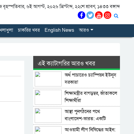
বৃহস্পতিবার, ৬ই আগস্ট, ২০২৬ খ্রিস্টাব্দ, ২২শে শ্রাবণ, ১৪৩৩ বঙ্গাব্দ
েলাধুলা
চাকরির খবর
English News
আরও
এই ক্যাটাগরির আরও খবর
অর্থ পাচারেও চ্যাম্পিয়ন ইউনূস
সরকার!
শিক্ষামন্ত্রীর বাগড়ম্বর, জাঁতাকলে
শিক্ষার্থীরা
আস্থা পুনর্গঠনের পথে
বাংলাদেশ-ভারত: একটি
কৌশলগত বিশ্লেষণ
আওয়ামী লীগ নিষিদ্ধের আইন: