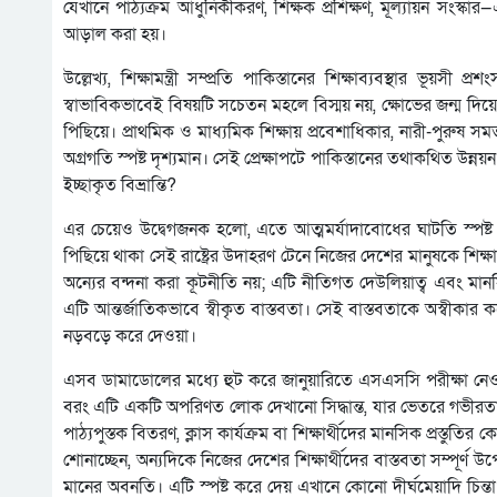
যেখানে পাঠ্যক্রম আধুনিকীকরণ, শিক্ষক প্রশিক্ষণ, মূল্যায়ন সংস্ক
আড়াল করা হয়।
উল্লেখ্য, শিক্ষামন্ত্রী সম্প্রতি পাকিস্তানের শিক্ষাব্যবস্থার 
স্বাভাবিকভাবেই বিষয়টি সচেতন মহলে বিস্ময় নয়, ক্ষোভের জন্ম দিয়
পিছিয়ে। প্রাথমিক ও মাধ্যমিক শিক্ষায় প্রবেশাধিকার, নারী-পুরুষ সমত
অগ্রগতি স্পষ্ট দৃশ্যমান। সেই প্রেক্ষাপটে পাকিস্তানের তথাকথিত উন্নয়
ইচ্ছাকৃত বিভ্রান্তি?
এর চেয়েও উদ্বেগজনক হলো, এতে আত্মমর্যাদাবোধের ঘাটতি স্পষ্ট।
পিছিয়ে থাকা সেই রাষ্ট্রের উদাহরণ টেনে নিজের দেশের মানুষকে শি
অন্যের বন্দনা করা কূটনীতি নয়; এটি নীতিগত দেউলিয়াত্ব এবং মানসি
এটি আন্তর্জাতিকভাবে স্বীকৃত বাস্তবতা। সেই বাস্তবতাকে অস্বীকার
নড়বড়ে করে দেওয়া।
এসব ডামাডোলের মধ্যে হুট করে জানুয়ারিতে এসএসসি পরীক্ষা নেওয়
বরং এটি একটি অপরিণত লোক দেখানো সিদ্ধান্ত, যার ভেতরে গভীরতা নেই
পাঠ্যপুস্তক বিতরণ, ক্লাস কার্যক্রম বা শিক্ষার্থীদের মানসিক প্রস্তুত
শোনাচ্ছেন, অন্যদিকে নিজের দেশের শিক্ষার্থীদের বাস্তবতা সম্পূর্ণ উ
মানের অবনতি। এটি স্পষ্ট করে দেয় এখানে কোনো দীর্ঘমেয়াদি চিন