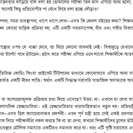
ই বাস্তবতায় দাঁড়িয়ে যদি বলা হয় তোমাদের পরীক্ষা তিন মাস এগিয়ে আনা হলো,
 আগেই কিছু প্রতিযোগীর পা বেঁধে দিয়ে বলা হচ্ছে দৌড়াও!
পরিকল্পনা, সময় ব্যবস্থাপনা, ধাপে ধাপে শেখা—এসব কি কেবল বইয়ের কথা? শিক্ষামন্
্ষা কোনো যান্ত্রিক প্রক্রিয়া নয়; এটি একটি সময়সাপেক্ষ, ধীর এবং গভীর বিকাশে
াস্থ্যের ওপর যে ধাক্কা দেবে, তা নিয়ে কোনো ভাবনাই নেই। বিশ্বজুড়ে যেখানে শ
 উল্টো পথে হাঁটছেন। হঠাৎ করে পরীক্ষা এগিয়ে এনে লাখো শিক্ষার্থীকে আতঙ্
তো অতিরিক্ত কোচিং কিংবা প্রাইভেট টিউশনের মাধ্যমে কোনোভাবে এগিয়ে আনা স
এটি কার্যত একটি নীরব শাস্তি। অর্থাৎ একটি সিদ্ধান্ত সরাসরি সামাজিক অসাম্যকে আ
্শ বা অংশগ্রহণমূলক প্রক্রিয়ার মধ্য দিয়ে এসেছে? উত্তর: না। এখানে যা দেখা য
শাসনিক স্বেচ্ছাচারিতা। এই স্বেচ্ছাচারিতার ধারাবাহিকতাও নতুন নয়। প্রতিমন্ত
এসব ছিল ক্যামেরাবান্ধব প্রদর্শনী। এখন পূর্ণ মন্ত্রী হয়ে সেই একই প্রবণ
ক দিয়ে পরীক্ষার্থীরা নকল করছে কি না তা দেখা, কখনো শিক্ষার্থীদের চুলের ছাঁট 
াব্যবস্থার মৌলিক সমস্যার একটিরও সমাধান করে না। বরং এটি দৃষ্টি সরানোর