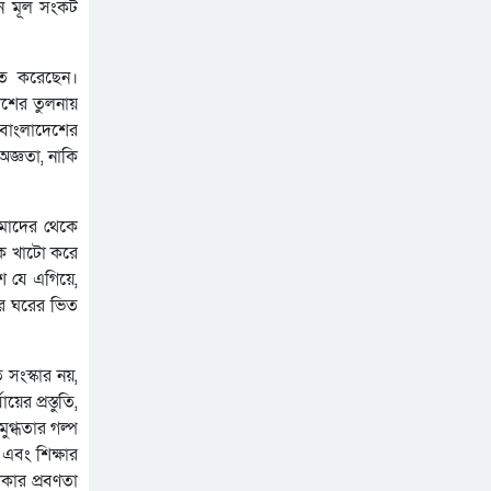
শেখ হাসিনাকে অডিও বার্তার
এনে মূল সংকট
সুযোগ দেওয়া ভারতের ‘ডাবল
স্ট্যান্ডার্ড’: রিজভী
ভিডিও ডকুমেন্টারি প্রদর্শনের
াহিত করেছেন।
পর ‘ভুয়া’ স্লোগান, জুলাই যোদ্ধা
েশের তুলনায়
ও শহিদ পরিবারের সংবর্ধনা
ই বাংলাদেশের
বহিরাগতদের নিয়ে র‍্যালি করার
অনুষ্ঠানে হট্টগোল
 অজ্ঞতা, নাকি
অভিযোগকে কেন্দ্র করে
বরিশাল বিশ্ববিদ্যালয়ে ছাত্রদল-
শিবির সংঘর্ষ, আহত ১০
আমাদের থেকে
নকে খাটো করে
েশ যে এগিয়ে,
জের ঘরের ভিত
সংস্কার নয়,
র প্রস্তুতি,
মুগ্ধতার গল্প
 এবং শিক্ষার
কার প্রবণতা