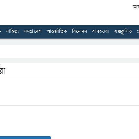
আজ 
ত
সাহিত্য
সমগ্র দেশ
আন্তর্জাতিক
বিনোদন
আবহওয়া
এক্সক্লুসিভ
খ
রা