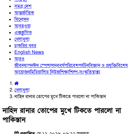
সমগ্র দেশ
আন্তর্জাতিক
বিনোদন
আবহওয়া
এক্সক্লুসিভ
খেলাধুলা
চাকরির খবর
English News
আরও
জীবনযাপন
ঈদ স্পেশাল
নববর্ষ
পরিবেশ
পর্যটন
বিজ্ঞান ও প্রযুক্তি
বিশেষ
আয়োজন
মিডিয়া
লিড নিউজ
শিক্ষা
শিল্প-সংস্কৃতি
স্বাস্থ্য
খেলাধুলা
নাহিদ রানার তোপের মুখে টিকতে পারলো না পাকিস্তান
নাহিদ রানার তোপের মুখে টিকতে পারলো না
পাকিস্তান
প্রকাশিত
মে ১২, ২০২৬, ০৬:২২ অপরাহ্ণ