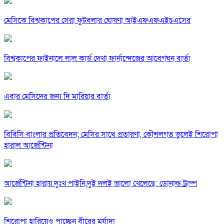
মেসিকে বিশ্বকাপের সেরা ফুটবলার ঘোষণা আইএফএফএইচএসের
বিশ্বকাপের ফাইনালে লাল কার্ড দেখা ফার্নান্দেজের আবেগঘন বার্তা
এবার মেসিদের জন্য দি মারিয়ার বার্তা
বিবিসি বাংলার প্রতিবেদন; মেসির সাথে প্রতারণা, কৌশলগত ভুলেই শিরোপা
হারাল আর্জেন্টিনা
আর্জেন্টিনা হারায় দুঃখ পাইনি,দুই দলই ভালো খেলেছে: ডোনাল্ড ট্রাম্প
শিরোপা হারিয়েও পাচ্ছেন বীরের মর্যাদা