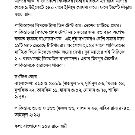
এগিয়ে থাকা বাংলাদেশে নিজেদের দ্বিতীয় ইনিংসে ২৭ রানে এগিয়ে
থেকে ৯ উইকেটে ২৪০ রানে ইনিংস ঘোষণা করে। ফলে টার্গেট দাঁড়ায়
২৬৮ রান।
পাকিস্তানের বিপক্ষে টানা তিন টেস্ট জয়। দেশের মাটিতে প্রথম।
পাকিস্তানের বিপক্ষে প্রথম টেস্ট ম্যাচ জয়ের জন্য ২৩ বছর অপেক্ষা
করতে হয়েছে বাংলাদেশকে। এই দুই দশকেরও বেশি সময়ে টানা
১১টি ম্যাচ হেরেছে টাইগাররা। অবশেষে ২০২৪ সালে পাকিস্তানের
মাটিতে গিয়ে মিলেছে প্রথম জয়ের দেখা। দুই ম্যাচের ওই সিরিজে
২-০ ব্যবধানেই জিতেছিল বাংলাদেশ। এবার মিরপুর টেস্টেও
পাকিস্তানকে হারালেন শান্তরা।
সংক্ষিপ্ত স্কোর
বাংলাদেশ: ৪১৩ ও ২৪০/৯ (নাজমুল ৮৭, মুমিনুল ৫৬, মিরাজ ২৪,
মুশফিক ২২, তাসকিন ১১; হাসান ৩/৫২, নোমান ৩/৭৬, শাহিন
২/৫৪)।
পাকিস্তান: ৩৮৬ ও ১৬৩ (ফজল ৬৬, সালমান ২৬; নাহিদ রানা ৫/৪০,
তাইজুল ২/২২)
ফল: বাংলাদেশ ১০৪ রানে জয়ী