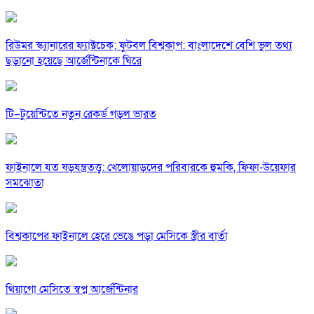
রিউমর স্ক্যানারের ফ্যাক্টচেক; ফুটবল বিশ্বকাপ: বাংলাদেশে বেশি ভুল তথ্য
ছড়ানো হয়েছে আর্জেন্টিনাকে ঘিরে
টি–টুয়েন্টিতে নতুন রেকর্ড গড়ল ভারত
ফাইনালে যত ষড়যন্ত্রতত্ত্ব: খেলোয়াড়দের পরিবারকে হুমকি, ফিফা-উয়েফার
সমঝোতা
বিশ্বকাপের ফাইনালে হেরে ভেঙে পড়া মেসিকে স্ত্রীর বার্তা
থিয়াগো মেসিতে স্বপ্ন আর্জেন্টিনার