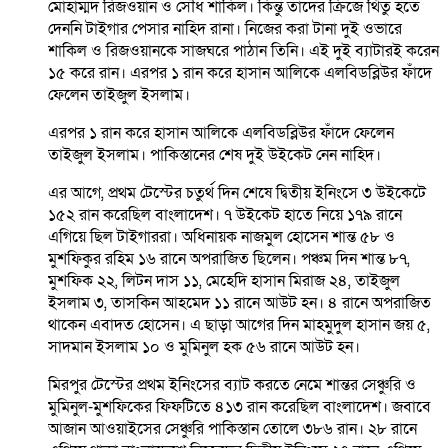
মোহাম্মদ রিজওয়ান ও সৌধ শাকিল। কিন্তু তাদের ক্রিজে থিতু হতে
দেননি টাইগার পেসার নাহিদ রানা। নিজের করা টানা দুই ওভারে
শাকিল ও রিজওয়ানকে সাজঘরে পাঠান তিনি। এই দুই ব্যাটারই করেন
১৫ করে রান। এরপর ১ রান করে হাসান আলিকে এলবিডব্লিউর ফাঁদে
ফেলেন তাইজুল ইসলাম।
এরপর ১ রান করে হাসান আলিকে এলবিডব্লিউর ফাঁদে ফেলেন
তাইজুল ইসলাম। পাকিস্তানের শেষ দুই উইকেট নেন নাহিদ।
এর আগে, প্রথম টেস্টের চতুর্থ দিন শেষে দ্বিতীয় ইনিংসে ৩ উইকেটে
১৫২ রান করেছিল বাংলাদেশ। ৭ উইকেট হাতে নিয়ে ১৭৯ রানে
এগিয়ে ছিল টাইগাররা। অধিনায়ক নাজমুল হোসেন শান্ত ৫৮ ও
মুশফিকুর রহিম ১৬ রানে অপরাজিত ছিলেন। পঞ্চম দিন শান্ত ৮৭,
মুশফিক ২২, লিটন দাস ১১, মেহেদি হাসান মিরাজ ২৪, তাইজুল
ইসলাম ৩, তাসকিন আহমেদ ১১ রানে আউট হন। ৪ রানে অপরাজিত
থাকেন এবাদত হোসেন। এ ছাড়া আগের দিন মাহমুদুল হাসান জয় ৫,
সাদমান ইসলাম ১০ ও মুমিনুল হক ৫৬ রানে আউট হন।
মিরপুর টেস্টের প্রথম ইনিংসের ব্যাট করতে নেমে শান্তর সেঞ্চুরি ও
মুমিনুল-মুশফিকের ফিফটিতে ৪১৩ রান করেছিল বাংলাদেশ। জবাবে
আজান আওয়াইসের সেঞ্চুরি পাকিস্তান তোলে ৩৮৬ রান। ২৮ রানে