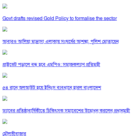
Govt drafts revised Gold Policy to formalise the sector
আবারও আলিয়া মাদ্রাসা এলাকায় সংঘর্ষের আশঙ্কা, পুলিশ মোতায়েন
প্রাইভেট পড়ালে বন্ধ হবে এমপিও: সমাজকল্যাণ প্রতিমন্ত্রী
৫৪ রানে অলআউট হয়ে ইনিংস ব্যবধানে হারল বাংলাদেশ
ড্যাবের প্রতিষ্ঠাবার্ষিকীতে চিকিৎসক সমাবেশের উদ্বোধন করলেন প্রধানমন্ত্রী
মৌলভীবাজার