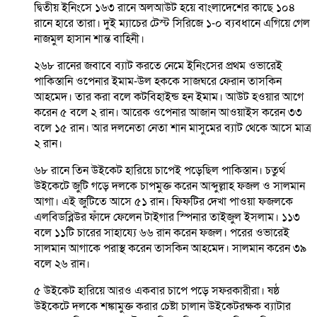
দ্বিতীয় ইনিংসে ১৬৩ রানে অলআউট হয়ে বাংলাদেশের কাছে ১০৪
রানে হারে তারা। দুই ম্যাচের টেস্ট সিরিজে ১-০ ব্যবধানে এগিয়ে গেল
নাজমুল হাসান শান্ত বাহিনী।
২৬৮ রানের জবাবে ব্যাট করতে নেমে ইনিংসের প্রথম ওভারেই
পাকিস্তানি ওপেনার ইমাম-উল হককে সাজঘরে ফেরান তাসকিন
আহমেদ। তার করা বলে কটবিহাইন্ড হন ইমাম। আউট হওয়ার আগে
করেন ৫ বলে ২ রান। আরেক ওপেনার আজান আওয়াইস করেন ৩৩
বলে ১৫ রান। আর দলনেতা নেতা শান মাসুমের ব্যাট থেকে আসে মাত্র
২ রান।
৬৮ রানে তিন উইকেট হারিয়ে চাপেই পড়েছিল পাকিস্তান। চতুর্থ
উইকেটে জুটি গড়ে দলকে চাপমুক্ত করেন আব্দুল্লাহ ফজল ও সালমান
আগা। এই জুটিতে আসে ৫১ রান। ফিফটির দেখা পাওয়া ফজলকে
এলবিডব্লিউর ফাঁদে ফেলেন টাইগার স্পিনার তাইজুল ইসলাম। ১১৩
বলে ১১টি চারের সাহায্যে ৬৬ রান করেন ফজল। পরের ওভারেই
সালমান আগাকে পরাস্থ করেন তাসকিন আহমেদ। সালমান করেন ৩৯
বলে ২৬ রান।
৫ উইকেট হারিয়ে আরও একবার চাপে পড়ে সফরকারীরা। ষষ্ঠ
উইকেটে দলকে শঙ্কামুক্ত করার চেষ্টা চালান উইকেটরক্ষক ব্যাটার