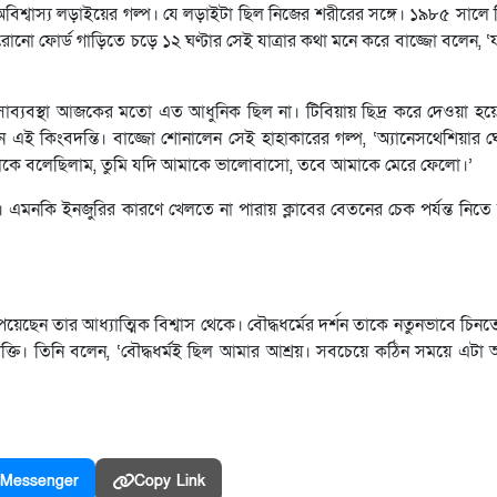
অবিশ্বাস্য লড়াইয়ের গল্প। যে লড়াইটা ছিল নিজের শরীরের সঙ্গে। ১৯৮৫ সালে 
োনো ফোর্ড গাড়িতে চড়ে ১২ ঘণ্টার সেই যাত্রার কথা মনে করে বাজ্জো বলেন, ‘যাত
সাব্যবস্থা আজকের মতো এত আধুনিক ছিল না। টিবিয়ায় ছিদ্র করে দেওয়া হ
ছিলেন এই কিংবদন্তি। বাজ্জো শোনালেন সেই হাহাকারের গল্প, ‘অ্যানেসথেশিয়া
ি মাকে বলেছিলাম, তুমি যদি আমাকে ভালোবাসো, তবে আমাকে মেরে ফেলো।’
ল। এমনকি ইনজুরির কারণে খেলতে না পারায় ক্লাবের বেতনের চেক পর্যন্ত নিতে
ছেন তার আধ্যাত্মিক বিশ্বাস থেকে। বৌদ্ধধর্মের দর্শন তাকে নতুনভাবে চিনত
ক্তি। তিনি বলেন, ‘বৌদ্ধধর্মই ছিল আমার আশ্রয়। সবচেয়ে কঠিন সময়ে এটা 
Messenger
Copy Link