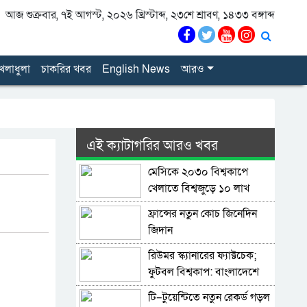
আজ শুক্রবার, ৭ই আগস্ট, ২০২৬ খ্রিস্টাব্দ, ২৩শে শ্রাবণ, ১৪৩৩ বঙ্গাব্দ
েলাধুলা
চাকরির খবর
English News
আরও
এই ক্যাটাগরির আরও খবর
মেসিকে ২০৩০ বিশ্বকাপে
খেলাতে বিশ্বজুড়ে ১০ লাখ
স্বাক্ষরের প্রস্তাব
ফ্রান্সের নতুন কোচ জিনেদিন
জিদান
রিউমর স্ক্যানারের ফ্যাক্টচেক;
ফুটবল বিশ্বকাপ: বাংলাদেশে
বেশি ভুল তথ্য ছড়ানো হয়েছে
টি–টুয়েন্টিতে নতুন রেকর্ড গড়ল
আর্জেন্টিনাকে ঘিরে