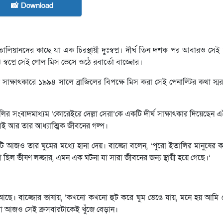
📸 Download
তালিয়ানদের কাছে যা এক চিরস্থায়ী দুঃস্বপ্ন। দীর্ঘ তিন দশক পর আবারও সে
্বপ্নে সেই গোল মিস ভেসে ওঠে রবার্তো বাজ্জোর।
 সাক্ষাৎকারে ১৯৯৪ সালে ব্রাজিলের বিপক্ষে মিস করা সেই পেনাল্টির কথা স্
লির সংবাদমাধ্যম ‘কোরেইরে দেল্লা সেরা’কে একটি দীর্ঘ সাক্ষাৎকার দিয়েছেন এ
াই আর তার আধ্যাত্মিক জীবনের গল্প।
্তটি আজও তার ঘুমের মধ্যে হানা দেয়। বাজ্জো বলেন, ‘পুরো ইতালির মানুষের 
িল ভীষণ লজ্জার, এমন এক ঘটনা যা সারা জীবনের জন্য স্থায়ী হয়ে গেছে।’
ে। বাজ্জোর ভাষায়, ‘কখনো কখনো হুট করে ঘুম ভেঙে যায়, মনে হয় আমি 
ো আজও সেই ক্রসবারটাকেই খুঁজে বেড়ান।