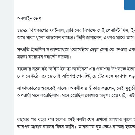
অনলাইন ডেস্ক
১৯৯৪ বিশ্বকাপের ফাইনাল, ব্রাজিলের বিপক্ষে সেই পেনাল্টি মিস, ই
জমে থাকা ধুলো ঝাড়লেন বাজ্জো। তিনি জানালেন, এখনও মাঝে মাঝে স
সম্প্রতি ইতালির সংবাদমাধ্যম ‘কোরেইরে দেল্লা সেরা’কে দেওয়া এক
মন্তব্য করেছেন রবার্তো বাজ্জো।
বাজ্জোর নতুন বই ‘লাইট ইন দ্য ডার্কনেস’ এর প্রকাশনা উপলক্ষে ইতা
সেখানে উঠে এসেছে সেই অভিশপ্ত পেনাল্টি, চোটের সঙ্গে মরণপণ লড়
সাক্ষাৎকারের শুরুতেই বাজ্জো অবলীলায় স্বীকার করলেন, সেই মুহূর
অপরাধী মনে করেছিলাম। মনে হয়েছিল কোথাও অদৃশ্য হয়ে যাই। এটা ছ
বছরের পর বছর পার হলেও সেই বলটা যেন এখনো কোথাও ঝুলে আছ
তারপর আবার বাস্তবে ফিরে আসি।’ মাঝরাতে ঘুম ভেঙে বাজ্জো হয়ত