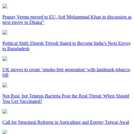
Pranay Verma moved to EU, Arif Mohammad Khan in discussion as
next envoy to Dhaka”
Political Shift: Dinesh Trivedi Slated to Become India’s Next Envoy
to Bangladesh
UK moves to create ‘smoke-free generation’ with landmark tobacco
bill
Not Rust, but Tetanus Bacteria Pose the Real Threat: When Should
You Get Vaccinated?
Call for Structural Reforms in Agriculture and Energy Tajwar Awal