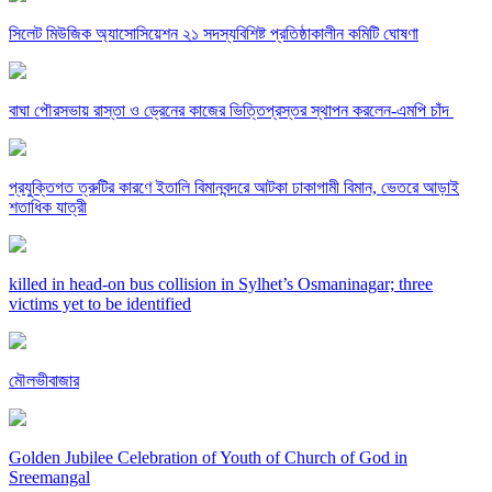
সিলেট মিউজিক অ্যাসোসিয়েশন ২১ সদস্যবিশিষ্ট প্রতিষ্ঠাকালীন কমিটি ঘোষণা
বাঘা পৌরসভায় রাস্তা ও ড্রেনের কাজের ভিত্তিপ্রস্তর স্থাপন করলেন-এমপি চাঁদ
প্রযুক্তিগত ত্রুটির কারণে ইতালি বিমানবন্দরে আটকা ঢাকাগামী বিমান, ভেতরে আড়াই
শতাধিক যাত্রী
killed in head-on bus collision in Sylhet’s Osmaninagar; three
victims yet to be identified
মৌলভীবাজার
Golden Jubilee Celebration of Youth of Church of God in
Sreemangal