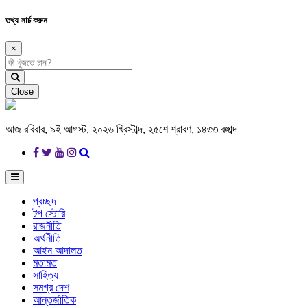
তথ্য সার্চ করুন
×
Close
আজ রবিবার, ৯ই আগস্ট, ২০২৬ খ্রিস্টাব্দ, ২৫শে শ্রাবণ, ১৪৩৩ বঙ্গাব্দ
প্রচ্ছদ
টপ স্টোরি
রাজনীতি
অর্থনীতি
আইন আদালত
মতামত
সাহিত্য
সমগ্র দেশ
আন্তর্জাতিক