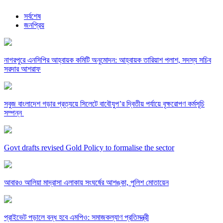
সর্বশেষ
জনপ্রিয়
নাগরপুরে এনসিপির আহ্বায়ক কমিটি অনুমোদন: আহ্বায়ক তারিয়াশ পলাশ, সদস্য সচিব
সরদার আশরাফ
সবুজ বাংলাদেশ গড়ার প্রত্যয়ে সিলেটে বাবৌযুপ’র দ্বিতীয় পর্যায়ে বৃক্ষরোপণ কর্মসূচি
সম্পন্ন
Govt drafts revised Gold Policy to formalise the sector
আবারও আলিয়া মাদ্রাসা এলাকায় সংঘর্ষের আশঙ্কা, পুলিশ মোতায়েন
প্রাইভেট পড়ালে বন্ধ হবে এমপিও: সমাজকল্যাণ প্রতিমন্ত্রী