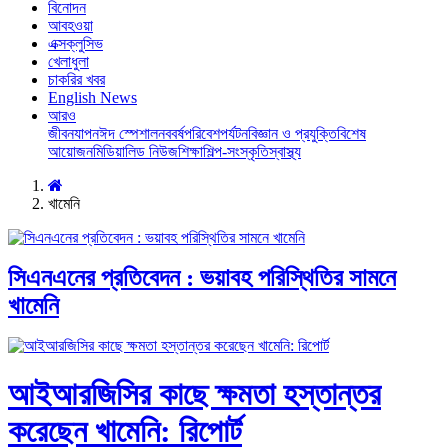
বিনোদন
আবহওয়া
এক্সক্লুসিভ
খেলাধুলা
চাকরির খবর
English News
আরও
জীবনযাপন
ঈদ স্পেশাল
নববর্ষ
পরিবেশ
পর্যটন
বিজ্ঞান ও প্রযুক্তি
বিশেষ
আয়োজন
মিডিয়া
লিড নিউজ
শিক্ষা
শিল্প-সংস্কৃতি
স্বাস্থ্য
খামেনি
সিএনএনের প্রতিবেদন : ভয়াবহ পরিস্থিতির সামনে
খামেনি
আইআরজিসির কাছে ক্ষমতা হস্তান্তর
করেছেন খামেনি: রিপোর্ট