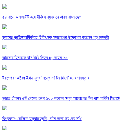
৫৪ রানে অলআউট হয়ে ইনিংস ব্যবধানে হারল বাংলাদেশ
ড্যাবের প্রতিষ্ঠাবার্ষিকীতে চিকিৎসক সমাবেশের উদ্বোধন করলেন প্রধানমন্ত্রী
ভারতের হিমাচলে বাস উল্টে নিহত ৮, আহত ১০
ট্রাম্পের ‘অবৈধ ইরান যুদ্ধ’ বন্ধে মার্কিন সিনেটরদের প্রস্তাব
ভারত-চীনসহ ৫টি দেশের ওপর ১০০ শতাংশ শুল্ক আরোপের বিল পাস মার্কিন সিনেটে
বিশ্বকাপে মেসিকে হত্যার হুমকি, ফাঁস হলো ভয়ংকর নথি