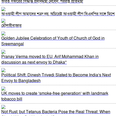
ভারত সফরের সিদ্ধান্ত প্রধানমন্ত্রী নেবেন: পররাষ্ট্র প্রতিমন্ত্রী
আওয়ামী লীগ আমাদের শত্রু নয়, অচিরেই আওয়ামী লীগ বিএনপির সঙ্গে মিশে
যাবে: সংসদ সদস্য নাছির
মৌলভীবাজার
সচিব পদে পদোন্নতি পেলেন জেসমিন নাহার
Golden Jubilee Celebration of Youth of Church of God in
Sreemangal
বাংলাদেশে যা চলছে, সেটা অমানবিক: দিলীপ ঘোষ
Pranay Verma moved to EU, Arif Mohammad Khan in
পুলিশের ৭ কর্মকর্তাকে বদলি
discussion as next envoy to Dhaka”
পাইপলাইনের মাধ্যমে ভারত থেকে আরও বেশি ডিজেল চেয়েছি: জ্বালানিমন্ত্রী
Political Shift: Dinesh Trivedi Slated to Become India’s Next
Envoy to Bangladesh
শহীদ আহসান জুলাই যোদ্ধা নন—দাবি বিএনপি নেতার, জামায়াত নেতা
বললেন, ‘সারজিসও ছাত্রলীগ করতেন’
UK moves to create ‘smoke-free generation’ with landmark
tobacco bill
যথাযোগ্য মর্যাদায় সিলেটে জুলাই গণঅভ্যুত্থান দিবস পালিত
Not Rust, but Tetanus Bacteria Pose the Real Threat: When
সাকিব আল হাসানের বাড়িতে পেট্রোল ঢেলে আগুন দেওয়ার চেষ্টা, ভাঙচুর