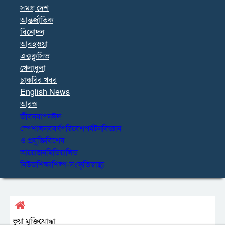
সমগ্র দেশ
আন্তর্জাতিক
বিনোদন
আবহওয়া
এক্সক্লুসিভ
খেলাধুলা
চাকরির খবর
English News
আরও
জীবনযাপন
ঈদ
স্পেশাল
নববর্ষ
পরিবেশ
পর্যটন
বিজ্ঞান
ও প্রযুক্তি
বিশেষ
আয়োজন
মিডিয়া
লিড
নিউজ
শিক্ষা
শিল্প-সংস্কৃতি
স্বাস্থ্য
ভুয়া মুক্তিযোদ্ধা