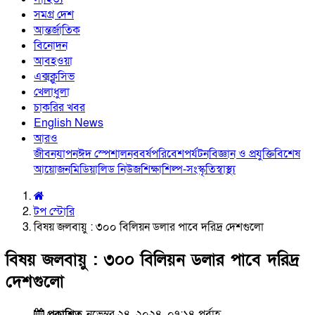
সমগ্র দেশ
আন্তর্জাতিক
বিনোদন
আবহওয়া
এক্সক্লুসিভ
খেলাধুলা
চাকরির খবর
English News
আরও
জীবনযাপন
ঈদ স্পেশাল
নববর্ষ
পরিবেশ
পর্যটন
বিজ্ঞান ও প্রযুক্তি
বিশেষ
আয়োজন
মিডিয়া
লিড নিউজ
শিক্ষা
শিল্প-সংস্কৃতি
স্বাস্থ্য
টপ স্টোরি
বিষয় জলবায়ু : ৩০০ বিলিয়ন ডলার পাবে দরিদ্র দেশগুলো
বিষয় জলবায়ু : ৩০০ বিলিয়ন ডলার পাবে দরিদ্র
দেশগুলো
প্রকাশিত
নভেম্বর ২৪, ২০২৪, ০৭:১৪ পূর্বাহ্ণ