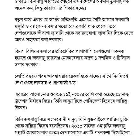
স্বীকৃতি। জলবায়ু সংকটের পেছনে এসব দেশের অবদান তুলনামূলক
অনেক কম, কিন্তু তারাও এর শিকার হচ্ছে।
নতুন করে এবার যে অর্থের প্রতিশ্রুতি এসেছে সেটি আসবে সরকারি
মঞ্জুরি ও ব্যাংক -ব্যবসার মতো বেসরকারি খাত থেকে। তবে
দেশগুলোকে জীবাশ্ম জ্বালানি থেকে নবায়নযোগ্য জ্বালানির দিকে যেতে
আরও সহায়তা করা দরকার।
তিনশ বিলিয়ন ডলারের প্রতিশ্রুতির পাশাপাশি দেশগুলো একমত
হয়েছে যে জলবায়ু চ্যালেঞ্জ মোকাবেলায় অন্তত ১ দশমিক ৩ ট্রিলিয়ন
ডলার দরকার।
চলতি বছরও গরম আবহাওয়ার রেকর্ড হতে যাচ্ছে। সাথে নিয়মিতই
দেখা গেছে দাবদাহ ও প্রাণঘাতী ঝড়।
এবারের আলোচনার শুরুতে ১১ই নভেম্বর বেশি কথা হয়েছে ডোনাল্ড
ট্রাম্পের নির্বাচন নিয়ে। তিনি জানুয়ারিতে প্রেসিডেন্ট হিসেবে দায়িত্ব
নিবেন।
তিনি জলবায়ু নিয়ে সন্দেহবাদী মানুষ, যিনি যুক্তরাষ্ট্রকে প্যারিস চুক্তি
থেকে সরিয়ে নিবেন বলেছিলেন। ২০১৫ সালের ওই চুক্তি জলবায়ু
সংকট মোকাবেলার ক্ষেত্রে দেশগুলোকে একটি পথনকশা দিয়েছিলো।