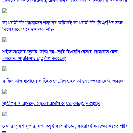
ঢাকায় বাসভবনে অগ্নিকাণ্ড, স্ত্রীসহ হাসপাতালে ভর্তি পাকিস্তান হাইকমিশনার
আওয়ামী লীগ আমাদের শত্রু নয়, অচিরেই আওয়ামী লীগ বিএনপির সঙ্গে
মিশে যাবে: সংসদ সদস্য নাছির
শহীদ আহসান জুলাই যোদ্ধা নন—দাবি বিএনপি নেতার, জামায়াত নেতা
বললেন, ‘সারজিসও ছাত্রলীগ করতেন’
সাকিব আল হাসানের বাড়িতে পেট্রোল ঢেলে আগুন দেওয়ার চেষ্টা, ভাঙচুর
গাজীপুর-৫ আসনের সাবেক এমপি আখতারুজ্জামান গ্রেপ্তার
ফেনীর পুলিশ সুপার; যত কিছুই করি না কেন, কারোরই মন রক্ষা করতে পারি
না