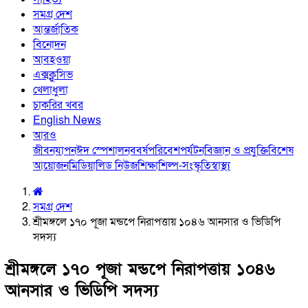
সমগ্র দেশ
আন্তর্জাতিক
বিনোদন
আবহওয়া
এক্সক্লুসিভ
খেলাধুলা
চাকরির খবর
English News
আরও
জীবনযাপন
ঈদ স্পেশাল
নববর্ষ
পরিবেশ
পর্যটন
বিজ্ঞান ও প্রযুক্তি
বিশেষ
আয়োজন
মিডিয়া
লিড নিউজ
শিক্ষা
শিল্প-সংস্কৃতি
স্বাস্থ্য
সমগ্র দেশ
শ্রীমঙ্গলে ১৭০ পূজা মন্ডপে নিরাপত্তায় ১০৪৬ আনসার ও ভিডিপি
সদস্য
শ্রীমঙ্গলে ১৭০ পূজা মন্ডপে নিরাপত্তায় ১০৪৬
আনসার ও ভিডিপি সদস্য