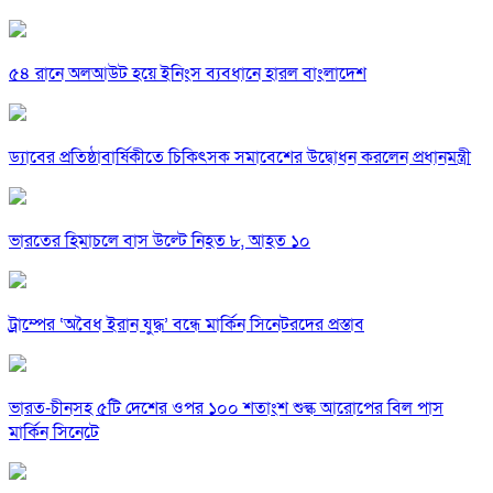
৫৪ রানে অলআউট হয়ে ইনিংস ব্যবধানে হারল বাংলাদেশ
ড্যাবের প্রতিষ্ঠাবার্ষিকীতে চিকিৎসক সমাবেশের উদ্বোধন করলেন প্রধানমন্ত্রী
ভারতের হিমাচলে বাস উল্টে নিহত ৮, আহত ১০
ট্রাম্পের ‘অবৈধ ইরান যুদ্ধ’ বন্ধে মার্কিন সিনেটরদের প্রস্তাব
ভারত-চীনসহ ৫টি দেশের ওপর ১০০ শতাংশ শুল্ক আরোপের বিল পাস
মার্কিন সিনেটে