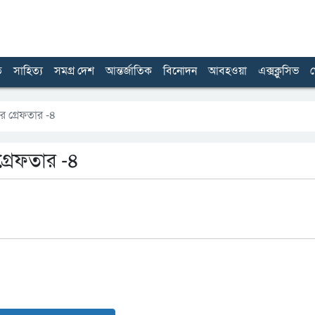
ত
সাহিত্য
সমগ্র দেশ
আন্তর্জাতিক
বিনোদন
আবহওয়া
এক্সক্লুসিভ
খ
র গ্রেফতার -৪
্রেফতার -৪