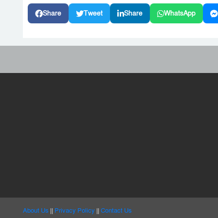
Share
Tweet
Share
WhatsApp
About Us
||
Privacy Policy
||
Contact Us