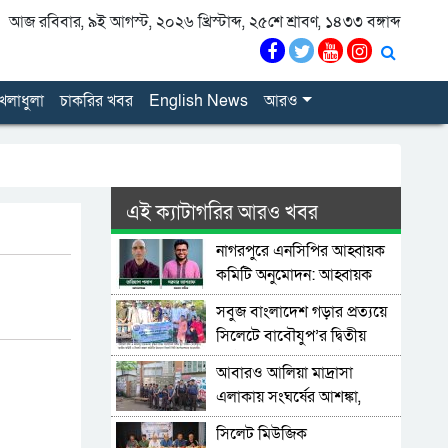
আজ রবিবার, ৯ই আগস্ট, ২০২৬ খ্রিস্টাব্দ, ২৫শে শ্রাবণ, ১৪৩৩ বঙ্গাব্দ
েলাধুলা
চাকরির খবর
English News
আরও
এই ক্যাটাগরির আরও খবর
নাগরপুরে এনসিপির আহ্বায়ক
কমিটি অনুমোদন: আহ্বায়ক
তারিয়াশ পলাশ, সদস্য সচিব
সবুজ বাংলাদেশ গড়ার প্রত্যয়ে
সরদার আশরাফ
সিলেটে বাবৌযুপ’র দ্বিতীয়
পর্যায়ে বৃক্ষরোপণ কর্মসূচি
আবারও আলিয়া মাদ্রাসা
সম্পন্ন
এলাকায় সংঘর্ষের আশঙ্কা,
পুলিশ মোতায়েন
সিলেট মিউজিক