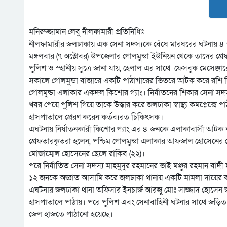
মনিরুজ্জামান লেবু নীলফামারী প্রতিনিধিঃ
নীলফামারীর জলঢাকায় এক সেনা সদস্যকে বেঁধে মারধরের ঘটনায় ৪ 
মঙ্গলবার (৭ অক্টোবর) উপজেলার গোলমুন্ডা ইউনিয়ন থেকে তাদের গ্র
পুলিশ ও স্হানীয় সুত্রে জানা যায়, হেলাল এর সাথে ফেসবুক মেসেঞ্জারে
সকালে গোলমুন্ডা বাজারে একটি পাঠাগারের ভিতরে আটক করে রশি দিয়
গোলমুন্ডা এলাকার একদল কিশোর গ্যাং। নির্যাতনের শিকার সেনা সদ
খবর পেয়ে পুলিশ গিয়ে তাকে উদ্ধার করে জলঢাকা স্বাস্থ্য কমপ্লেক্
হাসপাতালে প্রেরণ করেন কর্তব্যরত চিকিৎসক।
এঘটনায় নির্যাতনকারী কিশোর গ্যাং এর ৪ জনকে এলাকাবাসী আটক ক
গ্রেফতারকৃতরা হলেন, পশ্চিম গোলমুন্ডা এলাকার আফজাল হোসেনের
মোজাম্মেল হোসেনের ছেলে রাকিব (২২)।
পরে নির্যাতিত সেনা সদস্য মাহমুদুর রহমানের ভাই মঞ্জুর রহমান বাদ
১২ জনকে অজ্ঞাত আসামি করে জলঢাকা থানায় একটি মামলা দায়ের 
এঘটনায় জলঢাকা থানা অফিসার ইনচার্জ আরজু মোঃ সাজ্জাদ হোসেন জা
হাসপাতালে পাঠায়। পরে পুলিশ এবং সেনাবাহিনী ঘটনার সাথে জড়ি
জেল হাজতে পাঠানো হয়েছে।