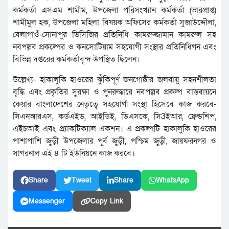
কর্মকর্তা এসএম শামীম, উপজেলা পরিসংখ্যান কর্মকর্তা (ভারপ্রাপ্ত)
শামীমুল হক, উপজেলা মহিলা বিষয়ক অফিসের কর্মকর্তা সুজাউদ্দৌলা,
বেলাগাওঁ-সোনাপুর ভিসিজির প্রতিনিধি কামরুজ্জামান কামরুল সহ
নবপল্লব প্রকল্পের ও কনসোটিয়াম সহযোগী সংস্থার প্রতিনিধিগন এবং
বিভিন্ন দপ্তরের কর্মকর্তাবৃন্দ উপস্থিত ছিলেন।
উল্লেখ্য- হাকালুকি হাওরের ঝুঁকিপূর্ণ জনগোষ্ঠীর জলবায়ু সহনশীলতা
বৃদ্ধি এবং প্রকৃতির সুরক্ষা ও পুনরুদ্ধারে নবপল্লব প্রকল্প বাস্তবায়নে
কেয়ার বাংলাদেশের নেতৃত্বে সহযোগী সংস্থা হিসেবে কাজ করবে-
সিএনআরএস, কর্ডএইড, আইডিই, ডিএসকে, সি3ইআর, ফ্রেন্ডশিপ,
এইচআই এবং প্র্যাকটিক্যাল একশন। এ প্রকল্পটি হাকালুকি হাওরের
পাশাপাশি জুড়ী উপজেলার পূর্ব জুড়ী, পশ্চিম জুড়ী, জায়ফরনগর ও
সাগরনাল এই ৪ টি ইউনিয়নে কাজ করবে।
Share
Tweet
Share
WhatsApp
Messenger
Copy Link