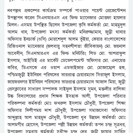
নবপল্লব প্রকল্পের কার্যক্রম সম্পর্কে পাওয়ার পয়েন্ট প্রেজেন্টেশন
উপস্থাপন করেন সিএনআরএস এর ফিল্ড ম্যানেজার মোস্তফা হায়দার
মিলন। এসময় উপস্থিত ছিলেন উপজেলা কৃষি কর্মকর্তা মো. মাহমুদুল
আলম খান, উপজেলা মৎস্য কর্মকর্তা মনিরুজ্জামান, জুড়ী থানার
অফিসার ইনচার্জ (ওসি) মোরশেদুল আলম ভূঁইয়া, কেয়ার বাংলাদেশের
রিজিওনাল ম্যানেজার (জলবায়ু সহনশীলতা জীবিকায়ন) মো. জয়নাল
আবেদীন, সিএনআরএস এর ফিল্ড মনিটরিং লিড মো. আশরাফুল
ইসলাম, আইডিই এর মার্কেট ডেভেলপমেন্ট অফিসার মো. এনায়েত
কবির, ডিএসকে এর ওয়াশ এডভাইজার মো. মোজাম্মেল হক,
পশ্চিমজুড়ী ইউনিয়ন পরিষদের ভারপ্রাপ্ত চেয়ারম্যান সিরাজুল ইসলাম,
জায়ফরনগর ইউনিয়ন পরিষদের ভারপ্রাপ্ত চেয়ারম্যান আজাদ মিয়া, জুড়ী
প্রেসক্লাবের সাধারণ সম্পাদক সাইফুল ইসলাম সুমন, মক্তদীর বালিকা
উচ্চ বিদ্যালয়ের প্রধান শিক্ষক ইসহাক আলী, উপজেলা পরিবার
পরিকল্পনা কর্মকর্তা মোঃ ফখরুল ইসলাম চৌধুরী, উপজেলা শিক্ষা
অফিসার দিলীপময় দাশ চৌধুরী, উপজেলা সমাজসেবা অফিসার
আব্দুল্লাহ আল মাহমুদ চৌধুরী, উপজেলা যুব উন্নয়ন কর্মকর্তা মোঃ
আলমগীর হোসেন, উপজেলা পল্লী উন্নয়ন কর্মকর্তা তপন চন্দ্র সূত্রধর,
উপজেলা সমবায় কর্মকর্তা সুধীন্দ্র চন্দ্র দেব, জুড়ী ফায়ার সার্ভিস