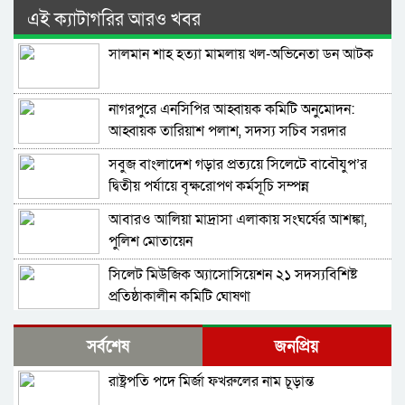
এই ক্যাটাগরির আরও খবর
সালমান শাহ হত্যা মামলায় খল-অভিনেতা ডন আটক
নাগরপুরে এনসিপির আহ্বায়ক কমিটি অনুমোদন:
আহ্বায়ক তারিয়াশ পলাশ, সদস্য সচিব সরদার
আশরাফ
সবুজ বাংলাদেশ গড়ার প্রত্যয়ে সিলেটে বাবৌযুপ’র
দ্বিতীয় পর্যায়ে বৃক্ষরোপণ কর্মসূচি সম্পন্ন
আবারও আলিয়া মাদ্রাসা এলাকায় সংঘর্ষের আশঙ্কা,
পুলিশ মোতায়েন
সিলেট মিউজিক অ্যাসোসিয়েশন ২১ সদস্যবিশিষ্ট
প্রতিষ্ঠাকালীন কমিটি ঘোষণা
বাঘা পৌরসভায় রাস্তা ও ড্রেনের কাজের ভিত্তিপ্রস্তর
সর্বশেষ
জনপ্রিয়
স্থাপন করলেন-এমপি চাঁদ
রাষ্ট্রপতি পদে মির্জা ফখরুলের নাম চূড়ান্ত
নিরাপত্তার নিশ্চয়তা পেলে ‘দেশে ফিরতে প্রস্তুত’ সাকিব,