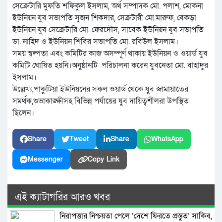
সেক্রেটারি মুফতি শফিকুল ইসলাম, অর্থ সম্পাদক মো. পলাশ, মোকনা
ইউনিয়ন যুব সভাপতি সুজন শিকদার, সেক্রটারী মো.মারুফ, বেকড়া
ইউনিয়ন যুব সেক্রেটারি মো. ফেরদৌস, সাবেক ইউনিয়ন যুব সভাপতি
ডা. নাহিদ ও ইউনিয়ন শিবির সভাপতি মো. রবিউল ইসলাম।
সময় স্বল্পতা এবং কমিটির কাজ অসম্পূর্ণ থাকায় ইউনিয়ন ও ওয়ার্ড যুব
কমিটি ঘোষিত হয়নি।অনুষ্ঠানটি পরিচালনা করেন যুবনেতা মো. বাহাদুর
ইসলাম।
উল্লেখ্য,পাকুটিয়া ইউনিয়নের সকল ওয়ার্ড থেকে যুব জামায়াতের
সমর্থক,শুভাকাঙ্ক্ষীসহ বিভিন্ন পর্যায়ের যুব দায়িত্বশীলরা উপস্থিত
ছিলেন।
Share
Tweet
Share
WhatsApp
Messenger
Copy Link
এই ক্যাটাগরির আরও খবর
নিরাপত্তার নিশ্চয়তা পেলে ‘দেশে ফিরতে প্রস্তুত’ সাকিব,