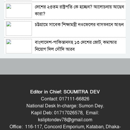
দেশের ২৩তম রাষ্ট্রপতি কে হচ্ছেন? আলোচনায় আছেন
ফেনীর পুলিশ সুপার; যত কিছুই করি না কেন, কারোরই
কারা?
মন রক্ষা করতে পারি না
চট্টগ্রামে সাবেক শিক্ষামন্ত্রী নওফেলের বাসভবনে আগুন
জুলাই গণঅভ্যুত্থান দিবসে হবিগঞ্জে শহীদদের প্রতি
জেলা পুলিশের শ্রদ্ধা
বাংলাদেশ-পাকিস্তানসহ ১৩ দেশের জোট, কমান্ডার
মৌলভীবাজারে যথাযোগ্য মর্যাদায় পালিত জুলাই
নিয়োগ দিল সৌদি আরব
গণঅভ্যুত্থান দিবস
ভারতের চিকেন নেক নিয়ে নতুন পরিকল্পনা
কুষ্টিয়ায় নানা আয়োজনে জুলাই গণঅভ্যুত্থান দিবস
পালিত
জাতীয় সংসদের বিশেষ অধিবেশন ডাকা হচ্ছে
বহিরাগতদের নিয়ে র‍্যালি করার অভিযোগকে কেন্দ্র
করে বরিশাল বিশ্ববিদ্যালয়ে ছাত্রদল-শিবির সংঘর্ষ,
Editor in Chief: SOUMITRA DEV
আহত ১০
বগুড়ায় ও সিলেটে দুই ঘণ্টার ব্যবধানে সড়ক দুর্ঘটনায়
বেগম রোকেয়া বিশ্ববিদ্যালয়ে ছাত্রদল-শিবির সংঘর্ষ,
Contact: 017111-66826
শিশুসহ প্রাণ গেল ১৫ জনের
আহত অন্তত ২০
National Desk In-charge: Sumon Dey.
Kapil Deb: 01717026578, Email:
শুভেন্দুর কৌশলে বদলে যাচ্ছে পশ্চিমবঙ্গের রাজনীতির
মদপান করে দুই রুশ নাগরিকের মারামারিতে
ksliptondev78@gmail.com
সমীকরণ
একজনের মৃত্যু, আরেকজন আইসিইউতে
Office: 116-117, Concord Emporium, Kataban, Dhaka-