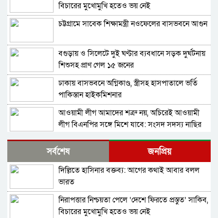
বিচারের মুখোমুখি হতেও ভয় নেই
চট্টগ্রামে সাবেক শিক্ষামন্ত্রী নওফেলের বাসভবনে আগুন
বগুড়ায় ও সিলেটে দুই ঘণ্টার ব্যবধানে সড়ক দুর্ঘটনায়
শিশুসহ প্রাণ গেল ১৫ জনের
ঢাকায় বাসভবনে অগ্নিকাণ্ড, স্ত্রীসহ হাসপাতালে ভর্তি
পাকিস্তান হাইকমিশনার
আওয়ামী লীগ আমাদের শত্রু নয়, অচিরেই আওয়ামী
লীগ বিএনপির সঙ্গে মিশে যাবে: সংসদ সদস্য নাছির
শহীদ আহসান জুলাই যোদ্ধা নন—দাবি বিএনপি নেতার,
সর্বশেষ
জনপ্রিয়
জামায়াত নেতা বললেন, ‘সারজিসও ছাত্রলীগ করতেন’
দিল্লিতে হাসিনার বক্তব্য: আগের কথাই আবার বলল
সাকিব আল হাসানের বাড়িতে পেট্রোল ঢেলে আগুন
ভারত
দেওয়ার চেষ্টা, ভাঙচুর
নিরাপত্তার নিশ্চয়তা পেলে ‘দেশে ফিরতে প্রস্তুত’ সাকিব,
গাজীপুর-৫ আসনের সাবেক এমপি আখতারুজ্জামান
বিচারের মুখোমুখি হতেও ভয় নেই
গ্রেপ্তার