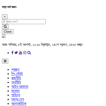
তথ্য সার্চ করুন
×
Close
আজ শনিবার, ৮ই আগস্ট, ২০২৬ খ্রিস্টাব্দ, ২৪শে শ্রাবণ, ১৪৩৩ বঙ্গাব্দ
প্রচ্ছদ
টপ স্টোরি
রাজনীতি
অর্থনীতি
আইন আদালত
মতামত
সাহিত্য
সমগ্র দেশ
আন্তর্জাতিক