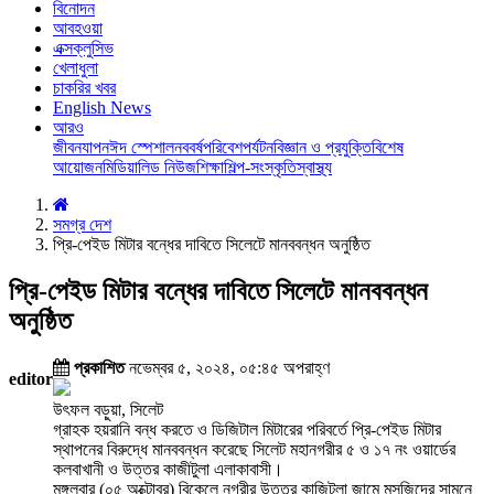
বিনোদন
আবহওয়া
এক্সক্লুসিভ
খেলাধুলা
চাকরির খবর
English News
আরও
জীবনযাপন
ঈদ স্পেশাল
নববর্ষ
পরিবেশ
পর্যটন
বিজ্ঞান ও প্রযুক্তি
বিশেষ
আয়োজন
মিডিয়া
লিড নিউজ
শিক্ষা
শিল্প-সংস্কৃতি
স্বাস্থ্য
সমগ্র দেশ
প্রি-পেইড মিটার বন্ধের দাবিতে সিলেটে মানববন্ধন অনুষ্ঠিত
প্রি-পেইড মিটার বন্ধের দাবিতে সিলেটে মানববন্ধন
অনুষ্ঠিত
প্রকাশিত
নভেম্বর ৫, ২০২৪, ০৫:৪৫ অপরাহ্ণ
editor
উৎফল বড়ুয়া, সিলেট
গ্রাহক হয়রানি বন্ধ করতে ও ডিজিটাল মিটারের পরিবর্তে প্রি-পেইড মিটার
স্থাপনের বিরুদ্ধে মানববন্ধন করেছে সিলেট মহানগরীর ৫ ও ১৭ নং ওয়ার্ডের
কলবাখানী ও উত্তর কাজীটুলা এলাকাবাসী।
মঙ্গলবার (০৫ অক্টোবর) বিকেলে নগরীর উত্তর কাজিটুলা জামে মসজিদের সামনে