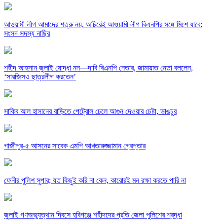
আওয়ামী লীগ আমাদের শত্রু নয়, অচিরেই আওয়ামী লীগ বিএনপির সঙ্গে মিশে যাবে:
সংসদ সদস্য নাছির
শহীদ আহসান জুলাই যোদ্ধা নন—দাবি বিএনপি নেতার, জামায়াত নেতা বললেন,
‘সারজিসও ছাত্রলীগ করতেন’
সাকিব আল হাসানের বাড়িতে পেট্রোল ঢেলে আগুন দেওয়ার চেষ্টা, ভাঙচুর
গাজীপুর-৫ আসনের সাবেক এমপি আখতারুজ্জামান গ্রেপ্তার
ফেনীর পুলিশ সুপার; যত কিছুই করি না কেন, কারোরই মন রক্ষা করতে পারি না
জুলাই গণঅভ্যুত্থান দিবসে হবিগঞ্জে শহীদদের প্রতি জেলা পুলিশের শ্রদ্ধা