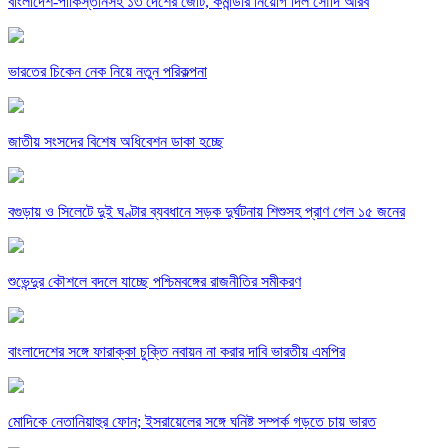
বাংলাদেশ-পাকিস্তানসহ ১৩ দেশের জোট, কমান্ডার নিয়োগ দিল সৌদি আরব
ভারতের চিকেন নেক নিয়ে নতুন পরিকল্পনা
জাতীয় সংসদের বিশেষ অধিবেশন ডাকা হচ্ছে
বগুড়ায় ও সিলেটে দুই ঘণ্টার ব্যবধানে সড়ক দুর্ঘটনায় শিশুসহ প্রাণ গেল ১৫ জনের
শুভেন্দুর কৌশলে বদলে যাচ্ছে পশ্চিমবঙ্গের রাজনীতির সমীকরণ
বাংলাদেশের সঙ্গে ফারাক্কা চুক্তি নবায়ন না করার দাবি ভারতীয় এমপির
মোদিকে নেতানিয়াহুর ফোন; ইসরায়েলের সঙ্গে ঘনিষ্ট সম্পর্ক গড়তে চায় ভারত