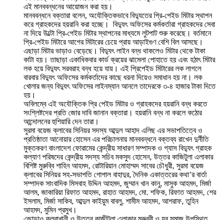
এই মানববন্ধনের আয়োজন করা হয়।
মানববন্ধনে বক্তারা বলেন, অযৌক্তিকভাবে বিদ্যুতের প্রি-পেইড মিটার স্থাপন
করে গ্রাহকদের হয়রানি করা হচ্ছে। বিদ্যুৎ অফিসের কর্মকর্তারা গ্রাহকদের সেবা
না দিয়ে উল্টো প্রি-পেইড মিটার স্থাপনের মাধ্যমে লুটপাট শুরু করেছে। বর্তমানে
প্রি-পেইড মিটারে আগের মিটারের চেয়ে প্রায় আড়াইগুণ বেশি বিল আসছে।
এছাড়া মিটার ভাড়াও বেড়েছে। বিদ্যুৎ লাইন বন্ধ থাকলেও মিটার থেকে টাকা
কাটা হয়। তাছাড়া একাধিকবার কার্ড ক্রয়ের ঝামেলা পোহাতে হয় এবং হঠাৎ মিটার
লক হয়ে বিদ্যুৎ সরবরাহ বন্ধ হয়ে যায়। এই প্রিপেইড মিটারের লক লাগলে
বারবার বিদ্যুৎ অফিসের কর্মকর্তাদের কাছে ধরনা দিয়েও সমাধান হয় না। লক
খোলার জন্য বিদ্যুৎ অফিসের লাইনম্যান আনলে তাদেরকে ৩-৪ হাজার টাকা দিতে
হয়।
অবিলম্বে এই অযৌক্তিক প্রি পেইড মিটার ও গ্রাহকদের হয়রানি বন্ধ করতে
সংশ্লিষ্টদের প্রতি জোর দাবি জানান বক্তারা। হয়রানি বন্ধ না করলে কঠোর
আন্দোলনের হুশিয়ারি দেন তারা।
সুরমা বয়েজ ক্লাবের সিনিয়র সদস্য আব্দুল আহাদ এলিছ এর সভাপতিত্বে ও
প্রতিষ্ঠাতা আনোয়ার হোসেন এর পরিচালনায় মানববন্ধনে বক্তব্য রাখেন দুর্নীতি
মুক্তকরণ বাংলাদেশ ফোরামের কেন্দ্রীয় সাধারণ সম্পাদক ও গ্যাস বিদ্যুৎ গ্রাহক
কল্যাণ পরিষদের কেন্দ্রীয় সদস্য সচিব মকসুদ হোসেন, উত্তর কাজিটুলা এলাকার
বিশিষ্ট মুরুব্বি শাহিন আহমদ, রোটারিয়ান মোহাম্মদ সাবের চৌধুরী, সুরমা বয়েজ
ক্লাবের সিনিয়র সহ-সভাপতি গোপাল বাহাদুর, দৈনিক একাত্তরের কথা’র বার্তা
সম্পাদক সাংবাদিক মিসবাহ উদ্দিন আহমদ, জুম্মান খান কানু, মাসুক আহমদ, মির্জা
আলম, জাকারিয়া রিফাত আহমদ, রাহাত আহমদ, মো. শফিক, রিফাত আহমদ, শের
ইসলাম, মির্জা সাকিব, আব্দুল কাইয়ুম বাবলু, শামীম আহমদ, আশরাফ, তুহিন
আহমদ, মুমিন প্রমুখ।
এছাড়াও কলবাখানী ও উত্তর কাজীটুলা এলাকার মুরুব্বী ও যুব সমাজ উপস্থিত