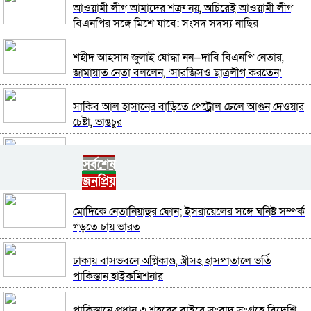
আওয়ামী লীগ আমাদের শত্রু নয়, অচিরেই আওয়ামী লীগ
বিএনপির সঙ্গে মিশে যাবে: সংসদ সদস্য নাছির
শহীদ আহসান জুলাই যোদ্ধা নন—দাবি বিএনপি নেতার,
জামায়াত নেতা বললেন, ‘সারজিসও ছাত্রলীগ করতেন’
সাকিব আল হাসানের বাড়িতে পেট্রোল ঢেলে আগুন দেওয়ার
চেষ্টা, ভাঙচুর
গাজীপুর-৫ আসনের সাবেক এমপি আখতারুজ্জামান গ্রেপ্তার
সর্বশেষ
জনপ্রিয়
ফেনীর পুলিশ সুপার; যত কিছুই করি না কেন, কারোরই মন
মোদিকে নেতানিয়াহুর ফোন; ইসরায়েলের সঙ্গে ঘনিষ্ট সম্পর্ক
রক্ষা করতে পারি না
গড়তে চায় ভারত
জুলাই গণঅভ্যুত্থান দিবসে হবিগঞ্জে শহীদদের প্রতি জেলা
ঢাকায় বাসভবনে অগ্নিকাণ্ড, স্ত্রীসহ হাসপাতালে ভর্তি
পুলিশের শ্রদ্ধা
পাকিস্তান হাইকমিশনার
মৌলভীবাজারে যথাযোগ্য মর্যাদায় পালিত জুলাই
পাকিস্তানে প্রধান ৩ শহরের বাইরে সংবাদ সংগ্রহে বিদেশি