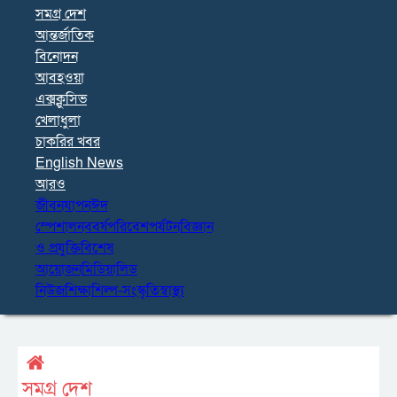
সমগ্র দেশ
আন্তর্জাতিক
বিনোদন
আবহওয়া
এক্সক্লুসিভ
খেলাধুলা
চাকরির খবর
English News
আরও
জীবনযাপন
ঈদ
স্পেশাল
নববর্ষ
পরিবেশ
পর্যটন
বিজ্ঞান
ও প্রযুক্তি
বিশেষ
আয়োজন
মিডিয়া
লিড
নিউজ
শিক্ষা
শিল্প-সংস্কৃতি
স্বাস্থ্য
সমগ্র দেশ