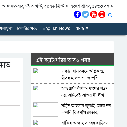
আজ শুক্রবার, ৭ই আগস্ট, ২০২৬ খ্রিস্টাব্দ, ২৩শে শ্রাবণ, ১৪৩৩ বঙ্গাব্দ
েলাধুলা
চাকরির খবর
English News
আরও
এই ক্যাটাগরির আরও খবর
্ষোভ
ঢাকায় বাসভবনে অগ্নিকাণ্ড,
স্ত্রীসহ হাসপাতালে ভর্তি
পাকিস্তান হাইকমিশনার
আওয়ামী লীগ আমাদের শত্রু
নয়, অচিরেই আওয়ামী লীগ
বিএনপির সঙ্গে মিশে যাবে:
শহীদ আহসান জুলাই যোদ্ধা নন
সংসদ সদস্য নাছির
—দাবি বিএনপি নেতার,
জামায়াত নেতা বললেন,
সাকিব আল হাসানের বাড়িতে
‘সারজিসও ছাত্রলীগ করতেন’