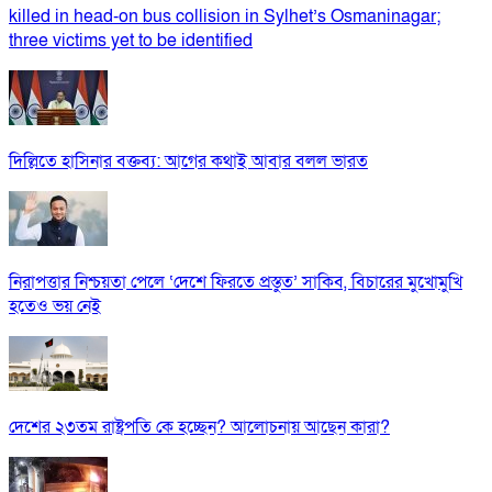
killed in head-on bus collision in Sylhet’s Osmaninagar;
three victims yet to be identified
দিল্লিতে হাসিনার বক্তব্য: আগের কথাই আবার বলল ভারত
নিরাপত্তার নিশ্চয়তা পেলে ‘দেশে ফিরতে প্রস্তুত’ সাকিব, বিচারের মুখোমুখি
হতেও ভয় নেই
দেশের ২৩তম রাষ্ট্রপতি কে হচ্ছেন? আলোচনায় আছেন কারা?