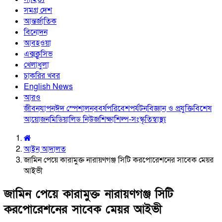
সমগ্র দেশ
আন্তর্জাতিক
বিনোদন
আবহওয়া
এক্সক্লুসিভ
খেলাধুলা
চাকরির খবর
English News
আরও
জীবনযাপন
ঈদ স্পেশাল
নববর্ষ
পরিবেশ
পর্যটন
বিজ্ঞান ও প্রযুক্তি
বিশেষ
আয়োজন
মিডিয়া
লিড নিউজ
শিক্ষা
শিল্প-সংস্কৃতি
স্বাস্থ্য
আইন আদালত
জামিন পেয়ে কারামুক্ত নারায়ণগঞ্জ সিটি করপোরেশনের সাবেক মেয়র
আইভী
জামিন পেয়ে কারামুক্ত নারায়ণগঞ্জ সিটি
করপোরেশনের সাবেক মেয়র আইভী