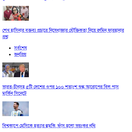
শেখ হাসিনার বক্তব্য প্রচারে নিষেধাজ্ঞার যৌক্তিকতা নিয়ে রুমিন ফারহানার
প্রশ্ন
সর্বশেষ
জনপ্রিয়
ভারত-চীনসহ ৫টি দেশের ওপর ১০০ শতাংশ শুল্ক আরোপের বিল পাস
মার্কিন সিনেটে
বিশ্বকাপে মেসিকে হত্যার হুমকি, ফাঁস হলো ভয়ংকর নথি