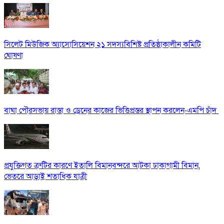
সিলেট মিউজিক অ্যাসোসিয়েশন ২১ সদস্যবিশিষ্ট প্রতিষ্ঠাকালীন কমিটি
ঘোষণা
বাঘা পৌরসভায় রাস্তা ও ড্রেনের কাজের ভিত্তিপ্রস্তর স্থাপন করলেন-এমপি চাঁদ
প্রযুক্তিগত ত্রুটির কারণে ইতালি বিমানবন্দরে আটকা ঢাকাগামী বিমান,
ভেতরে আড়াই শতাধিক যাত্রী