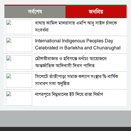
ড্যাবের প্রতিষ্ঠাবার্ষিকীতে চিকিৎসক সমাবেশের
সর্বশেষ
জনপ্রিয়
উদ্বোধন করলেন প্রধানমন্ত্রী
বাঘায় কামিল মাদরাসায় এমপি আবু সাইদ চাঁদকে
দেশের ২৩তম রাষ্ট্রপতি কে হচ্ছেন? আলোচনায় আছেন
সংবর্ধনা
কারা?
International Indigenous Peoples Day
জাতীয় সংসদের বিশেষ অধিবেশন ডাকা হচ্ছে
Celebrated in Barlekha and Chunarughat
মৌলভীবাজার ও হবিগঞ্জে বর্ণাঢ্য আয়োজনে
বগুড়ায় ও সিলেটে দুই ঘণ্টার ব্যবধানে সড়ক দুর্ঘটনায়
আন্তর্জাতিক আদিবাসী দিবস পালিত
শিশুসহ প্রাণ গেল ১৫ জনের
সিলেটে তাঁতীপাড়া সমাজ কল্যাণ সংস্থার দ্বি-বার্ষিক
বিমানবন্দরে ভিআইপি-সিআইপিসহ সবাইকে তল্লাশির
সাধারণ সভা অনুষ্ঠিত
নির্দেশ
নাগরপুরে নিম্নমানের ইট দিয়ে রাস্তা নির্মাণ
বিটিভির মহাপরিচালক হলেন কাজী জেসিন
রাষ্ট্রপতি পদে মির্জা ফখরুলের নাম চূড়ান্ত
র‍্যাব বিলুপ্ত করে আনা হচ্ছে নতুন বাহিনী
হেফাজত আমিরের সঙ্গে প্রধানমন্ত্রীর সাক্ষাৎ