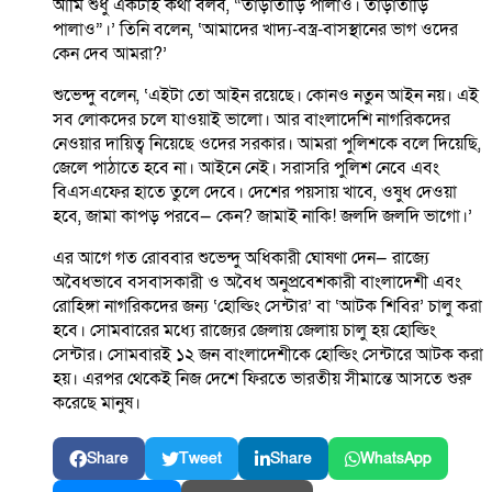
আমি শুধু একটাই কথা বলব, “তাড়াতাড়ি পালাও। তাড়াতাড়ি
পালাও”।’ তিনি বলেন, ‘আমাদের খাদ্য-বস্ত্র-বাসস্থানের ভাগ ওদের
কেন দেব আমরা?’
শুভেন্দু বলেন, ‘এইটা তো আইন রয়েছে। কোনও নতুন আইন নয়। এই
সব লোকদের চলে যাওয়াই ভালো। আর বাংলাদেশি নাগরিকদের
নেওয়ার দায়িত্ব নিয়েছে ওদের সরকার। আমরা পুলিশকে বলে দিয়েছি,
জেলে পাঠাতে হবে না। আইনে নেই। সরাসরি পুলিশ নেবে এবং
বিএসএফের হাতে তুলে দেবে। দেশের পয়সায় খাবে, ওষুধ দেওয়া
হবে, জামা কাপড় পরবে— কেন? জামাই নাকি! জলদি জলদি ভাগো।’
এর আগে গত রোববার শুভেন্দু অধিকারী ঘোষণা দেন— রাজ্যে
অবৈধভাবে বসবাসকারী ও অবৈধ অনুপ্রবেশকারী বাংলাদেশী এবং
রোহিঙ্গা নাগরিকদের জন্য ‘হোল্ডিং সেন্টার’ বা ‘আটক শিবির’ চালু করা
হবে। সোমবারের মধ্যে রাজ্যের জেলায় জেলায় চালু হয় হোল্ডিং
সেন্টার। সোমবারই ১২ জন বাংলাদেশীকে হোল্ডিং সেন্টারে আটক করা
হয়। এরপর থেকেই নিজ দেশে ফিরতে ভারতীয় সীমান্তে আসতে শুরু
করেছে মানুষ।
Share
Tweet
Share
WhatsApp