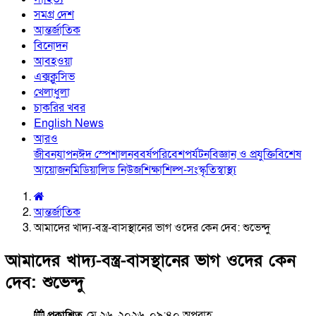
সমগ্র দেশ
আন্তর্জাতিক
বিনোদন
আবহওয়া
এক্সক্লুসিভ
খেলাধুলা
চাকরির খবর
English News
আরও
জীবনযাপন
ঈদ স্পেশাল
নববর্ষ
পরিবেশ
পর্যটন
বিজ্ঞান ও প্রযুক্তি
বিশেষ
আয়োজন
মিডিয়া
লিড নিউজ
শিক্ষা
শিল্প-সংস্কৃতি
স্বাস্থ্য
আন্তর্জাতিক
আমাদের খাদ্য-বস্ত্র-বাসস্থানের ভাগ ওদের কেন দেব: শুভেন্দু
আমাদের খাদ্য-বস্ত্র-বাসস্থানের ভাগ ওদের কেন
দেব: শুভেন্দু
প্রকাশিত
মে ২৬, ২০২৬, ০৯:৪০ অপরাহ্ণ