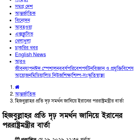
সমগ্র দেশ
আন্তর্জাতিক
বিনোদন
আবহওয়া
এক্সক্লুসিভ
খেলাধুলা
চাকরির খবর
English News
আরও
জীবনযাপন
ঈদ স্পেশাল
নববর্ষ
পরিবেশ
পর্যটন
বিজ্ঞান ও প্রযুক্তি
বিশেষ
আয়োজন
মিডিয়া
লিড নিউজ
শিক্ষা
শিল্প-সংস্কৃতি
স্বাস্থ্য
আন্তর্জাতিক
হিজবুল্লাহর প্রতি দৃঢ় সমর্থন জানিয়ে ইরানের পররাষ্ট্রমন্ত্রীর বার্তা
হিজবুল্লাহর প্রতি দৃঢ় সমর্থন জানিয়ে ইরানের
পররাষ্ট্রমন্ত্রীর বার্তা
প্রকাশিত
মে ২৬, ২০২৬, ১২:৩৪ পূর্বাহ্ণ