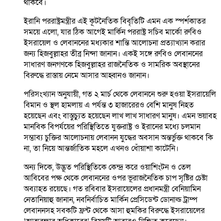
থাকবে।
ইরানি পররাষ্ট্রমন্ত্রীর এই কূটনৈতিক বিবৃতিটি এমন এক স্পর্শকাতর
সময়ে এলো, যার ঠিক আগেই মার্কিন পররাষ্ট্র সচিব মার্কো রুবিও
ইসরায়েল ও লেবাননের মধ্যকার শান্তি আলোচনা প্রত্যাখ্যান করার
জন্য হিজবুল্লাহর তীব্র নিন্দা জানান। একই সঙ্গে রুবিও লেবাননের
সাধারণ জনগণকে হিজবুল্লাহর রাজনৈতিক ও সামরিক অবস্থানের
বিরুদ্ধে রাস্তায় নেমে আসার আহ্বানও জানান।
পরিসংখ্যান অনুযায়ী, গত ২ মার্চ থেকে লেবাননে শুরু হওয়া ইসরায়েলি
বিমান ও স্থল হামলায় এ পর্যন্ত ৩ হাজারেরও বেশি মানুষ নিহত
হয়েছেন এবং বাস্তুচ্যুত হয়েছেন লাখ লাখ সাধারণ মানুষ। এমন ভয়াবহ
মানবিক বিপর্যয়ের পরিস্থিতিতে যুক্তরাষ্ট্র ও ইরানের মধ্যে চলমান
সম্ভাব্য চুক্তির আলোচনায় লেবানন যুদ্ধের অবসান অন্তর্ভুক্ত থাকবে কি
না, তা নিয়ে আন্তর্জাতিক মহলে এখনও ধোঁয়াশা কাটেনি।
অন্য দিকে, উদ্ভূত পরিস্থিতিকে কেন্দ্র করে ওয়াশিংটন ও তেল
আবিবের পক্ষ থেকে লেবাননের ওপর ভূরাজনৈতিক চাপ সৃষ্টির চেষ্টা
অব্যাহত রয়েছে। গত রবিবার ইসরায়েলের প্রধানমন্ত্রী বেনিয়ামিন
নেতানিয়াহু জানান, নবনির্বাচিত মার্কিন প্রেসিডেন্ট ডোনাল্ড ট্রাম্প
লেবাননসহ সবকটি ফ্রন্ট থেকে আসা হুমকির বিরুদ্ধে ইসরায়েলের