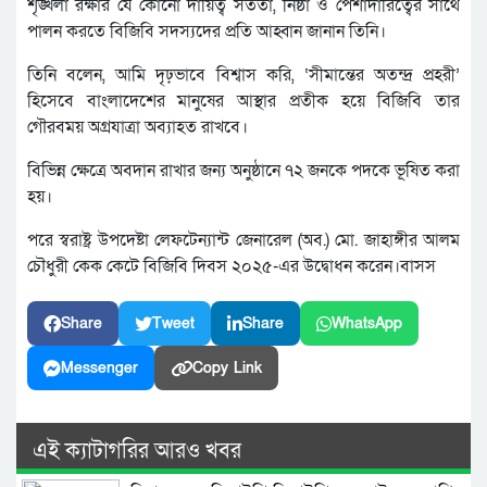
শৃঙ্খলা রক্ষার যে কোনো দায়িত্ব সততা, নিষ্ঠা ও পেশাদারিত্বের সাথে
পালন করতে বিজিবি সদস্যদের প্রতি আহ্বান জানান তিনি।
তিনি বলেন, আমি দৃঢ়ভাবে বিশ্বাস করি, ‘সীমান্তের অতন্দ্র প্রহরী’
হিসেবে বাংলাদেশের মানুষের আস্থার প্রতীক হয়ে বিজিবি তার
গৌরবময় অগ্রযাত্রা অব্যাহত রাখবে।
বিভিন্ন ক্ষেত্রে অবদান রাখার জন্য অনুষ্ঠানে ৭২ জনকে পদকে ভূষিত করা
হয়।
পরে স্বরাষ্ট্র উপদেষ্টা লেফটেন্যান্ট জেনারেল (অব.) মো. জাহাঙ্গীর আলম
চৌধুরী কেক কেটে বিজিবি দিবস ২০২৫-এর উদ্বোধন করেন।বাসস
Share
Tweet
Share
WhatsApp
Messenger
Copy Link
এই ক্যাটাগরির আরও খবর