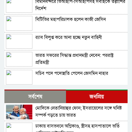
বিমানবন্দরে ভিআইপি-সিআইপিসহ সবাইকে তল্লাশির
নির্দেশ
বিটিভির মহাপরিচালক হলেন কাজী জেসিন
র‍্যাব বিলুপ্ত করে আনা হচ্ছে নতুন বাহিনী
ভারত সফরের সিদ্ধান্ত প্রধানমন্ত্রী নেবেন: পররাষ্ট্র
প্রতিমন্ত্রী
সচিব পদে পদোন্নতি পেলেন জেসমিন নাহার
পুলিশের ৭ কর্মকর্তাকে বদলি
সর্বশেষ
জনপ্রিয়
মোদিকে নেতানিয়াহুর ফোন; ইসরায়েলের সঙ্গে ঘনিষ্ট
পাইপলাইনের মাধ্যমে ভারত থেকে আরও বেশি
সম্পর্ক গড়তে চায় ভারত
ডিজেল চেয়েছি: জ্বালানিমন্ত্রী
ঢাকায় বাসভবনে অগ্নিকাণ্ড, স্ত্রীসহ হাসপাতালে ভর্তি
যথাযোগ্য মর্যাদায় সিলেটে জুলাই গণঅভ্যুত্থান দিবস