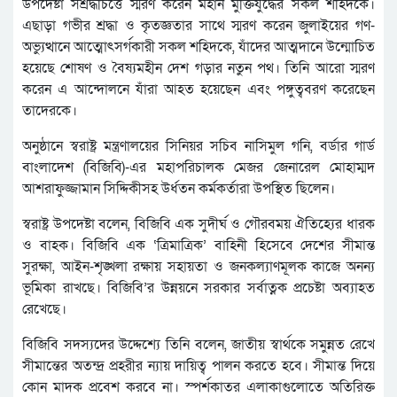
উপদেষ্টা সশ্রদ্ধচিত্তে স্মরণ করেন মহান মুক্তিযুদ্ধের সকল শহিদকে।
এছাড়া গভীর শ্রদ্ধা ও কৃতজ্ঞতার সাথে স্মরণ করেন জুলাইয়ের গণ-
অভ্যুত্থানে আত্মোৎসর্গকারী সকল শহিদকে, যাঁদের আত্মদানে উন্মোচিত
হয়েছে শোষণ ও বৈষ্যমহীন দেশ গড়ার নতুন পথ। তিনি আরো স্মরণ
করেন এ আন্দোলনে যাঁরা আহত হয়েছেন এবং পঙ্গুত্ববরণ করেছেন
তাদেরকে।
অনুষ্ঠানে স্বরাষ্ট্র মন্ত্রণালয়ের সিনিয়র সচিব নাসিমুল গনি, বর্ডার গার্ড
বাংলাদেশ (বিজিবি)-এর মহাপরিচালক মেজর জেনারেল মোহাম্মদ
আশরাফুজ্জামান সিদ্দিকীসহ উর্ধতন কর্মকর্তারা উপস্থিত ছিলেন।
স্বরাষ্ট্র উপদেষ্টা বলেন, বিজিবি এক সুদীর্ঘ ও গৌরবময় ঐতিহ্যের ধারক
ও বাহক। বিজিবি এক ‘ত্রিমাত্রিক’ বাহিনী হিসেবে দেশের সীমান্ত
সুরক্ষা, আইন-শৃঙ্খলা রক্ষায় সহায়তা ও জনকল্যাণমূলক কাজে অনন্য
ভূমিকা রাখছে। বিজিবি’র উন্নয়নে সরকার সর্বাত্নক প্রচেষ্টা অব্যাহত
রেখেছে।
বিজিবি সদস্যদের উদ্দেশ্যে তিনি বলেন, জাতীয় স্বার্থকে সমুন্নত রেখে
সীমান্তের অতন্দ্র প্রহরীর ন্যায় দায়িত্ব পালন করতে হবে। সীমান্ত দিয়ে
কোন মাদক প্রবেশ করবে না। স্পর্শকাতর এলাকাগুলোতে অতিরিক্ত