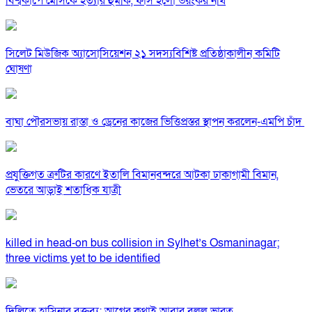
বিশ্বকাপে মেসিকে হত্যার হুমকি, ফাঁস হলো ভয়ংকর নথি
সিলেট মিউজিক অ্যাসোসিয়েশন ২১ সদস্যবিশিষ্ট প্রতিষ্ঠাকালীন কমিটি
ঘোষণা
বাঘা পৌরসভায় রাস্তা ও ড্রেনের কাজের ভিত্তিপ্রস্তর স্থাপন করলেন-এমপি চাঁদ
প্রযুক্তিগত ত্রুটির কারণে ইতালি বিমানবন্দরে আটকা ঢাকাগামী বিমান,
ভেতরে আড়াই শতাধিক যাত্রী
killed in head-on bus collision in Sylhet’s Osmaninagar;
three victims yet to be identified
দিল্লিতে হাসিনার বক্তব্য: আগের কথাই আবার বলল ভারত