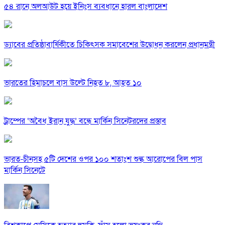
৫৪ রানে অলআউট হয়ে ইনিংস ব্যবধানে হারল বাংলাদেশ
ড্যাবের প্রতিষ্ঠাবার্ষিকীতে চিকিৎসক সমাবেশের উদ্বোধন করলেন প্রধানমন্ত্রী
ভারতের হিমাচলে বাস উল্টে নিহত ৮, আহত ১০
ট্রাম্পের ‘অবৈধ ইরান যুদ্ধ’ বন্ধে মার্কিন সিনেটরদের প্রস্তাব
ভারত-চীনসহ ৫টি দেশের ওপর ১০০ শতাংশ শুল্ক আরোপের বিল পাস
মার্কিন সিনেটে