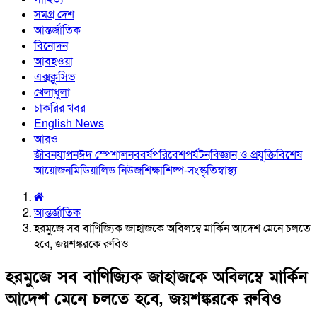
সমগ্র দেশ
আন্তর্জাতিক
বিনোদন
আবহওয়া
এক্সক্লুসিভ
খেলাধুলা
চাকরির খবর
English News
আরও
জীবনযাপন
ঈদ স্পেশাল
নববর্ষ
পরিবেশ
পর্যটন
বিজ্ঞান ও প্রযুক্তি
বিশেষ
আয়োজন
মিডিয়া
লিড নিউজ
শিক্ষা
শিল্প-সংস্কৃতি
স্বাস্থ্য
আন্তর্জাতিক
হরমুজে সব বাণিজ্যিক জাহাজকে অবিলম্বে মার্কিন আদেশ মেনে চলতে
হবে, জয়শঙ্করকে রুবিও
হরমুজে সব বাণিজ্যিক জাহাজকে অবিলম্বে মার্কিন
আদেশ মেনে চলতে হবে, জয়শঙ্করকে রুবিও