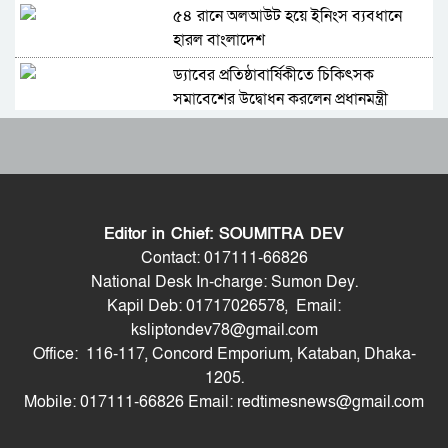
৫৪ রানে অলআউট হয়ে ইনিংস ব্যবধানে
হারল বাংলাদেশ
ড্যাবের প্রতিষ্ঠাবার্ষিকীতে চিকিৎসক
সমাবেশের উদ্বোধন করলেন প্রধানমন্ত্রী
ভারতের হিমাচলে বাস উল্টে নিহত ৮, আহত
১০
ট্রাম্পের ‘অবৈধ ইরান যুদ্ধ’ বন্ধে মার্কিন
সিনেটরদের প্রস্তাব
Editor in Chief: SOUMITRA DEV
ভারত-চীনসহ ৫টি দেশের ওপর ১০০ শতাংশ
Contact: 017111-66826
শুল্ক আরোপের বিল পাস মার্কিন সিনেটে
National Desk In-charge: Sumon Dey.
Kapil Deb: 01717026578, Email:
বিশ্বকাপে মেসিকে হত্যার হুমকি, ফাঁস হলো
ksliptondev78@gmail.com
ভয়ংকর নথি
Office: 116-117, Concord Emporium, Kataban, Dhaka-
সিলেট মিউজিক অ্যাসোসিয়েশন ২১
1205.
সদস্যবিশিষ্ট প্রতিষ্ঠাকালীন কমিটি ঘোষণা
Mobile: 017111-66826 Email: redtimesnews@gmail.com
বাঘা পৌরসভায় রাস্তা ও ড্রেনের কাজের