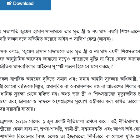
📸 Download
 সভাপতি জুয়েল হাসান সাদ্দামকে তার মৃত স্ত্রী ও নয় মাস বয়সী শিশুসন্তা
সরি লঙ্ঘন বলে অভিহিত করেছে আইন ও সালিশ কেন্দ্র (আসক)।
লছে, ‘জুয়েল হাসান সাদ্দামকে তার মৃত স্ত্রী ও নয় মাস বয়সী শিশুসন্তা
বর আনুষ্ঠানিক আবেদন জানানো সত্ত্বেও প্যারোলে মুক্তি না দিয়ে কেবল কার
জাতিক মানবাধিকার আইনের সুস্পষ্ট লঙ্ঘন হিসেবে মনে করছে।’
ী সকল নাগরিক আইনের দৃষ্টিতে সমান এবং সমান আইনি সুরক্ষার অধিকারী; 
ী কোনো ব্যক্তিকে নিষ্ঠুর, অমানবিক বা অবমাননাকর দণ্ড বা আচরণের শিকার ক
ানিক সুরক্ষা থেকে বঞ্চিত নন। অথচ তার স্ত্রী ও শিশুসন্তানের মৃত্যুজনিত
া দেওয়া এবং জানাজা ও দাফনে অংশগ্রহণের সুযোগ অস্বীকার করা কার্যত তাক
 সরাসরি ব্যত্যয়।’
র মন্ত্রণালয় ২০১৬ সালের ১ জুন একটি নীতিমালা প্রণয়ন করে। ওই নীতিমালায়
য়ের যেমন বাবা-মা, শ্বশুর-শাশুড়ি, স্বামী-স্ত্রী, সন্তানসন্ততি এবং আপন ভাই-ব
 প্রশাসনিক বিবেচনার বিষয় হলেও তা ইচ্ছামতো, নির্বিচারে বা কোনো যুক্তি প