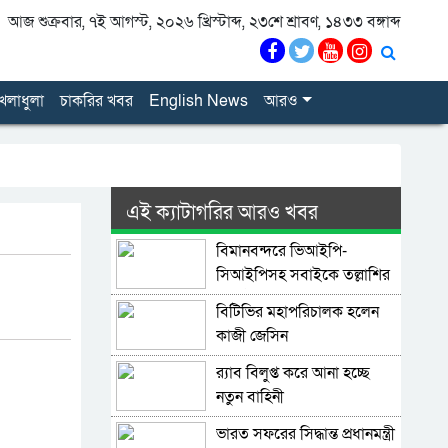
আজ শুক্রবার, ৭ই আগস্ট, ২০২৬ খ্রিস্টাব্দ, ২৩শে শ্রাবণ, ১৪৩৩ বঙ্গাব্দ
েলাধুলা
চাকরির খবর
English News
আরও
এই ক্যাটাগরির আরও খবর
বিমানবন্দরে ভিআইপি-
সিআইপিসহ সবাইকে তল্লাশির
নির্দেশ
বিটিভির মহাপরিচালক হলেন
কাজী জেসিন
র‍্যাব বিলুপ্ত করে আনা হচ্ছে
নতুন বাহিনী
ভারত সফরের সিদ্ধান্ত প্রধানমন্ত্রী