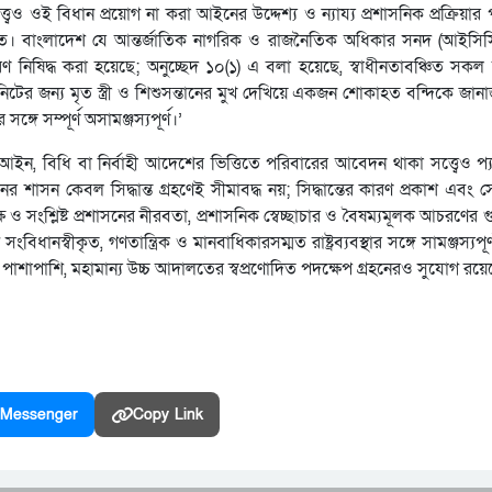
্বেও ওই বিধান প্রয়োগ না করা আইনের উদ্দেশ্য ও ন্যায্য প্রশাসনিক প্রক্রিয়ার
ক্ষিত। বাংলাদেশ যে আন্তর্জাতিক নাগরিক ও রাজনৈতিক অধিকার সনদ (আইস
ণ নিষিদ্ধ করা হয়েছে; অনুচ্ছেদ ১০(১) এ বলা হয়েছে, স্বাধীনতাবঞ্চিত সকল ব্
ের জন্য মৃত স্ত্রী ও শিশুসন্তানের মুখ দেখিয়ে একজন শোকাহত বন্দিকে জান
ে সম্পূর্ণ অসামঞ্জস্যপূর্ণ।’
, বিধি বা নির্বাহী আদেশের ভিত্তিতে পরিবারের আবেদন থাকা সত্ত্বেও প্যা
সন কেবল সিদ্ধান্ত গ্রহণেই সীমাবদ্ধ নয়; সিদ্ধান্তের কারণ প্রকাশ এবং সেই
 ও সংশ্লিষ্ট প্রশাসনের নীরবতা, প্রশাসনিক স্বেচ্ছাচার ও বৈষম্যমূলক আচরণের গু
ংবিধানস্বীকৃত, গণতান্ত্রিক ও মানবাধিকারসম্মত রাষ্ট্রব্যবস্থার সঙ্গে সামঞ্জস্যপূ
িহার্য। পাশাপাশি, মহামান্য উচ্চ আদালতের স্বপ্রণোদিত পদক্ষেপ গ্রহনেরও সুযোগ রয়ে
Messenger
Copy Link