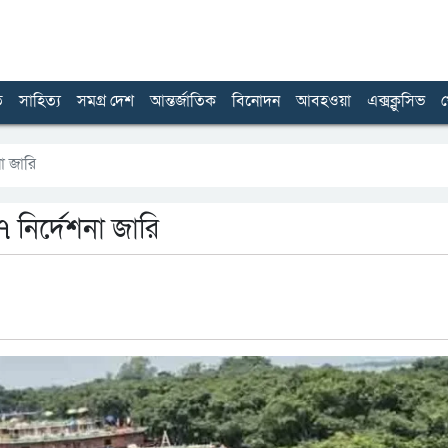
ত
সাহিত্য
সমগ্র দেশ
আন্তর্জাতিক
বিনোদন
আবহওয়া
এক্সক্লুসিভ
খ
না জারি
১৭ নির্দেশনা জারি