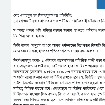
মোঃ ওবায়দুল হক মিলন,সুনামগঞ্জ প্রতিনিধি:
সুনামগঞ্জের টাঙ্গুয়ার হাওরে আগত পর্যটক ও পর্যটকবাহী নৌযানের নি
মধ্যনগর থানার ওসি মনিবুর রহমান জানান, হাওরের পরিবেশ সংরক্ষণ
নির্দেশনা দেওয়া হয়েছে।
তিনি বলেন, ‘টাঙ্গুয়ার হাওরে আগত পর্যটকদের নিরাপত্তার বিষয়টি 
মেনে চলবেন এবং হাওরের প্রতিবেশগত ভারসাম্য রক্ষা করবেন।
নির্দেশনাসমূহ হলো- ১. নৌযানে ধারণক্ষমতার অতিরিক্ত যাত্রী ব
বাধ্যতামূলকভাবে লাইফ জ্যাকেট পরতে হবে। ৩. বিরূপ আবহাওয়ায় হাওর
অফিসারকে (মোবাইল: ০১৩২০-১২১০৫৫) অবহিত করতে হবে।৫. স্বাস্থ্য
ও ঘাটে ময়লা ফেলার জন্য ডাস্টবিন রাখতে হবে। ৭. নির্ধারিত স্থান 
সাউন্ড সিস্টেম ব্যবহার নিষিদ্ধ।৯. নৌযানে পরিষ্কার-পরিচ্ছন্নতা ও
দায়িত্বে নিশ্চিত করতে হবে। নোঙরস্থলে অপরিচিত ব্যক্তিদের থেকে 
সিলিন্ডারের সংযোগ লিক রয়েছে কি না, তা যাচাই করতে হবে।১৩. বি
কার্যকারিতা নিশ্চিত করতে হবে। ১৫. নৌযানে অতিরিক্ত একটি ইঞ্