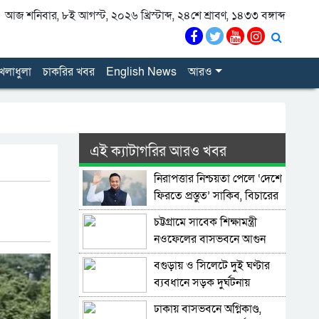
আজ শনিবার, ৮ই আগস্ট, ২০২৬ খ্রিস্টাব্দ, ২৪শে শ্রাবণ, ১৪৩৩ বঙ্গাব্দ
েলাধুলা
চাকরির খবর
English News
আরও
এই ক্যাটাগরির আরও খবর
নিরাপত্তার নিশ্চয়তা পেলে ‘দেশে
ফিরতে প্রস্তুত’ সাকিব, বিচারের
মুখোমুখি হতেও ভয় নেই
চট্টগ্রামে সাবেক শিক্ষামন্ত্রী
নওফেলের বাসভবনে আগুন
বগুড়ায় ও সিলেটে দুই ঘণ্টার
ব্যবধানে সড়ক দুর্ঘটনায়
শিশুসহ প্রাণ গেল ১৫ জনের
ঢাকায় বাসভবনে অগ্নিকাণ্ড,