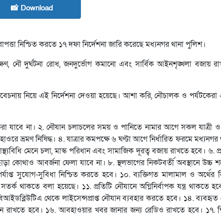
📸 Download
রাপত্তা নিশ্চিত করতে ১৭ দফা নির্দেশনা জারি করেছে মধ্যনগর থানা পুলিশ।
, নৌ দুর্ঘটনা রোধ, জনদুর্ভোগ কমানো এবং সার্বিক আইনশৃঙ্খলা বজায় রাখার
বিবেচনায় নিয়ে এই নির্দেশনা দেওয়া হয়েছে। আশা করি, নৌচালক ও পর্যটকেরা এ
হন করা যাবে না। ২. নৌযান চলাচলের সময় ও পানিতে নামার আগে সকল যাত্রী
ে ভ্রমণ নিষিদ্ধ। ৪. যাত্রার কমপক্ষে ৬ ঘণ্টা আগে নির্ধারিত ফরমে মধ্যনগর
বিধি মেনে চলা, মাস্ক পরিধান এবং সামাজিক দূরত্ব বজায় রাখতে হবে। ৬. প্
ছাড়া কোথাও আবর্জনা ফেলা যাবে না। ৮. স্থলভাগের নিকটবর্তী অবস্থানে উচ্চ শ
 পর্যাপ্ত সুযোগ-সুবিধা নিশ্চিত করতে হবে। ১০. ব্যক্তিগত মালামাল ও অর্থের ন
সতর্ক থাকতে বলা হয়েছে। ১১. প্রতিটি নৌযানে অগ্নিনির্বাপক যন্ত্র থাকতে হব
আইডব্লিউটিএ থেকে লাইসেন্সপ্রাপ্ত নৌযান ব্যবহার করতে হবে। ১৪. ব্যবহৃত
জিন রাখতে হবে। ১৬. আবহাওয়ার খবর জানার জন্য রেডিও রাখতে হবে। ১৭. শি