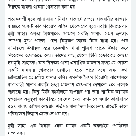
বিরুদ্ধে মামলা থাকায় গ্রেফতার করা হয়।
প্রত্যক্ষদর্শী সূত্রে জানা যায়, শনিবার রাত ৯টার পরে রাজধানীর কাওরান
বাজারে ‘এক টাকার খবরে’র অফিস থেকে বের হয়ে সবজি কিনতে যান
মুন্নী সাহা। জনতা টাওয়ারের সামনে সবজি কেনার সময় জনতার
তোপের মুখে পড়েন। বেশ কিছুক্ষণ তাকে ঘিরে রাখা হয়। পরে
ঘটনাস্থলে উপস্থিত হয়ে তেজগাঁও থানা পুলিশ তাকে উদ্ধার করে
নিজেদের হেফাজতে নেয়। তাদের কাছ থেকে ডিবি হেফাজতে নেওয়া
হয় মুন্নি সাহাকে। তার বিরুদ্ধে থাকা একাধিক মামলার মধ্যে যে কোনো
একটি মামলায় গ্রেফতার দেখানো হতে পারে বলে এমন কথা
জানিয়েছিল তেজগাঁও থানার ওসি। এমনকি বৈষম্যবিরোধী আন্দোলনে
যাত্রাবাড়ী থানার একটি হত্যা মামলায় গ্রেফতার দেখানো হবে বলেও
জানানো হয়। কিন্তু ডিবি কার্যালয়ে যাওয়ার পর তার প্যানিক অ্যাটাক
হওয়াসহ অসুস্থতা কারণ হিসেবে দেখা দেয়। তখন ফৌজদারি কার্যবিধির
৪৯৭ ধারায় জামিন নেওয়ার শর্তসহ নানা দিক বিবেচনায় রাতেই তাকে
পরিবারের জিম্মায় ছেড়ে দেওয়া হয়।
মুন্নী সাহা ‘এক টাকার খবর’ নামের একটি অনলাইন পোর্টালের
সম্পাদক।