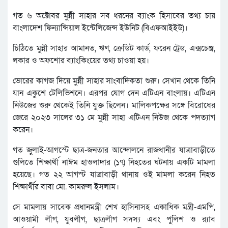
গত ৬ অক্টোবর মুন্নী সাহার সব ধরনের ব্যাংক হিসাবের তথ্য চায়
বাংলাদেশ ফিন্যান্সিয়াল ইন্টেলিজেন্স ইউনিট (বিএফআইইউ)।
চিঠিতে মুন্নী সাহার আমানত, ঋণ, ক্রেডিট কার্ড, ফরেন ট্রেড, এক্সচেঞ্জ,
লকার ও অফশোর ব্যাংকিংয়ের তথ্য চাওয়া হয়।
ভোরের কাগজ দিয়ে মুন্নী সাহার সাংবাদিকতা শুরু। সেখান থেকে তিনি
যান একুশে টেলিভিশনে। এরপর যোগ দেন এটিএন বাংলায়। এটিএন
নিউজের শুরু থেকেই তিনি যুক্ত ছিলেন। মালিকপক্ষের সঙ্গে বিরোধের
জেরে ২০২৩ সালের ৩১ মে মুন্নী সাহা এটিএন নিউজ থেকে পদত্যাগ
করেন।
গত জুলাই-আগস্টে ছাত্র-জনতার আন্দোলনে রাজধানীর যাত্রাবাড়ীতে
গুলিতে শিক্ষার্থী নাঈম হাওলাদার (১৭) নিহতের ঘটনায় একটি মামলা
হয়েছে। গত ২২ আগস্ট যাত্রাবাড়ী থানায় ওই মামলা করেন নিহত
শিক্ষার্থীর বাবা মো. কামরুল ইসলাম।
সে মামলায় সাবেক প্রধানমন্ত্রী শেখ হাসিনাসহ একাধিক মন্ত্রী-এমপি,
আওয়ামী লীগ, যুবলীগ, ছাত্রলীগ সদস্য এবং পুলিশ ও র‍্যাব