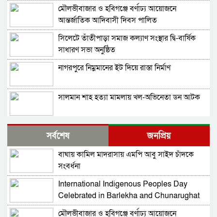
মৌলভীবাজার ও হবিগঞ্জে বর্ণাঢ্য আয়োজনে
আন্তর্জাতিক আদিবাসী দিবস পালিত
সিলেটে তাঁতীপাড়া সমাজ কল্যাণ সংস্থার দ্বি-বার্ষিক
সাধারণ সভা অনুষ্ঠিত
নাগরপুরে নিম্নমানের ইট দিয়ে রাস্তা নির্মাণ
সালমান শাহ হত্যা মামলায় খল-অভিনেতা ডন আটক
নাগরপুরে এনসিপির আহ্বায়ক কমিটি অনুমোদন:
সর্বশেষ
জনপ্রিয়
আহ্বায়ক তারিয়াশ পলাশ, সদস্য সচিব সরদার
আশরাফ
বাঘায় কামিল মাদরাসায় এমপি আবু সাইদ চাঁদকে
সবুজ বাংলাদেশ গড়ার প্রত্যয়ে সিলেটে বাবৌযুপ’র
সংবর্ধনা
দ্বিতীয় পর্যায়ে বৃক্ষরোপণ কর্মসূচি সম্পন্ন
International Indigenous Peoples Day
আবারও আলিয়া মাদ্রাসা এলাকায় সংঘর্ষের আশঙ্কা,
Celebrated in Barlekha and Chunarughat
পুলিশ মোতায়েন
মৌলভীবাজার ও হবিগঞ্জে বর্ণাঢ্য আয়োজনে
সিলেট মিউজিক অ্যাসোসিয়েশন ২১ সদস্যবিশিষ্ট