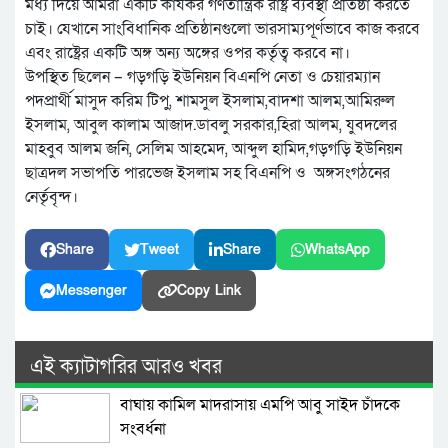
মধ্য দিয়ে আমরা একটি কার্যকর গণতান্ত্রিক রাষ্ট্র ব্যবস্থা প্রতিষ্ঠা করতে
চাই। যেখানে সাংবিধানিক প্রতিষ্ঠানগুলো ভারসাম্যপূর্ণভাবে কাজ করবে
এবং রাষ্ট্রের একটি অঙ্গ অন্য অঙ্গের ওপর কর্তৃত্ব করবে না।
উপস্থিত ছিলেন – গড়গড়ি ইউনিয়ন বিএনপি নেতা ও চেয়ারম্যান
পদপ্রার্থী মাসুদ করিম টিপু, শামসুল ইসলাম,বাদশা আলম,আমিরুল
ইসলাম, আবুল কালাম আজাদ.ডাবলু সরকার,হিরা আলম, যুবদলের
মাহবুব আলম জনি, সেলিম আহমেদ, আব্দুল হামিদ,গড়গড়ি ইউনিয়ন
ছাত্রদল সভাপতি পারভেজ ইসলাম সহ বিএনপি ও অঙ্গসংগঠনের
নের্তৃবৃন্দ।
Share
Tweet
Share
WhatsApp
Messenger
Copy Link
এই ক্যাটাগরির আরও খবর
বাঘায় কামিল মাদরাসায় এমপি আবু সাইদ চাঁদকে
সংবর্ধনা