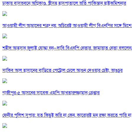
ঢাকায় বাসভবনে অগ্নিকাণ্ড, স্ত্রীসহ হাসপাতালে ভর্তি পাকিস্তান হাইকমিশনার
আওয়ামী লীগ আমাদের শত্রু নয়, অচিরেই আওয়ামী লীগ বিএনপির সঙ্গে মিশে 
শহীদ আহসান জুলাই যোদ্ধা নন—দাবি বিএনপি নেতার, জামায়াত নেতা বললেন,
সাকিব আল হাসানের বাড়িতে পেট্রোল ঢেলে আগুন দেওয়ার চেষ্টা, ভাঙচুর
গাজীপুর-৫ আসনের সাবেক এমপি আখতারুজ্জামান গ্রেপ্তার
ফেনীর পুলিশ সুপার; যত কিছুই করি না কেন, কারোরই মন রক্ষা করতে পারি না