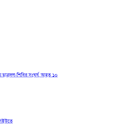
য়ে ছাত্রদল-শিবির সংঘর্ষ, আহত ১০
সিইউতে