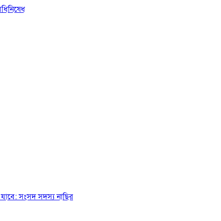
িধিনিষেধ
যাবে: সংসদ সদস্য নাছির