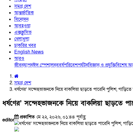
সমগ্র দেশ
আন্তর্জাতিক
বিনোদন
আবহওয়া
এক্সক্লুসিভ
খেলাধুলা
চাকরির খবর
English News
আরও
জীবনযাপন
ঈদ স্পেশাল
নববর্ষ
পরিবেশ
পর্যটন
বিজ্ঞান ও প্রযুক্তি
বিশেষ 
সমগ্র দেশ
ধর্ষণের’ সন্দেহভাজনকে নিয়ে বাকলিয়া ছাড়তে পারেনি পুলিশ, গাড়িতে
ধর্ষণের’ সন্দেহভাজনকে নিয়ে বাকলিয়া ছাড়তে পা
প্রকাশিত
মে ২২, ২০২৬, ০১:৪৪ পূর্বাহ্ণ
editor