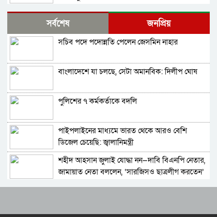
মৌলভীবাজারে যথাযোগ্য মর্যাদায় পালিত জুলাই
সর্বশেষ
জনপ্রিয়
গণঅভ্যুত্থান দিবস
সচিব পদে পদোন্নতি পেলেন জেসমিন নাহার
কুষ্টিয়ায় নানা আয়োজনে জুলাই গণঅভ্যুত্থান দিবস
পালিত
বাংলাদেশে যা চলছে, সেটা অমানবিক: দিলীপ ঘোষ
বহিরাগতদের নিয়ে র‍্যালি করার অভিযোগকে কেন্দ্র
করে বরিশাল বিশ্ববিদ্যালয়ে ছাত্রদল-শিবির সংঘর্ষ,
আহত ১০
পুলিশের ৭ কর্মকর্তাকে বদলি
বেগম রোকেয়া বিশ্ববিদ্যালয়ে ছাত্রদল-শিবির সংঘর্ষ,
আহত অন্তত ২০
পাইপলাইনের মাধ্যমে ভারত থেকে আরও বেশি
মদপান করে দুই রুশ নাগরিকের মারামারিতে
ডিজেল চেয়েছি: জ্বালানিমন্ত্রী
একজনের মৃত্যু, আরেকজন আইসিইউতে
শহীদ আহসান জুলাই যোদ্ধা নন—দাবি বিএনপি নেতার,
নাগরপুরে প্রায় ৪ কোটি টাকার সেতু নির্মাণ অ্যাপ্রোচ
জামায়াত নেতা বললেন, ‘সারজিসও ছাত্রলীগ করতেন’
সড়ক না থাকায় দুর্ভোগে ১৫ গ্রামের মানুষ
যথাযোগ্য মর্যাদায় সিলেটে জুলাই গণঅভ্যুত্থান দিবস
দুবাইয়ের কারাগার থেকে জামিনে মুক্তি পেয়েছেন
পালিত
বেনজীর