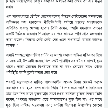
সিদ্ধান্ত নিয়েছিলেন, কিন্তু সরকারের অস্বস্তির কথা ভেবে তা আর সম্ভব
হয়নি।
এক সাক্ষাৎকারে তৌহিদ হোসেন বলেন, কিচেন কেবিনেটের সদস্যদের
অভিজ্ঞতা কম থাকলেও নীতিনির্ধারণী পর্যায়ে তাদের মতামতকে
অতিরিক্ত গুরুত্ব দেওয়া হতো। তিনি বলেন, “আমি যমুনাতে তাদের
একটি বৈঠকে একবার গিয়েছিলাম। পরে জানতে পারি প্রতি মঙ্গলবার
তারা বসেন। সিদ্ধান্ত কেউ কেউ নেয় এমন কথাবার্তা আমার কানেও
আসত।”
জুলাই গণঅভ্যুত্থানে ‘ডিপ স্টেট’ বা অদৃশ্য কোনো শক্তির সক্রিয়তা নিয়ে
সাবেক এই উপদেষ্টা বলেন, ডিপ স্টেট পৃথিবীর সব ঘটনার সাথেই যুক্ত
থাকে। তারা স্রোতের বিপরীতে যায় না, বরং স্রোতের সাথে থেকে
পরিস্থিতি ম্যানিপুলেট করার চেষ্টা করে।
পররাষ্ট্র মন্ত্রণালয়ের দায়িত্ব পালনকালীন অনেক বিষয় থেকেই তাকে
অন্ধকারে রাখা হতো বলে জানান তিনি। বিশেষ করে, জাতীয় নির্বাচনের
মাত্র তিন দিন আগে যুক্তরাষ্ট্রের সাথে হওয়া বাণিজ্য চুক্তির বিষয়ে তিনি
বলেন, “পররাষ্ট্র মন্ত্রণালয় এতে সামান্যতমও যুক্ত ছিল না। এর সাথে
যুক্ত ছিল বাণিজ্য মন্ত্রণালয় এবং জাতীয় নিরাপত্তা উপদেষ্টা। কোনো