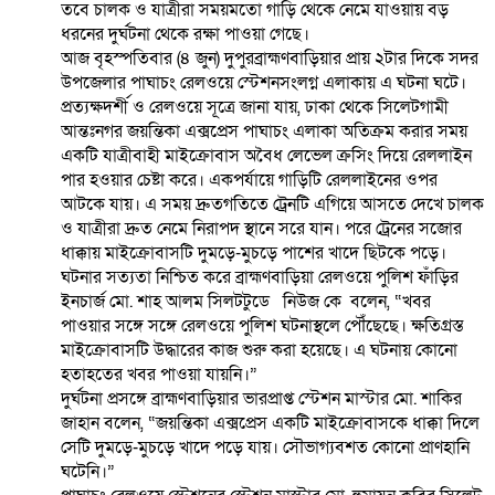
তবে চালক ও যাত্রীরা সময়মতো গাড়ি থেকে নেমে যাওয়ায় বড়
ধরনের দুর্ঘটনা থেকে রক্ষা পাওয়া গেছে।
আজ বৃহস্পতিবার (৪ জুন) দুপুরব্রাহ্মণবাড়িয়ার প্রায় ২টার দিকে সদর
উপজেলার পাঘাচং রেলওয়ে স্টেশনসংলগ্ন এলাকায় এ ঘটনা ঘটে।
প্রত্যক্ষদর্শী ও রেলওয়ে সূত্রে জানা যায়, ঢাকা থেকে সিলেটগামী
আন্তঃনগর জয়ন্তিকা এক্সপ্রেস পাঘাচং এলাকা অতিক্রম করার সময়
একটি যাত্রীবাহী মাইক্রোবাস অবৈধ লেভেল ক্রসিং দিয়ে রেললাইন
পার হওয়ার চেষ্টা করে। একপর্যায়ে গাড়িটি রেললাইনের ওপর
আটকে যায়। এ সময় দ্রুতগতিতে ট্রেনটি এগিয়ে আসতে দেখে চালক
ও যাত্রীরা দ্রুত নেমে নিরাপদ স্থানে সরে যান। পরে ট্রেনের সজোর
ধাক্কায় মাইক্রোবাসটি দুমড়ে-মুচড়ে পাশের খাদে ছিটকে পড়ে।
ঘটনার সত্যতা নিশ্চিত করে ব্রাহ্মণবাড়িয়া রেলওয়ে পুলিশ ফাঁড়ির
ইনচার্জ মো. শাহ আলম সিলটটুডে নিউজ কে বলেন, “খবর
পাওয়ার সঙ্গে সঙ্গে রেলওয়ে পুলিশ ঘটনাস্থলে পৌঁছেছে। ক্ষতিগ্রস্ত
মাইক্রোবাসটি উদ্ধারের কাজ শুরু করা হয়েছে। এ ঘটনায় কোনো
হতাহতের খবর পাওয়া যায়নি।”
দুর্ঘটনা প্রসঙ্গে ব্রাহ্মণবাড়িয়ার ভারপ্রাপ্ত স্টেশন মাস্টার মো. শাকির
জাহান বলেন, “জয়ন্তিকা এক্সপ্রেস একটি মাইক্রোবাসকে ধাক্কা দিলে
সেটি দুমড়ে-মুচড়ে খাদে পড়ে যায়। সৌভাগ্যবশত কোনো প্রাণহানি
ঘটেনি।”