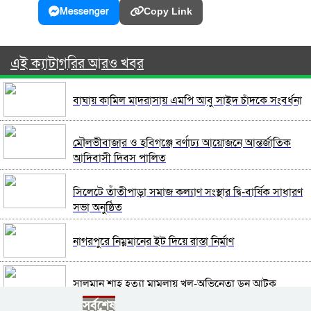
Messenger
Copy Link
এই ক্যাটাগরির আরও খবর
বাঘায় কামিল মাদরাসায় এমপি আবু সাইদ চাঁদকে সংবর্ধনা
মৌলভীবাজার ও হবিগঞ্জে বর্ণাঢ্য আয়োজনে আন্তর্জাতিক
আদিবাসী দিবস পালিত
সিলেটে তাঁতীপাড়া সমাজ কল্যাণ সংস্থার দ্বি-বার্ষিক সাধারণ
সভা অনুষ্ঠিত
নাগরপুরে নিম্নমানের ইট দিয়ে রাস্তা নির্মাণ
সালমান শাহ হত্যা মামলায় খল-অভিনেতা ডন আটক
সর্বশেষ