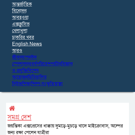
আন্তর্জাতিক
বিনোদন
আবহওয়া
এক্সক্লুসিভ
খেলাধুলা
চাকরির খবর
English News
আরও
জীবনযাপন
ঈদ
স্পেশাল
নববর্ষ
পরিবেশ
পর্যটন
বিজ্ঞান
ও প্রযুক্তি
বিশেষ
আয়োজন
মিডিয়া
লিড
নিউজ
শিক্ষা
শিল্প-সংস্কৃতি
স্বাস্থ্য
সমগ্র দেশ
জয়ন্তিকা এক্সপ্রেসের ধাক্কায় দুমড়ে-মুচড়ে খাদে মাইক্রোবাস, অল্পের
জন্য রক্ষা পেলেন যাত্রীরা