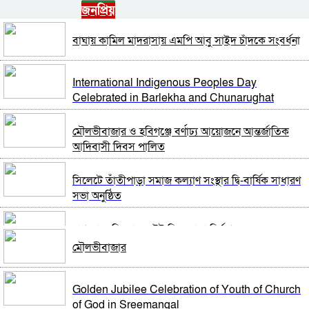
জনপ্রিয়
নাগরপুরে এনসিপির আহ্বায়ক কমিটি অনুমোদন: আহ্বায়ক
তারিয়াশ পলাশ, সদস্য সচিব সরদার আশরাফ
বাঘায় কামিল মাদরাসায় এমপি আবু সাইদ চাঁদকে সংবর্ধনা
সবুজ বাংলাদেশ গড়ার প্রত্যয়ে সিলেটে বাবৌযুপ’র দ্বিতীয়
পর্যায়ে বৃক্ষরোপণ কর্মসূচি সম্পন্ন
International Indigenous Peoples Day
Celebrated in Barlekha and Chunarughat
আবারও আলিয়া মাদ্রাসা এলাকায় সংঘর্ষের আশঙ্কা, পুলিশ
মোতায়েন
মৌলভীবাজার ও হবিগঞ্জে বর্ণাঢ্য আয়োজনে আন্তর্জাতিক
আদিবাসী দিবস পালিত
সিলেট মিউজিক অ্যাসোসিয়েশন ২১ সদস্যবিশিষ্ট
প্রতিষ্ঠাকালীন কমিটি ঘোষণা
সিলেটে তাঁতীপাড়া সমাজ কল্যাণ সংস্থার দ্বি-বার্ষিক সাধারণ
সভা অনুষ্ঠিত
বাঘা পৌরসভায় রাস্তা ও ড্রেনের কাজের ভিত্তিপ্রস্তর স্থাপন
করলেন-এমপি চাঁদ
নাগরপুরে নিম্নমানের ইট দিয়ে রাস্তা নির্মাণ
মৌলভীবাজার
নিরাপত্তার নিশ্চয়তা পেলে ‘দেশে ফিরতে প্রস্তুত’ সাকিব,
রাষ্ট্রপতি পদে মির্জা ফখরুলের নাম চূড়ান্ত
বিচারের মুখোমুখি হতেও ভয় নেই
Golden Jubilee Celebration of Youth of Church
of God in Sreemangal
চট্টগ্রামে সাবেক শিক্ষামন্ত্রী নওফেলের বাসভবনে আগুন