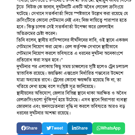
পাঘাচং রেলওয়ে স্টেশনের স্টেশন মাস্টার মো. হুমায়ুন কবির সিলেট
টুডে নিউজ কে জানান, দুর্ঘটনাটি একটি অবৈধ লেভেল ক্রসিংয়ে
ঘটেছে। সেখানে সতর্কবার্তা দিয়ে স্পষ্টভাবে উল্লেখ করা রয়েছে যে
ক্রসিংটিতে কোনো গেটম্যান নেই এবং নিজ দায়িত্বে পারাপার হতে
হবে। কিন্তু চালক সেই সতর্কবার্তা উপেক্ষা করে রেললাইন
অতিক্রমের চেষ্টা করেন।
তিনি বলেন, স্থানীয় বাসিন্দাদের দীর্ঘদিনের দাবি, ওই স্থানে একজন
গেটম্যান নিয়োগ করা হোক। রেল কর্তৃপক্ষ সেখানে স্থায়ীভাবে
গেটম্যান নিয়োগ করলে ভবিষ্যতে এ ধরনের দুর্ঘটনা অনেকাংশে
প্রতিরোধ করা সম্ভব হবে।”
দুর্ঘটনার পর এলাকায় কিছু সময় চাঞ্চল্যের সৃষ্টি হলেও ট্রেন চলাচল
স্বাভাবিক রয়েছে। জয়ন্তিকা এক্সপ্রেস নির্ধারিত গন্তব্যের উদ্দেশে
যাত্রা অব্যাহত রাখে। ট্রেনের কোনো ক্ষয়ক্ষতি হয়েছে কি না, তা
খতিয়ে দেখা হচ্ছে বলে সংশ্লিষ্ট সূত্র জানিয়েছে।
স্থানীয়দের অভিযোগ, জেলার বিভিন্ন স্থানে থাকা অরক্ষিত ও অবৈধ
রেলক্রসিংগুলো ঝুঁকিপূর্ণ হয়ে উঠেছে। এসব স্থানে নিরাপত্তা ব্যবস্থা
জোরদার এবং জনসচেতনতা বৃদ্ধি না করলে ভবিষ্যতে আরও বড়
ধরনের দুর্ঘটনার আশঙ্কা রয়েছে।
Share
Tweet
Share
WhatsApp