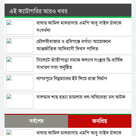
এই ক্যাটাগরির আরও খবর
বাঘায় কামিল মাদরাসায় এমপি আবু সাইদ চাঁদকে
সংবর্ধনা
মৌলভীবাজার ও হবিগঞ্জে বর্ণাঢ্য আয়োজনে
আন্তর্জাতিক আদিবাসী দিবস পালিত
সিলেটে তাঁতীপাড়া সমাজ কল্যাণ সংস্থার দ্বি-বার্ষিক
সাধারণ সভা অনুষ্ঠিত
নাগরপুরে নিম্নমানের ইট দিয়ে রাস্তা নির্মাণ
সালমান শাহ হত্যা মামলায় খল-অভিনেতা ডন আটক
নাগরপুরে এনসিপির আহ্বায়ক কমিটি অনুমোদন:
সর্বশেষ
জনপ্রিয়
আহ্বায়ক তারিয়াশ পলাশ, সদস্য সচিব সরদার
আশরাফ
বাঘায় কামিল মাদরাসায় এমপি আবু সাইদ চাঁদকে
সবুজ বাংলাদেশ গড়ার প্রত্যয়ে সিলেটে বাবৌযুপ’র