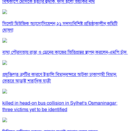
বিশ্বকাপে মেসিকে হত্যার হুমকি, ফাঁস হলো ভয়ংকর নথি
সিলেট মিউজিক অ্যাসোসিয়েশন ২১ সদস্যবিশিষ্ট প্রতিষ্ঠাকালীন কমিটি
ঘোষণা
বাঘা পৌরসভায় রাস্তা ও ড্রেনের কাজের ভিত্তিপ্রস্তর স্থাপন করলেন-এমপি চাঁদ
প্রযুক্তিগত ত্রুটির কারণে ইতালি বিমানবন্দরে আটকা ঢাকাগামী বিমান,
ভেতরে আড়াই শতাধিক যাত্রী
killed in head-on bus collision in Sylhet’s Osmaninagar;
three victims yet to be identified