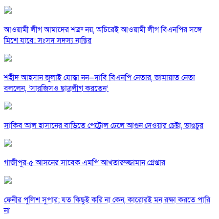
আওয়ামী লীগ আমাদের শত্রু নয়, অচিরেই আওয়ামী লীগ বিএনপির সঙ্গে
মিশে যাবে: সংসদ সদস্য নাছির
শহীদ আহসান জুলাই যোদ্ধা নন—দাবি বিএনপি নেতার, জামায়াত নেতা
বললেন, ‘সারজিসও ছাত্রলীগ করতেন’
সাকিব আল হাসানের বাড়িতে পেট্রোল ঢেলে আগুন দেওয়ার চেষ্টা, ভাঙচুর
গাজীপুর-৫ আসনের সাবেক এমপি আখতারুজ্জামান গ্রেপ্তার
ফেনীর পুলিশ সুপার; যত কিছুই করি না কেন, কারোরই মন রক্ষা করতে পারি
না