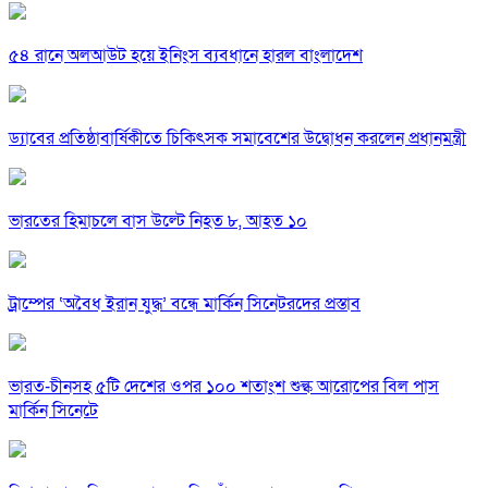
৫৪ রানে অলআউট হয়ে ইনিংস ব্যবধানে হারল বাংলাদেশ
ড্যাবের প্রতিষ্ঠাবার্ষিকীতে চিকিৎসক সমাবেশের উদ্বোধন করলেন প্রধানমন্ত্রী
ভারতের হিমাচলে বাস উল্টে নিহত ৮, আহত ১০
ট্রাম্পের ‘অবৈধ ইরান যুদ্ধ’ বন্ধে মার্কিন সিনেটরদের প্রস্তাব
ভারত-চীনসহ ৫টি দেশের ওপর ১০০ শতাংশ শুল্ক আরোপের বিল পাস
মার্কিন সিনেটে