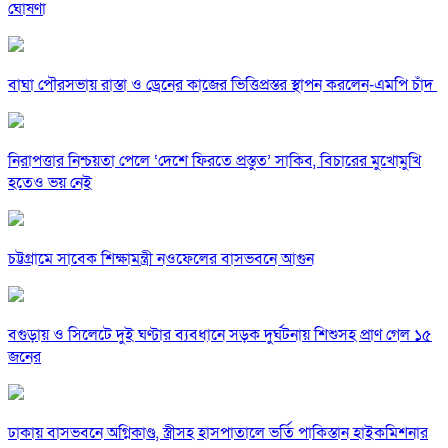
ঘোষণা
বাঘা পৌরসভায় রাস্তা ও ড্রেনের কাজের ভিত্তিপ্রস্তর স্থাপন করলেন-এমপি চাঁদ
নিরাপত্তার নিশ্চয়তা পেলে ‘দেশে ফিরতে প্রস্তুত’ সাকিব, বিচারের মুখোমুখি
হতেও ভয় নেই
চট্টগ্রামে সাবেক শিক্ষামন্ত্রী নওফেলের বাসভবনে আগুন
বগুড়ায় ও সিলেটে দুই ঘণ্টার ব্যবধানে সড়ক দুর্ঘটনায় শিশুসহ প্রাণ গেল ১৫
জনের
ঢাকায় বাসভবনে অগ্নিকাণ্ড, স্ত্রীসহ হাসপাতালে ভর্তি পাকিস্তান হাইকমিশনার