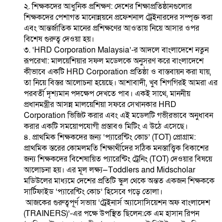
২. শিক্ষকদের আধুনিক প্রশিক্ষণ: দেশের শিক্ষাপ্রতিষ্ঠানগুলোর
শিক্ষকদের পেশাগত মানোন্নয়নে প্রফেশনাল ট্রেইনারদের সম্পৃক্ত করা
এবং আন্তর্জাতিক মানের প্রশিক্ষণের আওতায় নিয়ে আসার ওপর
বিশেষ গুরুত্ব দেওয়া হয়।
৩. ‘HRD Corporation Malaysia’-র আদলে বাংলাদেশে নতুন
রূপরেখা: মালয়েশিয়ার সফল মডেলকে অনুসরণ করে বাংলাদেশে
কীভাবে একটি HRD Corporation প্রতিষ্ঠা ও বাস্তবায়ন করা যায়,
তা নিয়ে বিস্তর আলোচনা হয়েছে। আশাবাদী, খুব শিগগিরই আমরা এর
পরবর্তী দৃশ্যমান পদক্ষেপ দেখতে পাব। একই সাথে, মাননীয়
প্রধানমন্ত্রীর আসন্ন মালয়েশিয়া সফরে সেখানকার HRD
Corporation ভিজিট করার এবং এই মডেলটি গভীরভাবে অনুধাবন
করার একটি সময়োপযোগী প্রস্তাবও মিটিং এ উঠে এসেছে।
৪. প্রাথমিক শিক্ষকদের জন্য ‘প্যারেন্টিং কোচ’ (TOT) প্রোগ্রাম:
প্রাথমিক স্তরের কোমলমতি শিক্ষার্থীদের সঠিক মনস্তাত্ত্বিক বিকাশের
জন্য শিক্ষকদের বিশেষায়িত প্যারেন্টিং ট্রেনিং (TOT) দেওয়ার বিষয়ে
আলোচনা হয়। এর মূল লক্ষ্য—Toddlers and Midscholar
মডিউলের মাধ্যমে দেশের প্রতিটি স্কুল থেকে অন্তত একজন শিক্ষককে
সার্টিফাইড ‘প্যারেন্টিং কোচ’ হিসেবে গড়ে তোলা।
আজকের গুরুত্বপূর্ণ সভায় ‘ট্রেইনার্স অ্যাসোসিয়েশন অফ বাংলাদেশ
(TRAINERS)’-এর পক্ষে উপস্থিত ছিলেন:কে এম হাসান রিপন