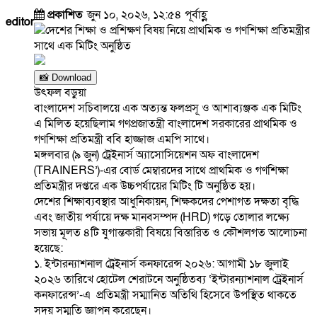
প্রকাশিত
জুন ১০, ২০২৬, ১২:৫৪ পূর্বাহ্ণ
editor
📸 Download
উৎফল বড়ুয়া
বাংলাদেশ সচিবালয়ে এক অত্যন্ত ফলপ্রসূ ও আশাব্যঞ্জক এক মিটিং
এ মিলিত হয়েছিলাম গণপ্রজাতন্ত্রী বাংলাদেশ সরকারের প্রাথমিক ও
গণশিক্ষা প্রতিমন্ত্রী ববি হাজ্জাজ এমপি সাথে।
মঙ্গলবার (৯ জুন) ট্রেইনার্স অ্যাসোসিয়েশন অফ বাংলাদেশ
(TRAINERS’)-এর বোর্ড মেম্বারদের সাথে প্রাথমিক ও গণশিক্ষা
প্রতিমন্ত্রীর দপ্তরে এক উচ্চপর্যায়ের মিটিং টি অনুষ্ঠিত হয়।
দেশের শিক্ষাব্যবস্থার আধুনিকায়ন, শিক্ষকদের পেশাগত দক্ষতা বৃদ্ধি
এবং জাতীয় পর্যায়ে দক্ষ মানবসম্পদ (HRD) গড়ে তোলার লক্ষ্যে
সভায় মূলত ৪টি যুগান্তকারী বিষয়ে বিস্তারিত ও কৌশলগত আলোচনা
হয়েছে:
১. ইন্টারন্যাশনাল ট্রেইনার্স কনফারেন্স ২০২৬: আগামী ১৮ জুলাই
২০২৬ তারিখে হোটেল শেরাটনে অনুষ্ঠিতব্য ‘ইন্টারন্যাশনাল ট্রেইনার্স
কনফারেন্স’-এ প্রতিমন্ত্রী সম্মানিত অতিথি হিসেবে উপস্থিত থাকতে
সদয় সম্মতি জ্ঞাপন করেছেন।