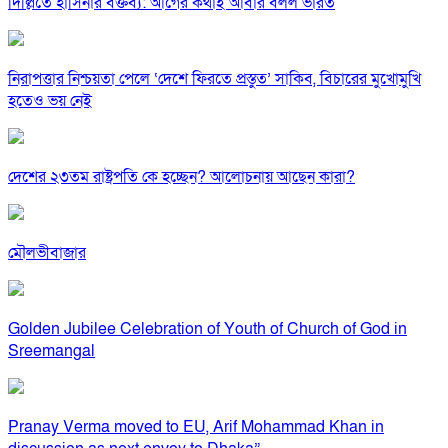
দিল্লিতে হাসিনার বক্তব্য: আগের কথাই আবার বলল ভারত
নিরাপত্তার নিশ্চয়তা পেলে ‘দেশে ফিরতে প্রস্তুত’ সাকিব, বিচারের মুখোমুখি
হতেও ভয় নেই
দেশের ২৩তম রাষ্ট্রপতি কে হচ্ছেন? আলোচনায় আছেন কারা?
মৌলভীবাজার
Golden Jubilee Celebration of Youth of Church of God in
Sreemangal
Pranay Verma moved to EU, Arif Mohammad Khan in