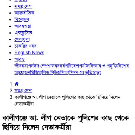
সমগ্র দেশ
আন্তর্জাতিক
বিনোদন
আবহওয়া
এক্সক্লুসিভ
খেলাধুলা
চাকরির খবর
English News
আরও
জীবনযাপন
ঈদ স্পেশাল
নববর্ষ
পরিবেশ
পর্যটন
বিজ্ঞান ও প্রযুক্তি
বিশেষ
আয়োজন
মিডিয়া
লিড নিউজ
শিক্ষা
শিল্প-সংস্কৃতি
স্বাস্থ্য
সমগ্র দেশ
কালীগঞ্জে আ. লীগ নেতাকে পুলিশের কাছ থেকে ছিনিয়ে নিলেন
নেতাকর্মীরা
কালীগঞ্জে আ. লীগ নেতাকে পুলিশের কাছ থেকে
ছিনিয়ে নিলেন নেতাকর্মীরা