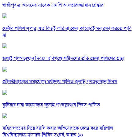
গাজীপুর-৫ আসনের সাবেক এমপি আখতারুজ্জামান গ্রেপ্তার
ফেনীর পুলিশ সুপার; যত কিছুই করি না কেন, কারোরই মন রক্ষা করতে পারি
না
জুলাই গণঅভ্যুত্থান দিবসে হবিগঞ্জে শহীদদের প্রতি জেলা পুলিশের শ্রদ্ধা
মৌলভীবাজারে যথাযোগ্য মর্যাদায় পালিত জুলাই গণঅভ্যুত্থান দিবস
কুষ্টিয়ায় নানা আয়োজনে জুলাই গণঅভ্যুত্থান দিবস পালিত
বহিরাগতদের নিয়ে র‍্যালি করার অভিযোগকে কেন্দ্র করে বরিশাল
বিশ্ববিদ্যালয়ে ছাত্রদল-শিবির সংঘর্ষ, আহত ১০