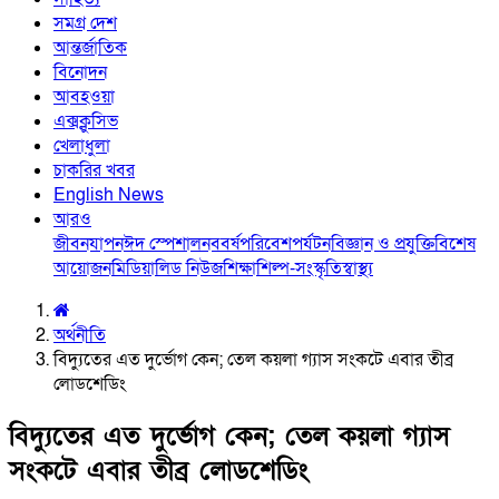
সমগ্র দেশ
আন্তর্জাতিক
বিনোদন
আবহওয়া
এক্সক্লুসিভ
খেলাধুলা
চাকরির খবর
English News
আরও
জীবনযাপন
ঈদ স্পেশাল
নববর্ষ
পরিবেশ
পর্যটন
বিজ্ঞান ও প্রযুক্তি
বিশেষ
আয়োজন
মিডিয়া
লিড নিউজ
শিক্ষা
শিল্প-সংস্কৃতি
স্বাস্থ্য
অর্থনীতি
বিদ্যুতের এত দুর্ভোগ কেন; তেল কয়লা গ্যাস সংকটে এবার তীব্র
লোডশেডিং
বিদ্যুতের এত দুর্ভোগ কেন; তেল কয়লা গ্যাস
সংকটে এবার তীব্র লোডশেডিং