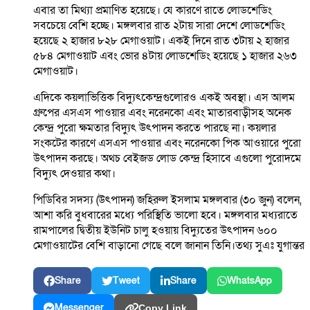
এবার তা মিথ্যা প্রমাণিত হয়েছে। যে কারণে রাতে লোডশেডিং
সবচেয়ে বেশি হচ্ছে। মঙ্গলবার রাত ২টায় সারা দেশে লোডশেডিং
হয়েছে ২ হাজার ৮২৮ মেগাওয়াট। একই দিনে রাত ৩টায় ২ হাজার
৫৮৪ মেগাওয়াট এবং ভোর ৪টায় লোডশেডিং হয়েছে ১ হাজার ২৬৩
মেগাওয়াট।
এদিকে কয়লাভিত্তিক বিদ্যুৎকেন্দ্রগুলোরও একই অবস্থা। এস আলম
গ্রুপের এসএস পাওয়ার এবং নরেনকো এবং মাতারবাড়ীসহ অনেক
কেন্দ্র পুরো ক্ষমতার বিদ্যুৎ উৎপাদন করতে পারছে না। কয়লার
সংকটের কারণে এসএস পাওয়ার এবং নরেনকো পিক আওয়ারে পুরো
উৎপাদন করছে। অথচ বেইজড লোড কেন্দ্র হিসাবে এগুলো পুরোদমে
বিদ্যুৎ দেওয়ার কথা।
পিডিবির সদস্য (উৎপাদন) জহিরুল ইসলাম মঙ্গলবার (৩০ জুন) বলেন,
আশা করি বুধবারের মধ্যে পরিস্থিতি ভালো হবে। মঙ্গলবার মধ্যরাতে
রামপালের দ্বিতীয় ইউনিট চালু হওয়ায় বিদ্যুতের উৎপাদন ৬০০
মেগাওয়াটের বেশি বাড়ানো গেছে বলে জানান তিনি।তথ্য সুএঃ যুগান্তর
Share
Tweet
Share
WhatsApp
Messenger
Copy Link