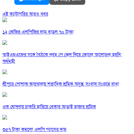
এই ক্যাটাগরির আরও খবর
১২ কেজির এলপিজির দাম বাড়ল ৭০ টাকা
আইএমএফের সঙ্গে বৈঠকে নবম পে স্কেল নিয়ে কোনো আলোচনা হয়নি:
অর্থমন্ত্রী
শ্রীপুরে পোশাক কারখানায় শতাধিক শ্রমিক অসুস্থ, সংবাদ সংগ্রহে বাধা
এক ঘোষণায় চাকরি হারিয়ে বেকার আড়াই হাজার শ্রমিক
৩৫৭ টাকা কমলো এলপি গ্যাসের দাম