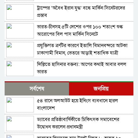
ট্রাম্পের ‘অবৈধ ইরান যুদ্ধ’ বন্ধে মার্কিন সিনেটরদের
প্রস্তাব
ভারত-চীনসহ ৫টি দেশের ওপর ১০০ শতাংশ শুল্ক
আরোপের বিল পাস মার্কিন সিনেটে
প্রযুক্তিগত ত্রুটির কারণে ইতালি বিমানবন্দরে আটকা
ঢাকাগামী বিমান, ভেতরে আড়াই শতাধিক যাত্রী
দিল্লিতে হাসিনার বক্তব্য: আগের কথাই আবার বলল
ভারত
বাংলাদেশ-পাকিস্তানসহ ১৩ দেশের জোট, কমান্ডার
সর্বশেষ
জনপ্রিয়
নিয়োগ দিল সৌদি আরব
৫৪ রানে অলআউট হয়ে ইনিংস ব্যবধানে হারল
ভারতের চিকেন নেক নিয়ে নতুন পরিকল্পনা
বাংলাদেশ
ড্যাবের প্রতিষ্ঠাবার্ষিকীতে চিকিৎসক সমাবেশের
শুভেন্দুর কৌশলে বদলে যাচ্ছে পশ্চিমবঙ্গের রাজনীতির
উদ্বোধন করলেন প্রধানমন্ত্রী
সমীকরণ