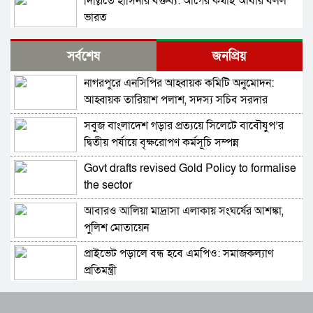
দিল্লিতে হাসিনার বক্তব্য: আগের কথাই আবার বলল
ভারত
নিরাপত্তার নিশ্চয়তা পেলে ‘দেশে ফিরতে প্রস্তুত’ সাকিব,
সর্বশেষ
জনপ্রিয়
বিচারের মুখোমুখি হতেও ভয় নেই
নাগরপুরে এনসিপির আহ্বায়ক কমিটি অনুমোদন:
বাংলাদেশ-পাকিস্তানসহ ১৩ দেশের জোট, কমান্ডার
আহ্বায়ক তারিয়াশ পলাশ, সদস্য সচিব সরদার
নিয়োগ দিল সৌদি আরব
আশরাফ
সবুজ বাংলাদেশ গড়ার প্রত্যয়ে সিলেটে বাবৌযুপ’র
ভারতের চিকেন নেক নিয়ে নতুন পরিকল্পনা
দ্বিতীয় পর্যায়ে বৃক্ষরোপণ কর্মসূচি সম্পন্ন
Govt drafts revised Gold Policy to formalise
শুভেন্দুর কৌশলে বদলে যাচ্ছে পশ্চিমবঙ্গের রাজনীতির
the sector
সমীকরণ
আবারও আলিয়া মাদ্রাসা এলাকায় সংঘর্ষের আশঙ্কা,
বাংলাদেশের সঙ্গে ফারাক্কা চুক্তি নবায়ন না করার দাবি
পুলিশ মোতায়েন
ভারতীয় এমপির
প্রাইভেট পড়ালে বন্ধ হবে এমপিও: সমাজকল্যাণ
মোদিকে নেতানিয়াহুর ফোন; ইসরায়েলের সঙ্গে ঘনিষ্ট
প্রতিমন্ত্রী
সম্পর্ক গড়তে চায় ভারত
৫৪ রানে অলআউট হয়ে ইনিংস ব্যবধানে হারল
পাকিস্তানে প্রধান ৩ শহরের বাইরে সংবাদ সংগ্রহে