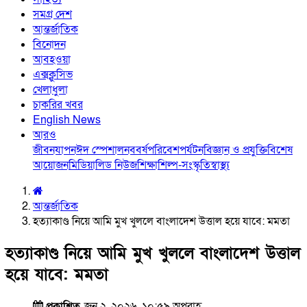
সমগ্র দেশ
আন্তর্জাতিক
বিনোদন
আবহওয়া
এক্সক্লুসিভ
খেলাধুলা
চাকরির খবর
English News
আরও
জীবনযাপন
ঈদ স্পেশাল
নববর্ষ
পরিবেশ
পর্যটন
বিজ্ঞান ও প্রযুক্তি
বিশেষ
আয়োজন
মিডিয়া
লিড নিউজ
শিক্ষা
শিল্প-সংস্কৃতি
স্বাস্থ্য
আন্তর্জাতিক
হত্যাকাণ্ড নিয়ে আমি মুখ খুললে বাংলাদেশ উত্তাল হয়ে যাবে: মমতা
হত্যাকাণ্ড নিয়ে আমি মুখ খুললে বাংলাদেশ উত্তাল
হয়ে যাবে: মমতা
প্রকাশিত
জুন ২, ২০২৬, ১০:৫৯ অপরাহ্ণ