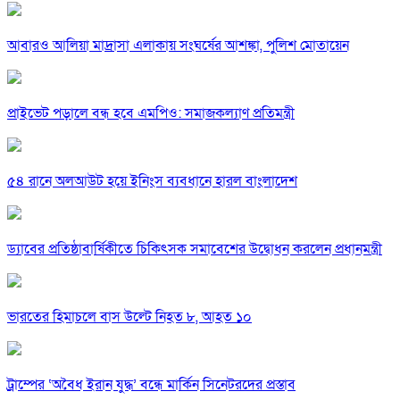
আবারও আলিয়া মাদ্রাসা এলাকায় সংঘর্ষের আশঙ্কা, পুলিশ মোতায়েন
প্রাইভেট পড়ালে বন্ধ হবে এমপিও: সমাজকল্যাণ প্রতিমন্ত্রী
৫৪ রানে অলআউট হয়ে ইনিংস ব্যবধানে হারল বাংলাদেশ
ড্যাবের প্রতিষ্ঠাবার্ষিকীতে চিকিৎসক সমাবেশের উদ্বোধন করলেন প্রধানমন্ত্রী
ভারতের হিমাচলে বাস উল্টে নিহত ৮, আহত ১০
ট্রাম্পের ‘অবৈধ ইরান যুদ্ধ’ বন্ধে মার্কিন সিনেটরদের প্রস্তাব