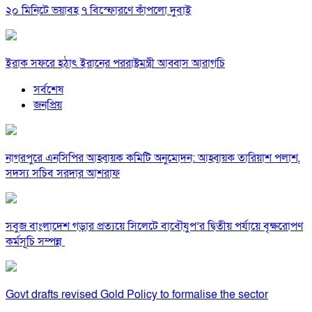
২০ মিনিটে ভয়াবহ ৭ বিস্ফোরণে কাঁপলো দুবাই
ইরাক সফরে হঠাৎ ইরানের পররাষ্ট্রমন্ত্রী আব্বাস আরাগচি
সর্বশেষ
জনপ্রিয়
নাগরপুরে এনসিপির আহ্বায়ক কমিটি অনুমোদন: আহ্বায়ক তারিয়াশ পলাশ,
সদস্য সচিব সরদার আশরাফ
সবুজ বাংলাদেশ গড়ার প্রত্যয়ে সিলেটে বাবৌযুপ’র দ্বিতীয় পর্যায়ে বৃক্ষরোপণ
কর্মসূচি সম্পন্ন
Govt drafts revised Gold Policy to formalise the sector