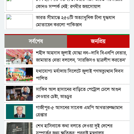
কোনও সম্পর্ক নেই: রণধীর জয়সোয়াল
ভারত সীমান্তে ২৫০টি অত্যাধুনিক চীনা যুদ্ধযান
মোতায়েন করলো পাকিস্তান
শ্রীলঙ্কার কারাগারে আবার দাঙ্গা, পরিস্থিতিতে নিয়ন্ত্রণে
সর্বশেষ
জনপ্রিয়
সেনা মোতায়েন
শহীদ আহসান জুলাই যোদ্ধা নন—দাবি বিএনপি নেতার,
বাংলাদেশ থেকে আসা হিন্দু-বৌদ্ধ-খ্রিস্টানরা
জামায়াত নেতা বললেন, ‘সারজিসও ছাত্রলীগ করতেন’
অনুপ্রবেশকারী নন: শুভেন্দু
যথাযোগ্য মর্যাদায় সিলেটে জুলাই গণঅভ্যুত্থান দিবস
চলতি সপ্তাহে ইরানে ভয়াবহ হামলার প্রস্তুতি নিচ্ছে
পালিত
যুক্তরাষ্ট্র ও ইসরায়েল
সাকিব আল হাসানের বাড়িতে পেট্রোল ঢেলে আগুন
প্রধানমন্ত্রী নাকি, বিমসটেকের সভাপতি হিসেবে তারেক
দেওয়ার চেষ্টা, ভাঙচুর
রহমানকে আমন্ত্রণ—প্রশ্ন এড়িয়ে গেলেন জয়সওয়াল
গাজীপুর-৫ আসনের সাবেক এমপি আখতারুজ্জামান
পাকিস্তানেও উত্থান হতে পারে ককরোচদের, চাঞ্চল্যকর
গ্রেপ্তার
মন্তব্য নাকভির
শেখ হাসিনাকে কথা বলতে দেওয়া দুই দেশের
গালিবাফের হুঁশিয়ারি; কেশম দ্বীপের হামলার ‘মূল্য
সম্পর্কের জন্য ক্ষতিকর: পররাষ্ট্র মন্ত্রণালয়