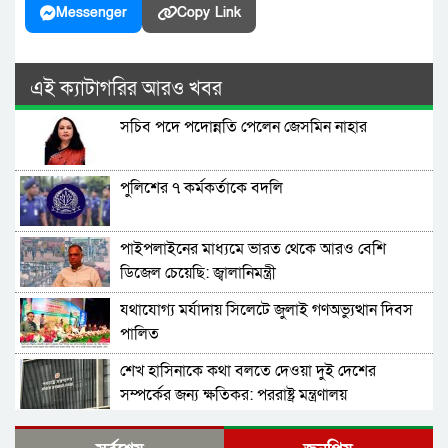
Messenger
Copy Link
এই ক্যাটাগরির আরও খবর
সচিব পদে পদোন্নতি পেলেন জেসমিন নাহার
পুলিশের ৭ কর্মকর্তাকে বদলি
পাইপলাইনের মাধ্যমে ভারত থেকে আরও বেশি
ডিজেল চেয়েছি: জ্বালানিমন্ত্রী
যথাযোগ্য মর্যাদায় সিলেটে জুলাই গণঅভ্যুত্থান দিবস
পালিত
শেখ হাসিনাকে কথা বলতে দেওয়া দুই দেশের
সম্পর্কের জন্য ক্ষতিকর: পররাষ্ট্র মন্ত্রণালয়
ভিডিও ডকুমেন্টারি প্রদর্শনের পর ‘ভুয়া’ স্লোগান, জুলাই