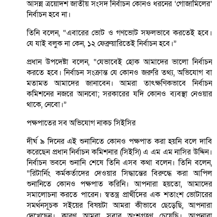
আসন্ন ত্রয়োদশ জাতীয় সংসদ নির্বাচন কোনও ধরনের ‘গোঁজামিলের’
নির্বাচন হবে না।
তিনি বলেন, “এবারের ভোট ও গণভোট সফলভাবে করতেই হবে।
যে যাই বলুক না কেন, ১২ ফেব্রুয়ারিতেই নির্বাচন হবে।”
প্রধান উপদেষ্টা বলেন, “যেভাবেই হোক আমাদের ভালো নির্বাচন
করতে হবে। নির্বাচন সংক্রান্ত যে কোনও জরুরি তথ্য, অভিযোগ বা
মতামত আমাদের জানাবেন। আমরা তাৎক্ষণিকভাবে নির্বাচন
কমিশনের নজরে আনবো; সরকারের যদি কোনও ব্যবস্থা নেওয়ার
থাকে, নেবো।”
পক্ষপাতের সব অভিযোগ নাকচ সিইসির
দীর্ঘ ৯ দিনের এই শুনানিতে কোনও পক্ষপাত করা হয়নি বলে দাবি
করেছেন প্রধান নির্বাচন কমিশনার (সিইসি) এ এম এম নাসির উদ্দিন।
নির্বাচন ভবনে শুনানি শেষে তিনি এসব কথা বলেন। তিনি বলেন,
“রিটার্নিং কর্মকর্তাদের দেওয়ার সিদ্ধান্তের বিরুদ্ধে করা আপিল
শুনানিতে কোনও পক্ষপাত করিনি। আপনারা হয়তো, আমাদের
সমালোচনা করতে পারেন। স্বতন্ত্র প্রার্থীদের এক শতাংশ ভোটারের
সমর্থনসূচক সইয়ের বিষয়টা আমরা কীভাবে ছেড়েছি, আপনারা
দেখেছেন। কারণ আমরা সবার অংশগ্রহণ চেয়েছি। আপনারা