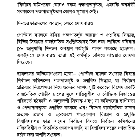
‘নির্বাচন কমিশনের কোনও রকম পক্ষপাতদুষ্টতা, এমনকি অন্তর্বর্তী
সরকারের পক্ষপাতদুষ্টতার কোনও সুযোগ নেই।’
দিনভর ছাত্রদলের অবস্থান, চলবে সোমবারও
পোস্টাল ব্যালটে ইসির পক্ষপাতদুষ্ট আচরণ ও প্রশ্নবিদ্ধ সিদ্ধান্ত,
বিভিন্ন সিদ্ধান্তে রাজনৈতিক সংশ্লিষ্টতাসহ তিন দফা দাবিতে রবিবার
(১৮ জানুয়ারি) দিনভর অবস্থান কর্মসূচি পালন করেছে ছাত্রদল।
একইসঙ্গে সোমবারও তারা এই কর্মসূচি চালিয়ে যাওয়ার ঘোষণা
দিয়েছে।
ছাত্রদলের অভিযোগগুলো হলো— পোস্টাল ব্যালট সংক্রান্ত বিষয়ে
নির্বাচন কমিশনের পক্ষপাতদুষ্ট ও প্রশ্নবিদ্ধ সিদ্ধান্ত, যা নির্বাচন
প্রক্রিয়ার নিরপেক্ষতা নিয়ে গুরুতর সংশয় সৃষ্টি করেছে; বিশেষ একটি
রাজনৈতিক গোষ্ঠীর চাপের মুখে দায়িত্বশীল ও যৌক্তিক সিদ্ধান্তের
পরিবর্তে হঠকারী ও অদূরদর্শী সিদ্ধান্ত গ্রহণ, যা কমিশনের স্বাধীনতা
ও পেশাদারত্বকে প্রশ্নবিদ্ধ করেছে এবং বিশেষ রাজনৈতিক দলের
প্রত্যক্ষ প্রভাব ও হস্তক্ষেপে শাহজালাল বিজ্ঞান ও প্রযুক্তি
বিশ্ববিদ্যালয় ছাত্র সংসদ নির্বাচন বিষয়ে নির্বাচন কমিশনের
নজিরবিহীন ও বিতর্কিত প্রজ্ঞাপন জারি, যা বিশ্ববিদ্যালয়ের গণতান্ত্রিক
চর্চার জন্য অশনি সংকেত।