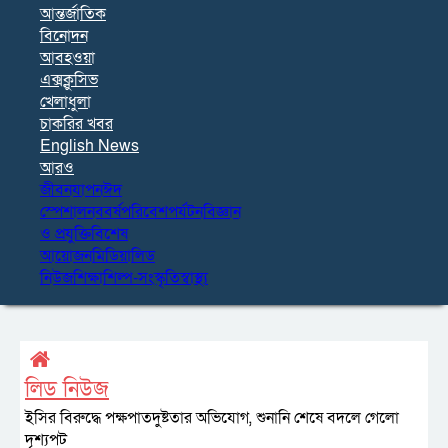
আন্তর্জাতিক
বিনোদন
আবহওয়া
এক্সক্লুসিভ
খেলাধুলা
চাকরির খবর
English News
আরও
জীবনযাপন
ঈদ
স্পেশাল
নববর্ষ
পরিবেশ
পর্যটন
বিজ্ঞান
ও প্রযুক্তি
বিশেষ
আয়োজন
মিডিয়া
লিড
নিউজ
শিক্ষা
শিল্প-সংস্কৃতি
স্বাস্থ্য
লিড নিউজ
ইসির বিরুদ্ধে পক্ষপাতদুষ্টতার অভিযোগ, শুনানি শেষে বদলে গেলো
দৃশ্যপট