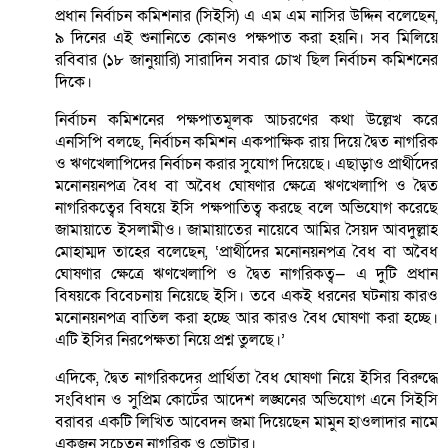
প্রধান নির্বাচন কমিশনার (সিইসি) এ এম এম নাসির উদ্দিন বলেছেন,
৯ দিনের এই শুনানিতে কোনও পক্ষপাত করা হয়নি। সব মিলিয়ে
রবিবার (১৮ জানুয়ারি) সারাদিন সবার চোখ ছিল নির্বাচন কমিশনের
দিকে।
নির্বাচন কমিশনের পক্ষপাতমূলক আচরণের কথা উল্লেখ করে
এনসিপি বলছে, নির্বাচন কমিশন একপাক্ষিক রায় দিয়ে দ্বৈত নাগরিক
ও ঋণখেলাপিদের নির্বাচন করার সুযোগ দিয়েছে। এছাড়াও প্রার্থীদের
মনোনয়নপত্র বৈধ বা অবৈধ ঘোষণার ক্ষেত্রে ঋণখেলাপি ও দ্বৈত
নাগরিকত্বের বিষয়ে ইসি পক্ষপাতিত্ব করছে বলে অভিযোগ করেছে
জামায়াতে ইসলামীও। জামায়াতের নায়েবে আমির সৈয়দ আবদুল্লাহ
মোহাম্মদ তাহের বলেছেন, ‘প্রার্থীদের মনোনয়নপত্র বৈধ বা অবৈধ
ঘোষণার ক্ষেত্রে ঋণখেলাপি ও দ্বৈত নাগরিকত্ব— এ দুটি প্রধান
বিষয়কে বিবেচনায় নিয়েছে ইসি। তবে একই ধরনের ঘটনায় কারও
মনোনয়নপত্র বাতিল করা হচ্ছে আর কারও বৈধ ঘোষণা করা হচ্ছে।
এটি ইসির নিরপেক্ষতা নিয়ে প্রশ্ন তুলছে।’
এদিকে, দ্বৈত নাগরিকদের প্রার্থিতা বৈধ ঘোষণা নিয়ে ইসির বিরুদ্ধে
সংবিধান ও সুপ্রিম কোর্টের আদেশ লঙ্ঘনের অভিযোগ এনে সিইসি
বরাবর একটি লিখিত আবেদন জমা দিয়েছেন মামুন হাওলাদার নামে
একজন সচেতন নাগরিক ও ভোটার।