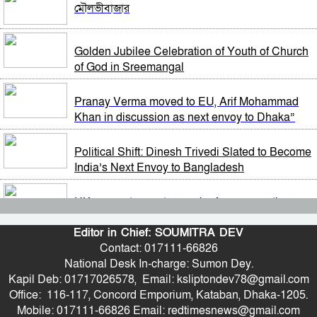
মৌলভীবাজার
পালিত
ভারতের চিকেন নেক নিয়ে নতুন পরিকল্পনা
শেখ হাসিনাকে কথা বলতে দেওয়া দুই দেশের সম্পর্কের
Golden Jubilee Celebration of Youth of Church
জন্য ক্ষতিকর: পররাষ্ট্র মন্ত্রণালয়
of God in Sreemangal
জাতীয় সংসদের বিশেষ অধিবেশন ডাকা হচ্ছে
ভিডিও ডকুমেন্টারি প্রদর্শনের পর ‘ভুয়া’ স্লোগান, জুলাই যোদ্ধা
Pranay Verma moved to EU, Arif Mohammad
ও শহিদ পরিবারের সংবর্ধনা অনুষ্ঠানে হট্টগোল
Khan in discussion as next envoy to Dhaka”
বগুড়ায় ও সিলেটে দুই ঘণ্টার ব্যবধানে সড়ক দুর্ঘটনায়
শিশুসহ প্রাণ গেল ১৫ জনের
সাবেক প্রধানমন্ত্রী শেখ হাসিনাকে সেদিন ভারতে পৌঁছে দেন
Political Shift: Dinesh Trivedi Slated to Become
যারা, প্রকাশ্যে এলো নতুন তথ্য
India’s Next Envoy to Bangladesh
শুভেন্দুর কৌশলে বদলে যাচ্ছে পশ্চিমবঙ্গের রাজনীতির
সমীকরণ
মন্ত্রিসভা থেকে বাদ পড়তে পারেন অনেকেই, নতুন করে
UK moves to create ‘smoke-free generation’
আলোচনায় যেসব নাম
with landmark tobacco bill
বাংলাদেশের সঙ্গে ফারাক্কা চুক্তি নবায়ন না করার দাবি
Editor in Chief: SOUMITRA DEV
ভারতীয় এমপির
Contact: 017111-66826
Not Rust, but Tetanus Bacteria Pose the Real
National Desk In-charge: Sumon Dey.
Threat: When Should You Get Vaccinated?
মোদিকে নেতানিয়াহুর ফোন; ইসরায়েলের সঙ্গে ঘনিষ্ট সম্পর্ক
Kapil Deb: 01717026578, Email: ksliptondev78@gmail.com
গড়তে চায় ভারত
Office: 116-117, Concord Emporium, Kataban, Dhaka-1205.
Call for Structural Reforms in Agriculture and
Mobile: 017111-66826 Email: redtimesnews@gmail.com