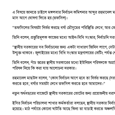
এ বিষয়ে জানতে চাইলে মঙ্গলবার নির্বাচন কমিশনার আব্দুর রহমানে
মাস আগে ঘোষণা দিতে হয় (তফসিল)।
“তফসিলের বিষয়টা নির্ভর করছে বর্ষা মৌসুমের পরিস্থিতি দেখে; আর 
তিনি বলেন, প্রস্তুতিমূলক কাজের মধ্যে আইন-বিধি সংস্কার, নির্বাচনি
“স্থানীয় সরকারের সব নির্বাচনের জন্য একটা সাধারণ জিনিস লাগে, সেটা
উন্মুক্ত থাকবে। জুলাইয়ের মধ্যে বিধি সংস্কার মন্ত্রণালয়ের ভেটিং পর্
তিনি বলেন, পাঁচ স্তরের স্থানীয় সরকারের মধ্যে ইউনিয়ন পরিষদকে অগ্
পরিষদ নিয়ে কি করা যায় আলোচনা দরকার।
রহমানেল মাছউদ বলেন, “কোন নির্বাচন আগে হবে তা নির্ভর করছে (সরকারে
করতে হবে; বর্ষার সময়টা দেখে তফসিল করতে হবে আমাদের।”
নতুন অর্থবছরের বাজেটে স্থানীয় সরকারের ভোটের জন্য প্রয়োজনীয় বরা
ইসির নির্বাচন পরিচালনা শাখার কর্মকর্তারা বলছেন, স্থানীয় সরকার নি
হয়েছে। মাঠ পর্যায়ে কোনো ঘাটতি আছে কিনা তা যাচাই করতে অঞ্চলভিত্ত