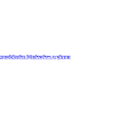
আয়োজন
মিডিয়া
লিড নিউজ
শিক্ষা
শিল্প-সংস্কৃতি
স্বাস্থ্য