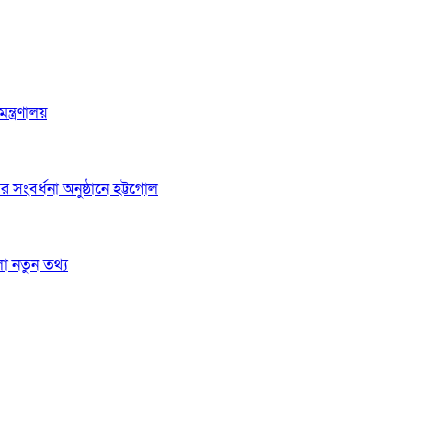
্ত্রণালয়
র সংবর্ধনা অনুষ্ঠানে হট্টগোল
লো নতুন তথ্য