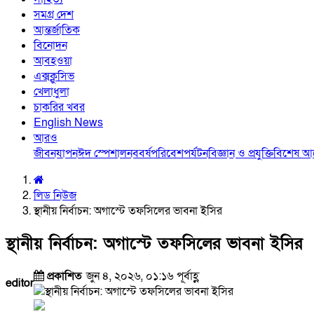
সমগ্র দেশ
আন্তর্জাতিক
বিনোদন
আবহওয়া
এক্সক্লুসিভ
খেলাধুলা
চাকরির খবর
English News
আরও
জীবনযাপন
ঈদ স্পেশাল
নববর্ষ
পরিবেশ
পর্যটন
বিজ্ঞান ও প্রযুক্তি
বিশেষ 
লিড নিউজ
স্থানীয় নির্বাচন: অগাস্টে তফসিলের ভাবনা ইসির
স্থানীয় নির্বাচন: অগাস্টে তফসিলের ভাবনা ইসির
প্রকাশিত
জুন ৪, ২০২৬, ০১:১৬ পূর্বাহ্ণ
editor