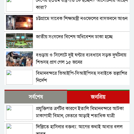
দেশের ২৩তম রাষ্ট্রপতি কে হচ্ছেন? আলোচনায় আছেন
কারা?
চট্টগ্রামে সাবেক শিক্ষামন্ত্রী নওফেলের বাসভবনে আগুন
জাতীয় সংসদের বিশেষ অধিবেশন ডাকা হচ্ছে
বগুড়ায় ও সিলেটে দুই ঘণ্টার ব্যবধানে সড়ক দুর্ঘটনায়
শিশুসহ প্রাণ গেল ১৫ জনের
বিমানবন্দরে ভিআইপি-সিআইপিসহ সবাইকে তল্লাশির
নির্দেশ
বিটিভির মহাপরিচালক হলেন কাজী জেসিন
সর্বশেষ
জনপ্রিয়
প্রযুক্তিগত ত্রুটির কারণে ইতালি বিমানবন্দরে আটকা
র‍্যাব বিলুপ্ত করে আনা হচ্ছে নতুন বাহিনী
ঢাকাগামী বিমান, ভেতরে আড়াই শতাধিক যাত্রী
দিল্লিতে হাসিনার বক্তব্য: আগের কথাই আবার বলল
ভারত সফরের সিদ্ধান্ত প্রধানমন্ত্রী নেবেন: পররাষ্ট্র