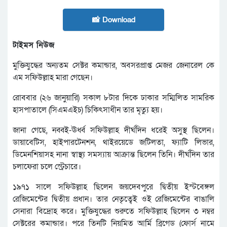
📸 Download
টাইমস নিউজ
মুক্তিযুদ্ধের অন্যতম সেক্টর কমান্ডার, অবসরপ্রাপ্ত মেজর জেনারেল কে
এম সফিউল্লাহ মারা গেছেন।
রোববার (২৬ জানুয়ারি) সকাল ৮টার দিকে ঢাকার সম্মিলিত সামরিক
হাসপাতালে (সিএমএইচ) চিকিৎসাধীন তার মৃত্যু হয়।
জানা গেছে, নব্বই-ঊর্ধ্ব সফিউল্লাহ দীর্ঘদিন ধরেই অসুস্থ ছিলেন।
ডায়াবেটিস, হাইপারটেনশন, থাইরয়েডে জটিলতা, ফ্যাটি লিভার,
ডিমেনশিয়াসহ নানা স্বাস্থ্য সমস্যায় আক্রান্ত ছিলেন তিনি। দীর্ঘদিন তার
চলাফেরা চলে স্ট্রেচারে।
১৯৭১ সালে সফিউল্লাহ ছিলেন জয়দেবপুরে দ্বিতীয় ইস্টবেঙ্গল
রেজিমেন্টের দ্বিতীয় প্রধান। তার নেতৃত্বেই ওই রেজিমেন্টের বাঙালি
সেনারা বিদ্রোহ করে। মুক্তিযুদ্ধের শুরুতে সফিউল্লাহ ছিলেন ৩ নম্বর
সেক্টরের কমান্ডার। পরে তিনটি নিয়মিত আর্মি ব্রিগেড (ফোর্স নামে