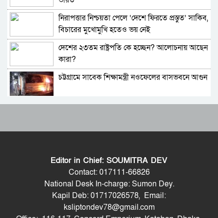
ভারত
প্রতিমন্ত্রী
নিরাপত্তার নিশ্চয়তা পেলে ‘দেশে ফিরতে প্রস্তুত’ সাকিব,
সচিব পদে পদোন্নতি পেলেন জেসমিন নাহার
বিচারের মুখোমুখি হতেও ভয় নেই
দেশের ২৩তম রাষ্ট্রপতি কে হচ্ছেন? আলোচনায় আছেন
পুলিশের ৭ কর্মকর্তাকে বদলি
কারা?
চট্টগ্রামে সাবেক শিক্ষামন্ত্রী নওফেলের বাসভবনে আগুন
পাইপলাইনের মাধ্যমে ভারত থেকে আরও বেশি
ডিজেল চেয়েছি: জ্বালানিমন্ত্রী
বাংলাদেশ-পাকিস্তানসহ ১৩ দেশের জোট, কমান্ডার
যথাযোগ্য মর্যাদায় সিলেটে জুলাই গণঅভ্যুত্থান দিবস
নিয়োগ দিল সৌদি আরব
পালিত
ভারতের চিকেন নেক নিয়ে নতুন পরিকল্পনা
গাজীপুর-৫ আসনের সাবেক এমপি আখতারুজ্জামান
গ্রেপ্তার
Editor in Chief: SOUMITRA DEV
জাতীয় সংসদের বিশেষ অধিবেশন ডাকা হচ্ছে
শেখ হাসিনাকে কথা বলতে দেওয়া দুই দেশের
Contact: 017111-66826
সম্পর্কের জন্য ক্ষতিকর: পররাষ্ট্র মন্ত্রণালয়
National Desk In-charge: Sumon Dey.
Kapil Deb: 01717026578, Email:
বগুড়ায় ও সিলেটে দুই ঘণ্টার ব্যবধানে সড়ক দুর্ঘটনায়
শেখ হাসিনার বক্তব্য প্রচারে নিষেধাজ্ঞার যৌক্তিকতা
ksliptondev78@gmail.com
শিশুসহ প্রাণ গেল ১৫ জনের
নিয়ে রুমিন ফারহানার প্রশ্ন