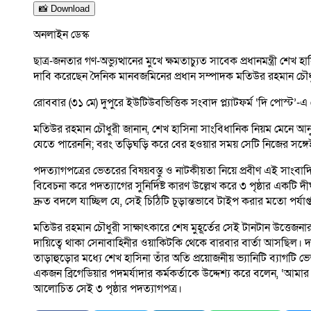
📸 Download
অনলাইন ডেস্ক
ছাত্র-জনতার গণ-অভ্যুত্থানের মুখে ক্ষমতাচ্যুত সাবেক প্রধানমন্ত্রী শ
দাবি করেছেন দৈনিক মানবজমিনের প্রধান সম্পাদক মতিউর রহমান চৌধ
রোববার (৩১ মে) দুপুরে ইউটিউবভিত্তিক সংবাদ প্ল্যাটফর্ম ‘দি পোস্ট
মতিউর রহমান চৌধুরী জানান, শেখ হাসিনা সাংবিধানিক নিয়ম মেনে আনুষ্ঠ
যেতে পারেননি; বরং তড়িঘড়ি করে বের হওয়ার সময় সেটি নিজের সঙ্গে
পদত্যাগপত্রের ভেতরের বিষয়বস্তু ও নাটকীয়তা নিয়ে প্রবীণ এই সাংবাদিক
বিবেচনা করে পদত্যাগের সুনির্দিষ্ট কারণ উল্লেখ করে ৩ পৃষ্ঠার একট
দ্রুত বদলে যাচ্ছিল যে, সেই চিঠিটি চূড়ান্তভাবে টাইপ করার মতো পর
মতিউর রহমান চৌধুরী সাক্ষাৎকারে শেষ মুহূর্তের সেই টানটান উত্ত
দায়িত্বে থাকা সেনাবাহিনীর ওয়াকিটকি থেকে বারবার বার্তা আসছিল। 
তাড়াহুড়োর মধ্যে শেখ হাসিনা তাঁর অতি প্রয়োজনীয় ভ্যানিটি ব্যাগ
একজন ব্রিগেডিয়ার পদমর্যাদার কর্মকর্তাকে উদ্দেশ্য করে বলেন, ‘আম
আলোচিত সেই ৩ পৃষ্ঠার পদত্যাগপত্র।