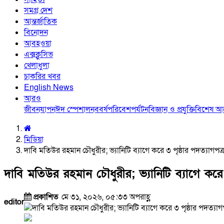
সমগ্র দেশ
আন্তর্জাতিক
বিনোদন
আবহওয়া
এক্সক্লুসিভ
খেলাধুলা
চাকরির খবর
English News
আরও
জীবনযাপন
ঈদ স্পেশাল
নববর্ষ
পরিবেশ
পর্যটন
বিজ্ঞান ও প্রযুক্তি
বিশেষ 
মিডিয়া
দাবি মতিউর রহমান চৌধুরীর; ভ্যানিটি ব্যাগে করে ৩ পৃষ্ঠার পদত্যাগপত
দাবি মতিউর রহমান চৌধুরীর; ভ্যানিটি ব্যাগে করে
প্রকাশিত
মে ৩১, ২০২৬, ০৫:৩৩ অপরাহ্ণ
editor