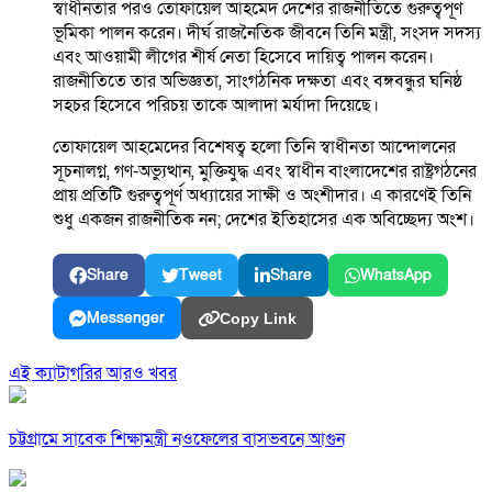
স্বাধীনতার পরও তোফায়েল আহমেদ দেশের রাজনীতিতে গুরুত্বপূর্ণ
ভূমিকা পালন করেন। দীর্ঘ রাজনৈতিক জীবনে তিনি মন্ত্রী, সংসদ সদস্য
এবং আওয়ামী লীগের শীর্ষ নেতা হিসেবে দায়িত্ব পালন করেন।
রাজনীতিতে তার অভিজ্ঞতা, সাংগঠনিক দক্ষতা এবং বঙ্গবন্ধুর ঘনিষ্ঠ
সহচর হিসেবে পরিচয় তাকে আলাদা মর্যাদা দিয়েছে।
তোফায়েল আহমেদের বিশেষত্ব হলো তিনি স্বাধীনতা আন্দোলনের
সূচনালগ্ন, গণ-অভ্যুত্থান, মুক্তিযুদ্ধ এবং স্বাধীন বাংলাদেশের রাষ্ট্রগঠনের
প্রায় প্রতিটি গুরুত্বপূর্ণ অধ্যায়ের সাক্ষী ও অংশীদার। এ কারণেই তিনি
শুধু একজন রাজনীতিক নন; দেশের ইতিহাসের এক অবিচ্ছেদ্য অংশ।
Share
Tweet
Share
WhatsApp
Messenger
Copy Link
এই ক্যাটাগরির আরও খবর
চট্টগ্রামে সাবেক শিক্ষামন্ত্রী নওফেলের বাসভবনে আগুন