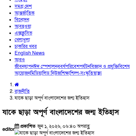
সমগ্র দেশ
আন্তর্জাতিক
বিনোদন
আবহওয়া
এক্সক্লুসিভ
খেলাধুলা
চাকরির খবর
English News
আরও
জীবনযাপন
ঈদ স্পেশাল
নববর্ষ
পরিবেশ
পর্যটন
বিজ্ঞান ও প্রযুক্তি
বিশেষ
আয়োজন
মিডিয়া
লিড নিউজ
শিক্ষা
শিল্প-সংস্কৃতি
স্বাস্থ্য
রাজনীতি
যাকে ছাড়া অপূর্ণ বাংলাদেশের জন্ম ইতিহাস
যাকে ছাড়া অপূর্ণ বাংলাদেশের জন্ম ইতিহাস
প্রকাশিত
জুন ১, ২০২৬, ০৬:৪০ অপরাহ্ণ
editor