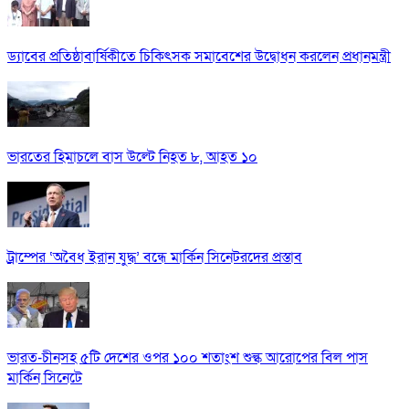
ড্যাবের প্রতিষ্ঠাবার্ষিকীতে চিকিৎসক সমাবেশের উদ্বোধন করলেন প্রধানমন্ত্রী
ভারতের হিমাচলে বাস উল্টে নিহত ৮, আহত ১০
ট্রাম্পের ‘অবৈধ ইরান যুদ্ধ’ বন্ধে মার্কিন সিনেটরদের প্রস্তাব
ভারত-চীনসহ ৫টি দেশের ওপর ১০০ শতাংশ শুল্ক আরোপের বিল পাস
মার্কিন সিনেটে