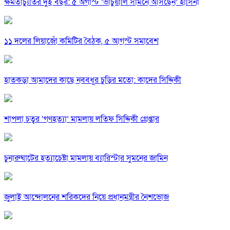
ক্ষমতাচ্যুতির দুই বছর: ৫ অগাস্ট ‘ভার্চুয়ালি সামনে আসছেন’ হাসিনা
১১ দলের লিয়াজোঁ কমিটির বৈঠক, ৫ আগস্ট সমাবেশ
হাতকড়া আমাদের কাছে নববধূর চুড়ির মতো: কাদের সিদ্দিকী
শাপলা চত্বর ‘গণহত্যা’ মামলায় লতিফ সিদ্দিকী গ্রেপ্তার
চুনারুঘাটের হত্যাচেষ্টা মামলায় ব্যারিস্টার সুমনের জামিন
জুলাই আন্দোলনের শরিকদের নিয়ে প্রধানমন্ত্রীর নৈশভোজ