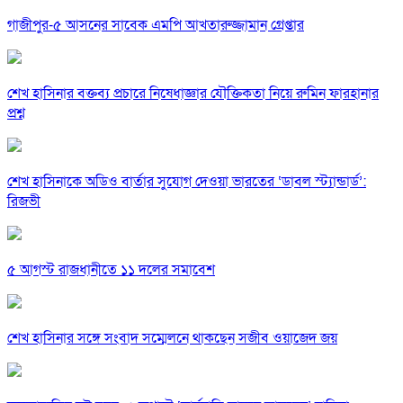
গাজীপুর-৫ আসনের সাবেক এমপি আখতারুজ্জামান গ্রেপ্তার
শেখ হাসিনার বক্তব্য প্রচারে নিষেধাজ্ঞার যৌক্তিকতা নিয়ে রুমিন ফারহানার
প্রশ্ন
শেখ হাসিনাকে অডিও বার্তার সুযোগ দেওয়া ভারতের ‘ডাবল স্ট্যান্ডার্ড’:
রিজভী
৫ আগস্ট রাজধানীতে ১১ দলের সমাবেশ
শেখ হাসিনার সঙ্গে সংবাদ সম্মেলনে থাকছেন সজীব ওয়াজেদ জয়