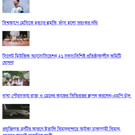
বিশ্বকাপে মেসিকে হত্যার হুমকি, ফাঁস হলো ভয়ংকর নথি
সিলেট মিউজিক অ্যাসোসিয়েশন ২১ সদস্যবিশিষ্ট প্রতিষ্ঠাকালীন কমিটি
ঘোষণা
বাঘা পৌরসভায় রাস্তা ও ড্রেনের কাজের ভিত্তিপ্রস্তর স্থাপন করলেন-এমপি চাঁদ
প্রযুক্তিগত ত্রুটির কারণে ইতালি বিমানবন্দরে আটকা ঢাকাগামী বিমান,