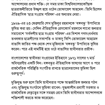
আন্দোলনের প্রধান শক্তি। সে সময় ঢাকা বিশ্ববিদ্যালয়কেন্দ্রিক
ছাত্ররাজনীতিতে উজ্জ্বল হয়ে ওঠেন তোফায়েল আহমেদ। তিনি ছিলেন
ঐতিহাসিক ‘ছাত্র সংগ্রাম পরিষদ’-এর অন্যতম নেতা।
১৯৬৯-এর ২৩ ফেব্রুয়ারি শেখ মুজিবুর রহমানকে ‘বঙ্গবন্ধু’ উপাধিতে
ভূষিত করা হয়। সেদিন ঐতিহাসিক রেসকোর্স ময়দানে লাখো জনতার
সমাবেশে ‘সর্বদলীয় ছাত্র সংগ্রাম পরিষদ’-এর বিশাল গণসংবর্ধনায়
তখনকার ছাত্রলীগের সভাপতি ও ডাকসু ভিপি তোফায়েল আহমেদ
বাঙালি জাতির পক্ষ থেকে শেখ মুজিবকে ‘বঙ্গবন্ধু’ উপাধিতে ভূষিত
করেন। পরে এই নামটিই হয়ে ওঠে বাঙালির স্বাধীনতার প্রতীক।
বাংলাদেশের স্বাধীনতা সংগ্রামের ইতিহাসে ১৯৭১ সালের ৭ মার্চ
অবিস্মরণীয় একটি দিন। বঙ্গবন্ধুর ঐতিহাসিক ভাষণের আগে ও পরে
রাজনৈতিক পরিস্থিতি সংগঠিত রাখতে ছাত্রনেতাদের ভূমিকা ছিল
গুরুত্বপূর্ণ।
মুক্তিযুদ্ধ শুরু হলে তিনি স্বাধীনতার পক্ষে আন্তর্জাতিক জনমত গঠন
এবং মুক্তিযুদ্ধ সংগঠনে ভূমিকা রাখেন। যুদ্ধকালীন প্রবাসী সরকার ও
রাজনৈতিক নেতৃত্বের সঙ্গে সমন্বয় রেখে তিনি স্বাধীনতার আন্দোলনকে
শক্তিশালী করতে কাজ করেছেন।